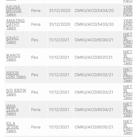
Parcho
AKUNA
YARIS
MEGGIE
Fena
31/12/2020
CMKU/ACO/5434/20
AKBO-
Taien
Parcho
AMAZING
YARIS
CATHY
Fena
31/12/2020
CMKU/ACO/5433/20
AKBO-
Taien
Parcho
NIETZ
IGNÁC
W.
Pes
11/12/2021
CMKU/ACO/6030/21
Taien
FRIEDR
Taien
NIETZ
IKAROS
W.
Pes
11/12/2021
CMKU/ACO/6031/21
Taien
FRIEDR
Taien
NIETZ
ISIDOR
W.
Pes
11/12/2021
CMKU/ACO/6032/21
LOKI Taien
FRIEDR
Taien
NIETZ
IVO IDEFIX
W.
Pes
11/12/2021
CMKU/ACO/6033/21
Taien
FRIEDR
Taien
NIETZ
IANA
W.
TESLA
Fena
11/12/2021
CMKU/ACO/6034/21
FRIEDR
Taien
Taien
NIETZ
IOLA
W.
JESSIE
Fena
11/12/2021
CMKU/ACO/6035/21
FRIEDR
Taien
Taien