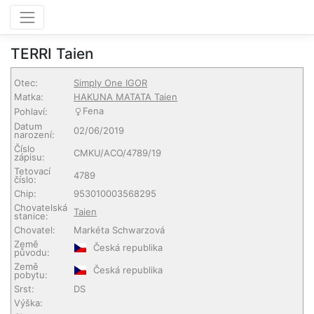
TERRI Taien
Otec:
Simply One IGOR
Matka:
HAKUNA MATATA Taien
Fena
Pohlaví:
Datum
02/06/2019
narození:
Číslo
CMKU/ACO/4789/19
zápisu:
Tetovací
4789
číslo:
Chip:
953010003568295
Chovatelská
Taien
stanice:
Chovatel:
Markéta Schwarzová
Země
Česká republika
původu:
Země
Česká republika
pobytu:
Srst:
DS
Výška: