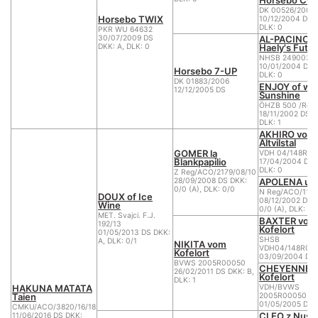
DK 00526/2005
Horsebo TWIX
10/12/2004 DS D
DLK: 0
PKR WU 64632
AL-PACINO o
30/07/2009 DS
Haely's Futu
DKK: A, DLK: 0
NHSB 2490037
10/01/2004 DS D
Horsebo 7-UP
DLK: 0
DK 01883/2006
ENJOY of wh
12/12/2005 DS
Sunshine
ÖHZB 500 /Reg
18/11/2002 DS D
DLK: 1
AKHIRO vom
Altvilstal
GOMER la
VDH 04/148R04
Blankpapilio
17/04/2004 DS 
DLK: 0
Z Reg/ACO/2179/08/10
APOLENA u P
28/09/2008 DS DKK:
0/0 (A), DLK: 0/0
N Reg/ACO/1161
DOUX of Ice
08/12/2002 DS 
Wine
0/0 (A), DLK: 0/
MET. Svajci. F.J.
BAXTER vom
192/13
Kofelort
01/05/2013 DS DKK:
SHSB
A, DLK: 0/1
NIKITA vom
VDH04/148R05
Kofelort
03/09/2004 DS 
BVWS 2005R00050
CHEYENNE 
26/02/2011 DS DKK: B,
Kofelort
DLK: 1
HAKUNA MATATA
VDH/BVWS
Taien
2005R00050
01/05/2005 DS 
CMKU/ACO/3820/16/18
CLEO z Nusl
11/06/2016 DS DKK: