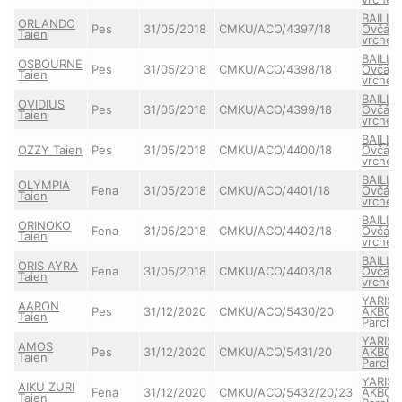
BAILLY
ORLANDO
Pes
31/05/2018
CMKU/ACO/4397/18
Ovčác
Taien
vrche
BAILLY
OSBOURNE
Pes
31/05/2018
CMKU/ACO/4398/18
Ovčác
Taien
vrche
BAILLY
OVIDIUS
Pes
31/05/2018
CMKU/ACO/4399/18
Ovčác
Taien
vrche
BAILLY
OZZY Taien
Pes
31/05/2018
CMKU/ACO/4400/18
Ovčác
vrche
BAILLY
OLYMPIA
Fena
31/05/2018
CMKU/ACO/4401/18
Ovčác
Taien
vrche
BAILLY
ORINOKO
Fena
31/05/2018
CMKU/ACO/4402/18
Ovčác
Taien
vrche
BAILLY
ORIS AYRA
Fena
31/05/2018
CMKU/ACO/4403/18
Ovčác
Taien
vrche
YARIS
AARON
Pes
31/12/2020
CMKU/ACO/5430/20
AKBO-
Taien
Parcho
YARIS
AMOS
Pes
31/12/2020
CMKU/ACO/5431/20
AKBO-
Taien
Parcho
YARIS
AIKU ZURI
Fena
31/12/2020
CMKU/ACO/5432/20/23
AKBO-
Taien