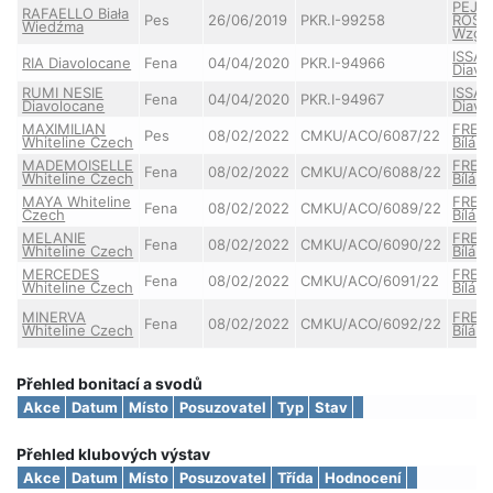
PEJR
RAFAELLO Biała
Pes
26/06/2019
PKR.I-99258
ROSA 
Wiedźma
Wzgó
ISSA 
RIA Diavolocane
Fena
04/04/2020
PKR.I-94966
Diavo
RUMI NESIE
ISSA 
Fena
04/04/2020
PKR.I-94967
Diavolocane
Diavo
MAXIMILIAN
FRED
Pes
08/02/2022
CMKU/ACO/6087/22
Whiteline Czech
Bílá M
MADEMOISELLE
FRED
Fena
08/02/2022
CMKU/ACO/6088/22
Whiteline Czech
Bílá M
MAYA Whiteline
FRED
Fena
08/02/2022
CMKU/ACO/6089/22
Czech
Bílá M
MELANIE
FRED
Fena
08/02/2022
CMKU/ACO/6090/22
Whiteline Czech
Bílá M
MERCEDES
FRED
Fena
08/02/2022
CMKU/ACO/6091/22
Whiteline Czech
Bílá M
MINERVA
FRED
Fena
08/02/2022
CMKU/ACO/6092/22
Whiteline Czech
Bílá M
Přehled bonitací a svodů
Akce
Datum
Místo
Posuzovatel
Typ
Stav
Přehled klubových výstav
Akce
Datum
Místo
Posuzovatel
Třída
Hodnocení