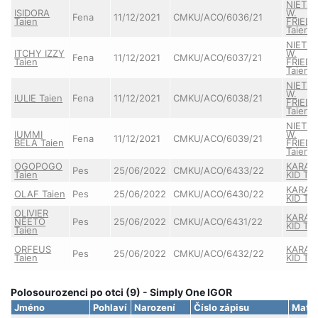
NIETZ
ISIDORA
W.
Fena
11/12/2021
CMKU/ACO/6036/21
Taien
FRIEDR
Taien
NIETZ
ITCHY IZZY
W.
Fena
11/12/2021
CMKU/ACO/6037/21
Taien
FRIEDR
Taien
NIETZ
W.
IULIE Taien
Fena
11/12/2021
CMKU/ACO/6038/21
FRIEDR
Taien
NIETZ
IUMMI
W.
Fena
11/12/2021
CMKU/ACO/6039/21
BELA Taien
FRIEDR
Taien
OGOPOGO
KARAT
Pes
25/06/2022
CMKU/ACO/6433/22
Taien
KID Tai
KARAT
OLAF Taien
Pes
25/06/2022
CMKU/ACO/6430/22
KID Tai
OLIVIER
KARAT
NEETO
Pes
25/06/2022
CMKU/ACO/6431/22
KID Tai
Taien
ORFEUS
KARAT
Pes
25/06/2022
CMKU/ACO/6432/22
Taien
KID Tai
Polosourozenci po otci (9) - Simply One IGOR
Jméno
Pohlaví
Narození
Číslo zápisu
Matk