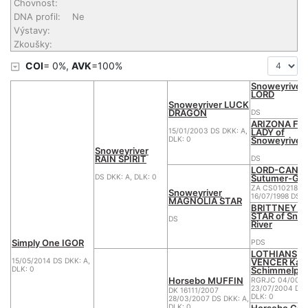
Chovnost:
DNA profil:
Ne
Výstavy:
Zkoušky:
COI
= 0%,
AVK
=100%
Snoweyriver 
LORD
Snoweyriver LUCK
DRAGON
DS
ARIZONA FIR
LADY of
15/01/2003 DS DKK: A,
Snoweyriver
DLK: 0
Snoweyriver
RAIN SPIRIT
DS
LORD-CANT
Sutumer-Gr
DS DKK: A, DLK: 0
ZA CS010218
Snoweyriver
16/07/1998 DS
MAGNOLIA STAR
BRITTNEY B
STAR of Sno
DS
River
Simply One IGOR
PDS
LOTHIANS
VENCER Kan
15/05/2014 DS DKK: A,
Schimmelpf
DLK: 0
Horsebo MUFFIN
RGRJC 04/0057
23/07/2004 DS 
DK 16111/2007
DLK: 0
28/03/2007 DS DKK: A,
Horsebo CO
DLK: 0