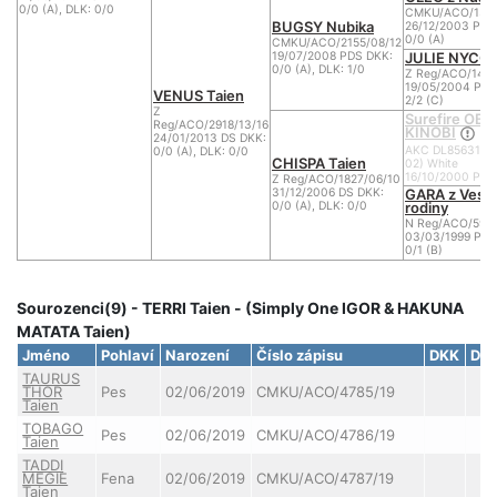
0/0 (A), DLK: 0/0
CMKU/ACO/1327
BUGSY Nubika
26/12/2003 PDS
0/0 (A)
CMKU/ACO/2155/08/12
JULIE NYCOL 
19/07/2008 PDS DKK:
0/0 (A), DLK: 1/0
Z Reg/ACO/140
19/05/2004 PDS
VENUS Taien
2/2 (C)
Z
Surefire OB
Reg/ACO/2918/13/16
KINOBI
24/01/2013 DS DKK:
AKC DL85631601
0/0 (A), DLK: 0/0
CHISPA Taien
02) White
16/10/2000 PDS
Z Reg/ACO/1827/06/10
GARA z Vese
31/12/2006 DS DKK:
rodiny
0/0 (A), DLK: 0/0
N Reg/ACO/595/
03/03/1999 PDS
0/1 (B)
Sourozenci(9) - TERRI Taien - (Simply One IGOR & HAKUNA
MATATA Taien)
Jméno
Pohlaví
Narození
Číslo zápisu
DKK
DL
TAURUS
THOR
Pes
02/06/2019
CMKU/ACO/4785/19
Taien
TOBAGO
Pes
02/06/2019
CMKU/ACO/4786/19
Taien
TADDI
MEGIE
Fena
02/06/2019
CMKU/ACO/4787/19
Taien