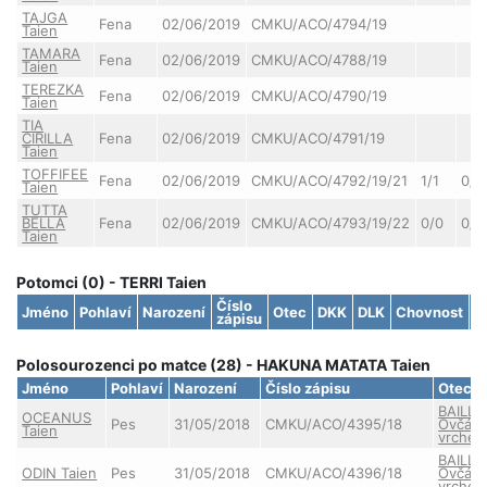
TAJGA
Fena
02/06/2019
CMKU/ACO/4794/19
Taien
TAMARA
Fena
02/06/2019
CMKU/ACO/4788/19
Taien
TEREZKA
Fena
02/06/2019
CMKU/ACO/4790/19
Taien
TIA
CIRILLA
Fena
02/06/2019
CMKU/ACO/4791/19
Taien
TOFFIFEE
Fena
02/06/2019
CMKU/ACO/4792/19/21
1/1
0/0
Taien
TUTTA
BELLA
Fena
02/06/2019
CMKU/ACO/4793/19/22
0/0
0/0
Taien
Potomci (0) - TERRI Taien
Číslo
Jméno
Pohlaví
Narození
Otec
DKK
DLK
Chovnost
S
zápisu
Polosourozenci po matce (28) - HAKUNA MATATA Taien
Jméno
Pohlaví
Narození
Číslo zápisu
Otec
BAILLY
OCEANUS
Pes
31/05/2018
CMKU/ACO/4395/18
Ovčác
Taien
vrche
BAILLY
ODIN Taien
Pes
31/05/2018
CMKU/ACO/4396/18
Ovčác
vrche