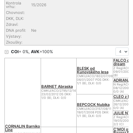
Kontrola
15/2026
vrhu:
Chovnost:
DKK, DLK:
Zdraví:
DNA profil:
Ne
Výstavy:
Zkoušky:
COI
= 0%,
AVK
=100%
FALCO of 
dream
BLESK od
Z Reg/ACO/1
Kunovského lesa
09/01/2003 D
(B)
CMKU/ACO/1832/07/09
ADRIANA u
06/01/2007 PDS DKK:
1/1 (B), DLK: 0/0
N Reg/ACO/1
BARNET Abraska
08/12/2002 
CMKU/ACO/2795/12/14
0/0 (A)
23/02/2012 DS DKK:
CLEO z Nu
1/0 (B), DLK: 0/0
CMKU/ACO/1
BEPCOCK Nubika
26/12/2003 
0/0 (A)
CMKU/ACO/2157/08/11
JULIE NYC
19/07/2008 PDS DKK:
1/1 (B), DLK: 0/0
Z Reg/ACO/
19/05/2004 
2/2 (C)
CORNALIN Barniko
C'MOI of 
Line
Berger Bl