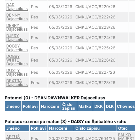
DAR
Pes
05/03/2026
CMKU/ACO/8220/26
Dajaceiluss
DENNY
Pes
05/03/2026
CMKU/ACO/8222/26
Dajaceiluss
DERRYL
Pes
05/03/2026
CMKU/ACO/8223/26
Dajaceiluss
DJERY
Pes
05/03/2026
CMKU/ACO/8224/26
Dajaceiluss
DOBBY
Pes
05/03/2026
CMKU/ACO/8225/26
Dajaceiluss
DOBBY
WHITE
Pes
05/03/2026
CMKU/ACO/8226/26
Dajaceiluss
DUSTY
Pes
05/03/2026
CMKU/ACO/8227/26
Dajaceiluss
DEXTRA
Fena
05/03/2026
CMKU/ACO/8228/26
Dajaceiluss
Potomci (0) - DEAN DAWNWALKER Dajaceiluss
Číslo
Jméno
Pohlaví
Narození
Matka
DKK
DLK
Chovnost
zápisu
Polosourozenci po matce (8) - DAISY od Špičatého vrchu
Jméno
Pohlaví
Narození
Číslo zápisu
Otec
FALKO
ARTUŠ
Pes
20/02/2025
CMKU/ACO/7604/25
MAJESTIC