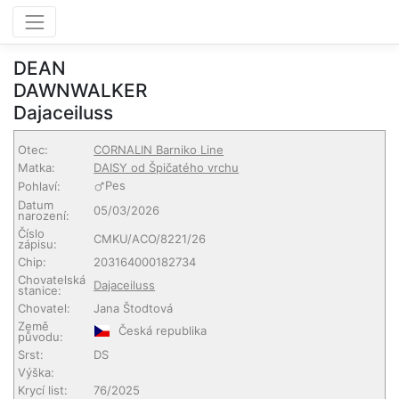
DEAN
DAWNWALKER
Dajaceiluss
Otec:
CORNALIN Barniko Line
Matka:
DAISY od Špičatého vrchu
Pes
Pohlaví:
Datum
05/03/2026
narození:
Číslo
CMKU/ACO/8221/26
zápisu:
Chip:
203164000182734
Chovatelská
Dajaceiluss
stanice:
Chovatel:
Jana Štodtová
Země
Česká republika
původu:
Srst:
DS
Výška:
Krycí list:
76/2025