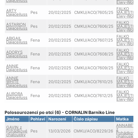
Dajaceiluss
Eiwy-Wolf
FALKO
ARTY
Pes
20/02/2025
CMKU/ACO/7605/25
MAJESTIC
Dajaceiluss
Eiwy-Wolf
FALKO
ASTARION
Pes
20/02/2025
CMKU/ACO/7606/25
MAJESTIC
Dajaceiluss
Eiwy-Wolf
FALKO
ABIGAIL
Fena
20/02/2025
CMKU/ACO/7607/25
MAJESTIC
Dajaceiluss
Eiwy-Wolf
FALKO
ADORYS
Fena
20/02/2025
CMKU/ACO/7608/25
MAJESTIC
Dajaceiluss
Eiwy-Wolf
FALKO
ANNIE
Fena
20/02/2025
CMKU/ACO/7609/25
MAJESTIC
Dajaceiluss
Eiwy-Wolf
ANNIE
FALKO
WHITE
Fena
20/02/2025
CMKU/ACO/7610/25
MAJESTIC
Dajaceiluss
Eiwy-Wolf
FALKO
AURORA
Fena
20/02/2025
CMKU/ACO/7612/25
MAJESTIC
Dajaceiluss
Eiwy-Wolf
Polosourozenci po otci (6) - CORNALIN Barniko Line
Jméno
Pohlaví
Narození
Číslo zápisu
Matka
ANNABET
GAVIN z
z
Pohádkové
Pes
13/03/2026
CMKU/ACO/8229/26
Pohádkové
chaloupky
chaloupky