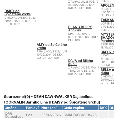
DLK: 0
Z Reg/ACO/2181/08/12
APOLENA 
28/09/2008 DS DKK:
0/0 (A), DLK: 0/0
N Reg/ACO/1
DAISY od
08/12/2002 
Špičatého vrchu
(A), DLK: 0/0
CMKU/ACO/5807/21/23
TARKAN de
20/06/2021 DS DKK: 1/1
LOF 1B.BL.S.
(B), DLK: 0/0
BLANC BERRY
01/05/2002 
Ancilias
DLK: 0
MYSTERY
SPKP RG/297/10
SHADOW 
07/04/2008 DS DKK: A,
Parchovan
DLK: 0/0
AMY od Špičatého
SPKP 181/08
vrchu
18/11/2005 D
BREDY M
Z Reg/ACO/3329/14/19
Elbigi
10/09/2014 DS DKK:
2/2 (C), DLK: 0/0
N Reg/ACO/
DÁJA od Bílého
28/03/2000 
dubu
0/0 (A)
Z Reg/ACO/2363/10/14
BELLA od 
15/02/2010 DS DKK:
dubu
0/0 (A), DLK: 0/0
CMKU/ACO/1
28/10/2006 
2/1 (C), DLK:
Sourozenci(9) - DEAN DAWNWALKER Dajaceiluss -
(CORNALIN Barniko Line & DAISY od Špičatého vrchu)
Jméno
Pohlaví
Narození
Číslo zápisu
DKK
DLK
DAG
Pes
05/03/2026
CMKU/ACO/8219/26
Dajaceiluss