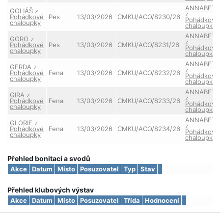
ANNABET
GOLIÁŠ z
z
Pohádkové
Pes
13/03/2026
CMKU/ACO/8230/26
Pohádkové
chaloupky
chaloupky
ANNABET
GORO z
z
Pohádkové
Pes
13/03/2026
CMKU/ACO/8231/26
Pohádkové
chaloupky
chaloupky
ANNABET
GERDA z
z
Pohádkové
Fena
13/03/2026
CMKU/ACO/8232/26
Pohádkové
chaloupky
chaloupky
ANNABET
GIRA z
z
Pohádkové
Fena
13/03/2026
CMKU/ACO/8233/26
Pohádkové
chaloupky
chaloupky
ANNABET
GLORIE z
z
Pohádkové
Fena
13/03/2026
CMKU/ACO/8234/26
Pohádkové
chaloupky
chaloupky
Přehled bonitací a svodů
Akce
Datum
Místo
Posuzovatel
Typ
Stav
Přehled klubových výstav
Akce
Datum
Místo
Posuzovatel
Třída
Hodnocení