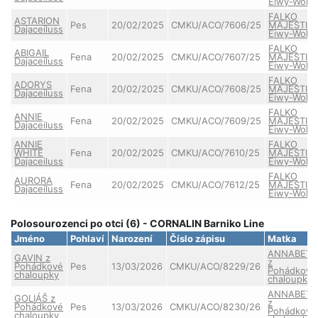
Eiwy-Wolf
FALKO
ASTARION
Pes
20/02/2025
CMKU/ACO/7606/25
MAJESTIC
Dajaceiluss
Eiwy-Wolf
FALKO
ABIGAIL
Fena
20/02/2025
CMKU/ACO/7607/25
MAJESTIC
Dajaceiluss
Eiwy-Wolf
FALKO
ADORYS
Fena
20/02/2025
CMKU/ACO/7608/25
MAJESTIC
Dajaceiluss
Eiwy-Wolf
FALKO
ANNIE
Fena
20/02/2025
CMKU/ACO/7609/25
MAJESTIC
Dajaceiluss
Eiwy-Wolf
ANNIE
FALKO
WHITE
Fena
20/02/2025
CMKU/ACO/7610/25
MAJESTIC
Dajaceiluss
Eiwy-Wolf
FALKO
AURORA
Fena
20/02/2025
CMKU/ACO/7612/25
MAJESTIC
Dajaceiluss
Eiwy-Wolf
Polosourozenci po otci (6) - CORNALIN Barniko Line
Jméno
Pohlaví
Narození
Číslo zápisu
Matka
ANNABET
GAVIN z
z
Pohádkové
Pes
13/03/2026
CMKU/ACO/8229/26
Pohádkové
chaloupky
chaloupky
ANNABET
GOLIÁŠ z
z
Pohádkové
Pes
13/03/2026
CMKU/ACO/8230/26
Pohádkové
chaloupky