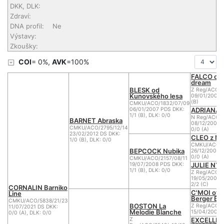
DKK, DLK:
Zdraví:
DNA profil:
Ne
Výstavy:
Zkoušky:
COI
= 0%,
AVK
=100%
FALCO of 
dream
BLESK od
Z Reg/ACO/1
Kunovského lesa
09/01/2003 D
(B)
CMKU/ACO/1832/07/09
ADRIANA u
06/01/2007 PDS DKK:
1/1 (B), DLK: 0/0
N Reg/ACO/1
BARNET Abraska
08/12/2002 
CMKU/ACO/2795/12/14
0/0 (A)
23/02/2012 DS DKK:
CLEO z Nu
1/0 (B), DLK: 0/0
CMKU/ACO/1
BEPCOCK Nubika
26/12/2003 
0/0 (A)
CMKU/ACO/2157/08/11
JULIE NYC
19/07/2008 PDS DKK:
1/1 (B), DLK: 0/0
Z Reg/ACO/
19/05/2004 
2/2 (C)
CORNALIN Barniko
C'MOI of 
Line
Berger Bl
CMKU/ACO/5838/21/23
BOSTON La
Z Reg/ACO/2
11/07/2021 DS DKK:
Melodie Blanche
15/04/2007 
0/0 (A), DLK: 0/0
EXCELLE
Z