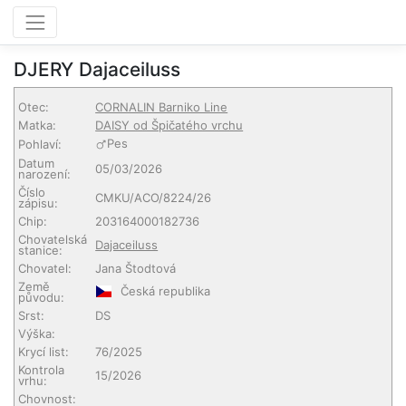
DJERY Dajaceiluss
Otec:
CORNALIN Barniko Line
Matka:
DAISY od Špičatého vrchu
Pes
Pohlaví:
Datum
05/03/2026
narození:
Číslo
CMKU/ACO/8224/26
zápisu:
Chip:
203164000182736
Chovatelská
Dajaceiluss
stanice:
Chovatel:
Jana Štodtová
Země
Česká republika
původu:
Srst:
DS
Výška:
Krycí list:
76/2025
Kontrola
15/2026
vrhu:
Chovnost: