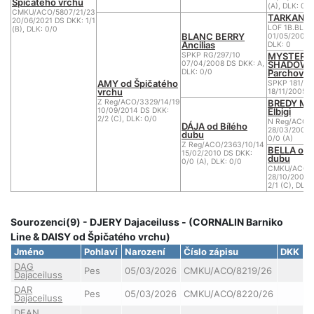
Špičatého vrchu
(A), DLK: 0/0
CMKU/ACO/5807/21/23
TARKAN de
20/06/2021 DS DKK: 1/1
LOF 1B.BL.S.
(B), DLK: 0/0
BLANC BERRY
01/05/2002 
Ancilias
DLK: 0
MYSTERY
SPKP RG/297/10
SHADOW 
07/04/2008 DS DKK: A,
Parchovan
DLK: 0/0
AMY od Špičatého
SPKP 181/08
vrchu
18/11/2005 D
BREDY M
Z Reg/ACO/3329/14/19
Elbigi
10/09/2014 DS DKK:
2/2 (C), DLK: 0/0
N Reg/ACO/
DÁJA od Bílého
28/03/2000 
dubu
0/0 (A)
Z Reg/ACO/2363/10/14
BELLA od 
15/02/2010 DS DKK:
dubu
0/0 (A), DLK: 0/0
CMKU/ACO/1
28/10/2006 
2/1 (C), DLK:
Sourozenci(9) - DJERY Dajaceiluss - (CORNALIN Barniko
Line & DAISY od Špičatého vrchu)
Jméno
Pohlaví
Narození
Číslo zápisu
DKK
D
DAG
Pes
05/03/2026
CMKU/ACO/8219/26
Dajaceiluss
DAR
Pes
05/03/2026
CMKU/ACO/8220/26
Dajaceiluss
DEAN