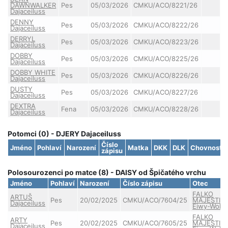
DAWNWALKER
Pes
05/03/2026
CMKU/ACO/8221/26
Dajaceiluss
DENNY
Pes
05/03/2026
CMKU/ACO/8222/26
Dajaceiluss
DERRYL
Pes
05/03/2026
CMKU/ACO/8223/26
Dajaceiluss
DOBBY
Pes
05/03/2026
CMKU/ACO/8225/26
Dajaceiluss
DOBBY WHITE
Pes
05/03/2026
CMKU/ACO/8226/26
Dajaceiluss
DUSTY
Pes
05/03/2026
CMKU/ACO/8227/26
Dajaceiluss
DEXTRA
Fena
05/03/2026
CMKU/ACO/8228/26
Dajaceiluss
Potomci (0) - DJERY Dajaceiluss
Číslo
Jméno
Pohlaví
Narození
Matka
DKK
DLK
Chovnost
zápisu
Polosourozenci po matce (8) - DAISY od Špičatého vrchu
Jméno
Pohlaví
Narození
Číslo zápisu
Otec
FALKO
ARTUŠ
Pes
20/02/2025
CMKU/ACO/7604/25
MAJESTIC
Dajaceiluss
Eiwy-Wolf
FALKO
ARTY
Pes
20/02/2025
CMKU/ACO/7605/25
MAJESTIC
Dajaceiluss