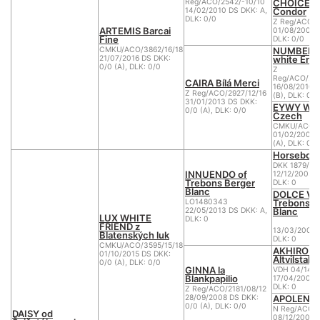
CHOICE of
Reg/ACO/2542/-10/10
Condor
14/02/2010 DS DKK: A,
DLK: 0/0
Z Reg/ACO/1
ARTEMIS Barcai
01/08/2006 
Fine
DLK: 0/0
NUMBER O
CMKU/ACO/3862/16/18
white Ene
21/07/2016 DS DKK:
0/0 (A), DLK: 0/0
Z
Reg/ACO/281
CAIRA Bílá Merci
16/08/2010 D
Z Reg/ACO/2927/12/16
(B), DLK: 0/0
31/01/2013 DS DKK:
EYWY Whit
0/0 (A), DLK: 0/0
Czech
CMKU/ACO/1
01/02/2007 
(A), DLK: 0/0
Horsebo 
DKK 1879/20
INNUENDO of
12/12/2005 D
Trebons Berger
DLK: 0
Blanc
DOLCE VIT
Trebons B
LO1480343
Blanc
22/05/2013 DS DKK: A,
LUX WHITE
DLK: 0
FRIEND z
13/03/2009 
Blatenských luk
DLK: 0
CMKU/ACO/3595/15/18
AKHIRO v
01/10/2015 DS DKK:
Altvilstal
0/0 (A), DLK: 0/0
GINNA la
VDH 04/148
Blankpapilio
17/04/2004 
DLK: 0
Z Reg/ACO/2181/08/12
APOLENA 
28/09/2008 DS DKK:
0/0 (A), DLK: 0/0
N Reg/ACO/1
DAISY od
08/12/2002 