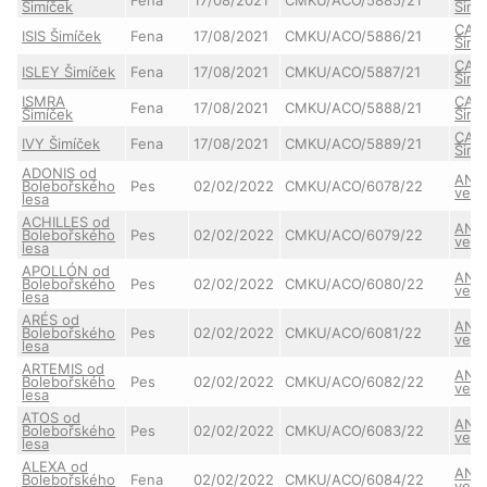
Šimíček
Šimí
CAR
ISIS Šimíček
Fena
17/08/2021
CMKU/ACO/5886/21
Šimí
CAR
ISLEY Šimíček
Fena
17/08/2021
CMKU/ACO/5887/21
Šimí
ISMRA
CAR
Fena
17/08/2021
CMKU/ACO/5888/21
Šimíček
Šimí
CAR
IVY Šimíček
Fena
17/08/2021
CMKU/ACO/5889/21
Šimí
ADONIS od
ANN
Bolebořského
Pes
02/02/2022
CMKU/ACO/6078/22
ve S
lesa
ACHILLES od
ANN
Bolebořského
Pes
02/02/2022
CMKU/ACO/6079/22
ve S
lesa
APOLLÓN od
ANN
Bolebořského
Pes
02/02/2022
CMKU/ACO/6080/22
ve S
lesa
ARÉS od
ANN
Bolebořského
Pes
02/02/2022
CMKU/ACO/6081/22
ve S
lesa
ARTEMIS od
ANN
Bolebořského
Pes
02/02/2022
CMKU/ACO/6082/22
ve S
lesa
ATOS od
ANN
Bolebořského
Pes
02/02/2022
CMKU/ACO/6083/22
ve S
lesa
ALEXA od
ANN
Bolebořského
Fena
02/02/2022
CMKU/ACO/6084/22
ve S