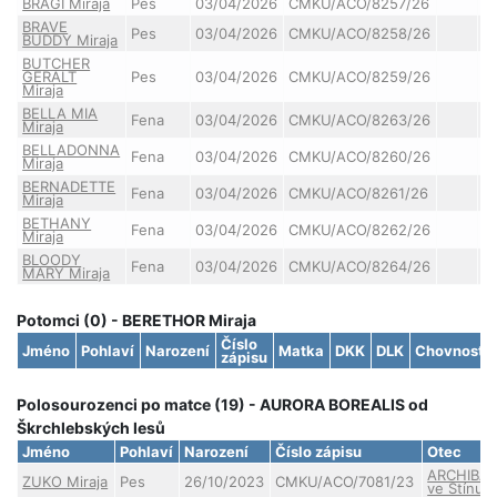
BRAGI Miraja
Pes
03/04/2026
CMKU/ACO/8257/26
BRAVE
Pes
03/04/2026
CMKU/ACO/8258/26
BUDDY Miraja
BUTCHER
GERALT
Pes
03/04/2026
CMKU/ACO/8259/26
Miraja
BELLA MIA
Fena
03/04/2026
CMKU/ACO/8263/26
Miraja
BELLADONNA
Fena
03/04/2026
CMKU/ACO/8260/26
Miraja
BERNADETTE
Fena
03/04/2026
CMKU/ACO/8261/26
Miraja
BETHANY
Fena
03/04/2026
CMKU/ACO/8262/26
Miraja
BLOODY
Fena
03/04/2026
CMKU/ACO/8264/26
MARY Miraja
Potomci (0) - BERETHOR Miraja
Číslo
Jméno
Pohlaví
Narození
Matka
DKK
DLK
Chovnost
zápisu
Polosourozenci po matce (19) - AURORA BOREALIS od
Škrchlebských lesů
Jméno
Pohlaví
Narození
Číslo zápisu
Otec
ARCHIBA
ZUKO Miraja
Pes
26/10/2023
CMKU/ACO/7081/23
ve Stínu