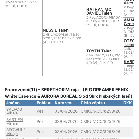
Alley
27/04/2021 DS DKK:
1/1 (B), DLK: 0/0
Z Reg/AC
NATHAN MC
13/06/20
DANIEL Taien
(A), DLK:
Z Reg/ACO/2408/10/14
AMÁDEA
03/03/2010 DS DKK:
Czech
1/1 (B), DLK: 0/0
Z Reg/AC
NESSIE Taien
31/05/20
CMKU/ACO/4291/18/20
(B), DLK:
07/03/2018 DS DKK: 0/0
OTSO'S
(A), DLK: 0/0
Taien
CMKU/AC
TOYEN Taien
18/08/20
CMKU/ACO/2849/12/14
(A), DLK:
04/07/2012 PDS DKK:
KARITA 
0/0 (A), DLK: 0/0
Z Reg/AC
12/05/20
(A), DLK:
Sourozenci(11) - BERETHOR Miraja - (BIG DREAMER FENIX
White Essence & AURORA BOREALIS od Škrchlebských lesů)
Jméno
Pohlaví
Narození
Číslo zápisu
DKK
D
BALROG
Pes
03/04/2026
CMKU/ACO/8253/26
Miraja
BASTIEN
Pes
03/04/2026
CMKU/ACO/8254/26
Miraja
BEOWULF
Pes
03/04/2026
CMKU/ACO/8255/26
Miraja