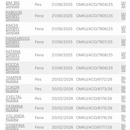
KIM BIG
HAN
Pes
21/06/2025
CMKU/ACO/7904/25
Šimíček
Šimí
KABOOKI
HAN
HANNY
Fena
21/06/2025
CMKU/ACO/7905/25
Šimí
Šimíček
KAICHI
HAN
HANNY
Fena
21/06/2025
CMKU/ACO/7906/25
Šimí
Šimíček
KANGAROOS
HAN
HANNY
Fena
21/06/2025
CMKU/ACO/7907/25
Šimí
Šimíček
KATANA
HAN
HANNY
Fena
21/06/2025
CMKU/ACO/7908/25
Šimí
Šimíček
KOCCA
HAN
HANNY
Fena
21/06/2025
CMKU/ACO/7909/25
Šimí
Šimíček
YAMPER
MAZ
Pes
20/02/2026
CMKU/ACO/8172/26
Nubika
Nubi
YUKON
MAZ
Pes
20/02/2026
CMKU/ACO/8173/26
Nubika
Nubi
YVELTAL
MAZ
Pes
20/02/2026
CMKU/ACO/8174/26
Nubika
Nubi
YASMINA
MAZ
Fena
20/02/2026
CMKU/ACO/8175/26
Nubika
Nubi
YOLANDA
MAZ
Fena
20/02/2026
CMKU/ACO/8176/26
Nubika
Nubi
YOSEFINA
MAZ
Fena
20/02/2026
CMKU/ACO/8177/26
Nubika
Nubi