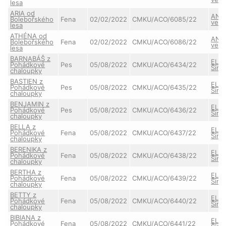
lesa
ARIA od
ANN
Bolebořského
Fena
02/02/2022
CMKU/ACO/6085/22
ve S
lesa
ATHÉNA od
ANN
Bolebořského
Fena
02/02/2022
CMKU/ACO/6086/22
ve S
lesa
BARNABÁŠ z
ELIS
Pohádkové
Pes
05/08/2022
CMKU/ACO/6434/22
Šimí
chaloupky
BASTIEN z
ELIS
Pohádkové
Pes
05/08/2022
CMKU/ACO/6435/22
Šimí
chaloupky
BENJAMIN z
ELIS
Pohádkové
Pes
05/08/2022
CMKU/ACO/6436/22
Šimí
chaloupky
BELLA z
ELIS
Pohádkové
Fena
05/08/2022
CMKU/ACO/6437/22
Šimí
chaloupky
BERENIKA z
ELIS
Pohádkové
Fena
05/08/2022
CMKU/ACO/6438/22
Šimí
chaloupky
BERTHA z
ELIS
Pohádkové
Fena
05/08/2022
CMKU/ACO/6439/22
Šimí
chaloupky
BETTY z
ELIS
Pohádkové
Fena
05/08/2022
CMKU/ACO/6440/22
Šimí
chaloupky
BIBIANA z
ELIS
Pohádkové
Fena
05/08/2022
CMKU/ACO/6441/22