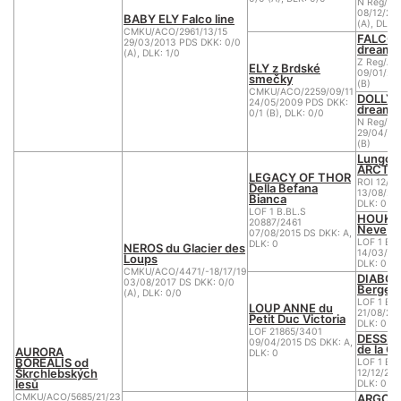
N Reg/AC
08/12/20
BABY ELY Falco line
(A), DLK:
CMKU/ACO/2961/13/15
FALCO o
29/03/2013 PDS DKK: 0/0
dream
(A), DLK: 1/0
Z Reg/AC
ELY z Brdské
09/01/20
smečky
(B)
CMKU/ACO/2259/09/11
DOLLY N
24/05/2009 PDS DKK:
dream
0/1 (B), DLK: 0/0
N Reg/AC
29/04/20
(B)
Lungore
ARCTUR
LEGACY OF THOR
ROI 12/1
Della Befana
13/08/201
Bianca
DLK: 0
LOF 1 B.BL.S
HOUKA D
20887/2461
Neve
07/08/2015 DS DKK: A,
LOF 1 BB
DLK: 0
NEROS du Glacier des
14/03/20
Loups
DLK: 0
CMKU/ACO/4471/-18/17/19
DIABOL
03/08/2017 DS DKK: 0/0
Berger 
(A), DLK: 0/0
LOF 1 BB
LOUP ANNE du
21/08/20
Petit Duc Victoria
DLK: 0
LOF 21865/3401
DESSEE
09/04/2015 DS DKK: A,
de la C
AURORA
DLK: 0
BOREALIS od
LOF 1 BB
Škrchlebských
12/12/200
lesů
DLK: 0
ARGO of
CMKU/ACO/5685/21/23