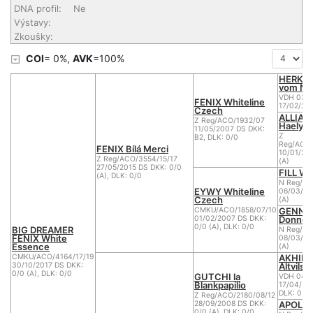
DNA profil:
Ne
Výstavy:
Zkoušky:
COI
= 0%,
AVK
=100%
HERKU
vom Nic
VDH 03/
FENIX Whiteline
17/02/20
Czech
ALLIA-
Z Reg/ACO/1932/07
Haely's
11/05/2007 DS DKK:
Z
B2, DLK: 0/0
Reg/ACO/
FENIX Bílá Merci
10/01/20
Z Reg/ACO/3554/15/17
(A)
27/05/2015 DS DKK: 0/0
FILL Wh
(A), DLK: 0/0
N Reg/AC
EYWY Whiteline
06/03/20
Czech
(A)
GENNY 
CMKU/ACO/1858/07/10
Donnev
01/02/2007 DS DKK:
0/0 (A), DLK: 0/0
BIG DREAMER
N Reg/AC
FENIX White
08/03/20
Essence
(A)
AKHIRO
CMKU/ACO/4164/17/19
Altvilsta
30/10/2017 DS DKK:
0/0 (A), DLK: 0/0
GUTCHI la
VDH 04/
Blankpapilio
17/04/20
DLK: 0
Z Reg/ACO/2180/08/12
APOLEN
28/09/2008 DS DKK:
0/0 (A), DLK: 0/0