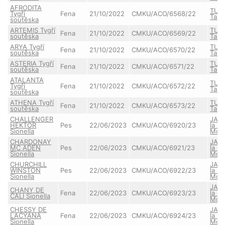
AFRODITA
TUT
Tygří
Fena
21/10/2022
CMKU/ACO/6568/22
Taie
soutěska
ARTEMIS Tygří
TUT
Fena
21/10/2022
CMKU/ACO/6569/22
soutěska
Taie
ARYA Tygří
TUT
Fena
21/10/2022
CMKU/ACO/6570/22
soutěska
Taie
ASTERIA Tygří
TUT
Fena
21/10/2022
CMKU/ACO/6571/22
soutěska
Taie
ATALANTA
TUT
Tygří
Fena
21/10/2022
CMKU/ACO/6572/22
Taie
soutěska
ATHENA Tygří
TUT
Fena
21/10/2022
CMKU/ACO/6573/22
soutěska
Taie
CHALLENGER
JAS
HEKTOR
Pes
22/06/2023
CMKU/ACO/6920/23
la B
Sionella
Mon
CHARDONAY
JAS
MC ADEN
Pes
22/06/2023
CMKU/ACO/6921/23
la B
Sionella
Mon
CHURCHILL
JAS
WINSTON
Pes
22/06/2023
CMKU/ACO/6922/23
la B
Sionella
Mon
JAS
CHANY DE
Fena
22/06/2023
CMKU/ACO/6923/23
la B
CALI Sionella
Mon
CHESSY DE
JAS
LACYANA
Fena
22/06/2023
CMKU/ACO/6924/23
la B
Sionella
Mon