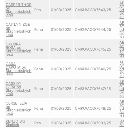
ABB
CASPER THÓR
AYL
od
Pes
01/03/2025
CMKU/ACO/7643/25
od
Škrchlebských
Škrc
lesů
lesů
ABB
CAITLYN ZOE
AYL
od
Fena
01/03/2025
CMKU/ACO/7644/25
od
Škrchlebských
Škrc
lesů
lesů
ABB
CALIBRA
AYL
ROSA od
Fena
01/03/2025
CMKU/ACO/7645/25
od
Škrchlebských
Škrc
lesů
lesů
ABB
CARA
AYL
DAKOTA od
Fena
01/03/2025
CMKU/ACO/7646/25
od
Škrchlebských
Škrc
lesů
lesů
ABB
CASSIDY
AYL
LORA od
Fena
01/03/2025
CMKU/ACO/7647/25
od
Škrchlebských
Škrc
lesů
lesů
ABB
CERSEI ELIA
AYL
od
Fena
01/03/2025
CMKU/ACO/7648/25
od
Škrchlebských
Škrc
lesů
lesů
KENZO BIG
HAN
Pes
21/06/2025
CMKU/ACO/7903/25
Šimíček
Šimí