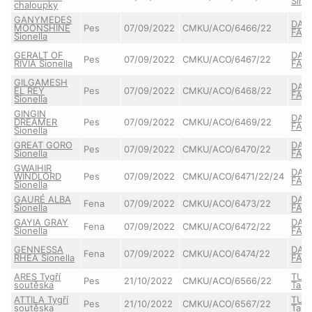
Šimí
chaloupky
GANYMEDES
DAIQ
MOONSHINE
Pes
07/09/2022
CMKU/ACO/6466/22
FAIR
Sionella
GERALT OF
DAIQ
Pes
07/09/2022
CMKU/ACO/6467/22
RIVIA Sionella
FAIR
GILGAMESH
DAIQ
EL REY
Pes
07/09/2022
CMKU/ACO/6468/22
FAIR
Sionella
GINGIN
DAIQ
DREAMER
Pes
07/09/2022
CMKU/ACO/6469/22
FAIR
Sionella
GREAT GORO
DAIQ
Pes
07/09/2022
CMKU/ACO/6470/22
Sionella
FAIR
GWAIHIR
DAIQ
WINDLORD
Pes
07/09/2022
CMKU/ACO/6471/22/24
FAIR
Sionella
GAURÉ ALBA
DAIQ
Fena
07/09/2022
CMKU/ACO/6473/22
Sionella
FAIR
GAYIA GRAY
DAIQ
Fena
07/09/2022
CMKU/ACO/6472/22
Sionella
FAIR
GENNESSA
DAIQ
Fena
07/09/2022
CMKU/ACO/6474/22
RHEA Sionella
FAIR
ARES Tygří
TUT
Pes
21/10/2022
CMKU/ACO/6566/22
soutěska
Taie
ATTILA Tygří
TUT
Pes
21/10/2022
CMKU/ACO/6567/22
soutěska
Taie