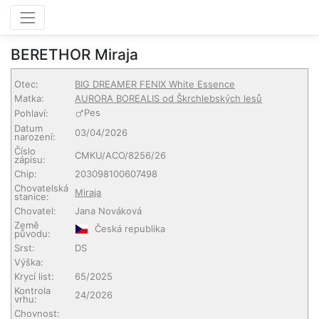
BERETHOR Miraja
Otec:
BIG DREAMER FENIX White Essence
Matka:
AURORA BOREALIS od Škrchlebských lesů
Pes
Pohlaví:
Datum
03/04/2026
narození:
Číslo
CMKU/ACO/8256/26
zápisu:
Chip:
203098100607498
Chovatelská
Miraja
stanice:
Chovatel:
Jana Nováková
Země
Česká republika
původu:
Srst:
DS
Výška:
Krycí list:
65/2025
Kontrola
24/2026
vrhu:
Chovnost: