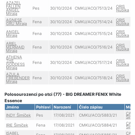
AZAZEL
FALLEN
ORIS
Pes
30/10/2024
CMKU/ACO/7513/24
ANGEL
Nubika
Miraja
AGNESE
ORIS
Fena
30/10/2024
CMKU/ACO/7514/24
GRU Miraja
Nubika
ANGEL
ORIS
Fena
30/10/2024
CMKU/ACO/7515/24
Miraja
Nubika
ARIEL
ORIS
MERMAID
Fena
30/10/2024
CMKU/ACO/7516/24
Nubika
Miraja
ATHENA
THE
ORIS
Fena
30/10/2024
CMKU/ACO/7517/24
GODDESS
Nubika
Miraja
AZULA
ORIS
FIREBENDER
Fena
30/10/2024
CMKU/ACO/7518/24
Nubika
Miraja
Polosourozenci po otci (77) - BIG DREAMER FENIX White
Essence
Jméno
Pohlaví
Narození
Číslo zápisu
Mat
CAR
INDY Šimíček
Pes
17/08/2021
CMKU/ACO/5883/21
Šimí
CAR
IRIE Šimíček
Fena
17/08/2021
CMKU/ACO/5884/21
Šimí
ISABEL
CAR
Fena
17/08/2021
CMKU/ACO/5885/21