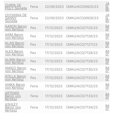
JAS
CHRPA DE
Fena
22/06/2023
CMKU/ACO/6925/23
la B
POLY Sionella
Mon
CHYANNA DE
JAS
SANNY
Fena
22/06/2023
CMKU/ACO/6926/23
la B
Sionella
Mon
AARON Baron
BABE
Pes
17/12/2023
CMKU/ACO/7125/23
von Kertész
of Y
AKIM Baron
BABE
Pes
17/12/2023
CMKU/ACO/7126/23
von Kertész
of Y
ALAN Baron
BABE
Pes
17/12/2023
CMKU/ACO/7127/23
von Kertész
of Y
ALEX Baron
BABE
Pes
17/12/2023
CMKU/ACO/7128/23
von Kertész
of Y
ALWIN Baron
BABE
Pes
17/12/2023
CMKU/ACO/7129/23
von Kertész
of Y
AMIGO Baron
BABE
Pes
17/12/2023
CMKU/ACO/7130/23
von Kertész
of Y
ATILLA Baron
BABE
Pes
17/12/2023
CMKU/ACO/7131/23
von Kertész
of Y
ANIKA Baron
BABE
Fena
17/12/2023
CMKU/ACO/7132/23
von Kertész
of Y
ARTEMIS
BABE
Baron von
Fena
17/12/2023
CMKU/ACO/7133/23
of Y
Kertész
ASHLEY
BABE
Baron von
Fena
17/12/2023
CMKU/ACO/7134/23
of Y
Kertész