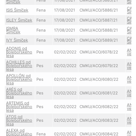
Šimíček
Šimí
CAR
ISIS Šimíček
Fena
17/08/2021
CMKU/ACO/5886/21
Šimí
CAR
ISLEY Šimíček
Fena
17/08/2021
CMKU/ACO/5887/21
Šimí
ISMRA
CAR
Fena
17/08/2021
CMKU/ACO/5888/21
Šimíček
Šimí
CAR
IVY Šimíček
Fena
17/08/2021
CMKU/ACO/5889/21
Šimí
ADONIS od
ANN
Bolebořského
Pes
02/02/2022
CMKU/ACO/6078/22
ve S
lesa
ACHILLES od
ANN
Bolebořského
Pes
02/02/2022
CMKU/ACO/6079/22
ve S
lesa
APOLLÓN od
ANN
Bolebořského
Pes
02/02/2022
CMKU/ACO/6080/22
ve S
lesa
ARÉS od
ANN
Bolebořského
Pes
02/02/2022
CMKU/ACO/6081/22
ve S
lesa
ARTEMIS od
ANN
Bolebořského
Pes
02/02/2022
CMKU/ACO/6082/22
ve S
lesa
ATOS od
ANN
Bolebořského
Pes
02/02/2022
CMKU/ACO/6083/22
ve S
lesa
ALEXA od
ANN
Bolebořského
Fena
02/02/2022
CMKU/ACO/6084/22
ve S