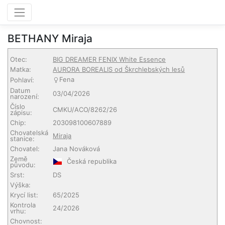
BETHANY Miraja
Otec:
BIG DREAMER FENIX White Essence
Matka:
AURORA BOREALIS od Škrchlebských lesů
Fena
Pohlaví:
Datum
03/04/2026
narození:
Číslo
CMKU/ACO/8262/26
zápisu:
Chip:
203098100607889
Chovatelská
Miraja
stanice:
Chovatel:
Jana Nováková
Země
Česká republika
původu:
Srst:
DS
Výška:
Krycí list:
65/2025
Kontrola
24/2026
vrhu:
Chovnost: