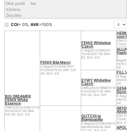
DNA profil:
Ne
Výstavy:
Zkoušky:
COI
= 0%,
AVK
=100%
HERKU
vom Nic
VDH 03/
FENIX Whiteline
17/02/20
Czech
ALLIA-
Z Reg/ACO/1932/07
Haely's
11/05/2007 DS DKK:
Z
B2, DLK: 0/0
Reg/ACO/
FENIX Bílá Merci
10/01/20
Z Reg/ACO/3554/15/17
(A)
27/05/2015 DS DKK: 0/0
FILL Wh
(A), DLK: 0/0
N Reg/AC
EYWY Whiteline
06/03/20
Czech
(A)
GENNY 
CMKU/ACO/1858/07/10
Donnev
01/02/2007 DS DKK:
0/0 (A), DLK: 0/0
BIG DREAMER
N Reg/AC
FENIX White
08/03/20
Essence
(A)
AKHIRO
CMKU/ACO/4164/17/19
Altvilsta
30/10/2017 DS DKK:
0/0 (A), DLK: 0/0
GUTCHI la
VDH 04/
Blankpapilio
17/04/20
DLK: 0
Z Reg/ACO/2180/08/12
APOLEN
28/09/2008 DS DKK:
0/0 (A), DLK: 0/0