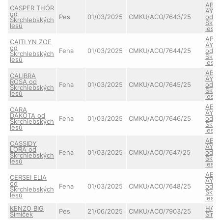
ABB
CASPER THÓR
AYL
od
Pes
01/03/2025
CMKU/ACO/7643/25
od
Škrchlebských
Škrc
lesů
lesů
ABB
CAITLYN ZOE
AYL
od
Fena
01/03/2025
CMKU/ACO/7644/25
od
Škrchlebských
Škrc
lesů
lesů
ABB
CALIBRA
AYL
ROSA od
Fena
01/03/2025
CMKU/ACO/7645/25
od
Škrchlebských
Škrc
lesů
lesů
ABB
CARA
AYL
DAKOTA od
Fena
01/03/2025
CMKU/ACO/7646/25
od
Škrchlebských
Škrc
lesů
lesů
ABB
CASSIDY
AYL
LORA od
Fena
01/03/2025
CMKU/ACO/7647/25
od
Škrchlebských
Škrc
lesů
lesů
ABB
CERSEI ELIA
AYL
od
Fena
01/03/2025
CMKU/ACO/7648/25
od
Škrchlebských
Škrc
lesů
lesů
KENZO BIG
HAN
Pes
21/06/2025
CMKU/ACO/7903/25
Šimíček
Šimí