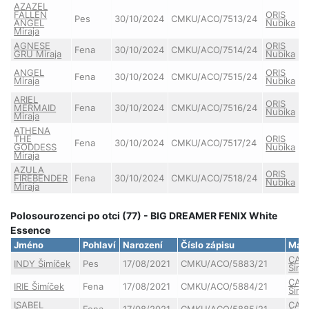
AZAZEL
FALLEN
ORIS
Pes
30/10/2024
CMKU/ACO/7513/24
ANGEL
Nubika
Miraja
AGNESE
ORIS
Fena
30/10/2024
CMKU/ACO/7514/24
GRU Miraja
Nubika
ANGEL
ORIS
Fena
30/10/2024
CMKU/ACO/7515/24
Miraja
Nubika
ARIEL
ORIS
MERMAID
Fena
30/10/2024
CMKU/ACO/7516/24
Nubika
Miraja
ATHENA
THE
ORIS
Fena
30/10/2024
CMKU/ACO/7517/24
GODDESS
Nubika
Miraja
AZULA
ORIS
FIREBENDER
Fena
30/10/2024
CMKU/ACO/7518/24
Nubika
Miraja
Polosourozenci po otci (77) - BIG DREAMER FENIX White
Essence
Jméno
Pohlaví
Narození
Číslo zápisu
Mat
CAR
INDY Šimíček
Pes
17/08/2021
CMKU/ACO/5883/21
Šimí
CAR
IRIE Šimíček
Fena
17/08/2021
CMKU/ACO/5884/21
Šimí
ISABEL
CAR
Fena
17/08/2021
CMKU/ACO/5885/21