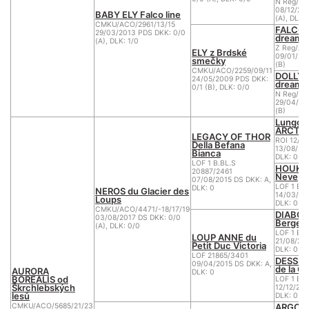
N Reg/AC
08/12/20
BABY ELY Falco line
(A), DLK:
CMKU/ACO/2961/13/15
FALCO o
29/03/2013 PDS DKK: 0/0
dream
(A), DLK: 1/0
Z Reg/AC
ELY z Brdské
09/01/20
smečky
(B)
CMKU/ACO/2259/09/11
DOLLY N
24/05/2009 PDS DKK:
dream
0/1 (B), DLK: 0/0
N Reg/AC
29/04/20
(B)
Lungore
ARCTUR
LEGACY OF THOR
ROI 12/1
Della Befana
13/08/201
Bianca
DLK: 0
LOF 1 B.BL.S
HOUKA D
20887/2461
Neve
07/08/2015 DS DKK: A,
LOF 1 BB
DLK: 0
NEROS du Glacier des
14/03/20
Loups
DLK: 0
CMKU/ACO/4471/-18/17/19
DIABOL
03/08/2017 DS DKK: 0/0
Berger 
(A), DLK: 0/0
LOF 1 BB
LOUP ANNE du
21/08/20
Petit Duc Victoria
DLK: 0
LOF 21865/3401
DESSEE
09/04/2015 DS DKK: A,
de la C
AURORA
DLK: 0
BOREALIS od
LOF 1 BB
Škrchlebských
12/12/200
lesů
DLK: 0
ARGO of
CMKU/ACO/5685/21/23