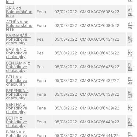
lesa
ARIA od
ANN
Bolebořského
Fena
02/02/2022
CMKU/ACO/6085/22
ve S
lesa
ATHÉNA od
ANN
Bolebořského
Fena
02/02/2022
CMKU/ACO/6086/22
ve S
lesa
BARNABÁŠ z
ELIS
Pohádkové
Pes
05/08/2022
CMKU/ACO/6434/22
Šimí
chaloupky
BASTIEN z
ELIS
Pohádkové
Pes
05/08/2022
CMKU/ACO/6435/22
Šimí
chaloupky
BENJAMIN z
ELIS
Pohádkové
Pes
05/08/2022
CMKU/ACO/6436/22
Šimí
chaloupky
BELLA z
ELIS
Pohádkové
Fena
05/08/2022
CMKU/ACO/6437/22
Šimí
chaloupky
BERENIKA z
ELIS
Pohádkové
Fena
05/08/2022
CMKU/ACO/6438/22
Šimí
chaloupky
BERTHA z
ELIS
Pohádkové
Fena
05/08/2022
CMKU/ACO/6439/22
Šimí
chaloupky
BETTY z
ELIS
Pohádkové
Fena
05/08/2022
CMKU/ACO/6440/22
Šimí
chaloupky
BIBIANA z
ELIS
Pohádkové
Fena
05/08/2022
CMKU/ACO/6441/22