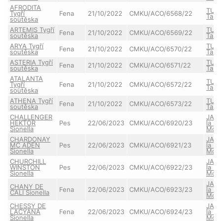
AFRODITA
TUT
Tygří
Fena
21/10/2022
CMKU/ACO/6568/22
Taie
soutěska
ARTEMIS Tygří
TUT
Fena
21/10/2022
CMKU/ACO/6569/22
soutěska
Taie
ARYA Tygří
TUT
Fena
21/10/2022
CMKU/ACO/6570/22
soutěska
Taie
ASTERIA Tygří
TUT
Fena
21/10/2022
CMKU/ACO/6571/22
soutěska
Taie
ATALANTA
TUT
Tygří
Fena
21/10/2022
CMKU/ACO/6572/22
Taie
soutěska
ATHENA Tygří
TUT
Fena
21/10/2022
CMKU/ACO/6573/22
soutěska
Taie
CHALLENGER
JAS
HEKTOR
Pes
22/06/2023
CMKU/ACO/6920/23
la B
Sionella
Mon
CHARDONAY
JAS
MC ADEN
Pes
22/06/2023
CMKU/ACO/6921/23
la B
Sionella
Mon
CHURCHILL
JAS
WINSTON
Pes
22/06/2023
CMKU/ACO/6922/23
la B
Sionella
Mon
JAS
CHANY DE
Fena
22/06/2023
CMKU/ACO/6923/23
la B
CALI Sionella
Mon
CHESSY DE
JAS
LACYANA
Fena
22/06/2023
CMKU/ACO/6924/23
la B
Sionella
Mon