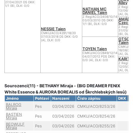
Alley
27/04/2021 DS DKK:
1/1 (B), DLK: 0/0
Z Reg/AC
NATHAN MC
13/06/20
DANIEL Taien
(A), DLK:
Z Reg/ACO/2408/10/14
AMÁDEA
03/03/2010 DS DKK:
Czech
1/1 (B), DLK: 0/0
Z Reg/AC
NESSIE Taien
31/05/20
CMKU/ACO/4291/18/20
(B), DLK:
07/03/2018 DS DKK: 0/0
OTSO'S
(A), DLK: 0/0
Taien
CMKU/AC
TOYEN Taien
18/08/20
CMKU/ACO/2849/12/14
(A), DLK:
04/07/2012 PDS DKK:
KARITA 
0/0 (A), DLK: 0/0
Z Reg/AC
12/05/20
(A), DLK:
Sourozenci(11) - BETHANY Miraja - (BIG DREAMER FENIX
White Essence & AURORA BOREALIS od Škrchlebských lesů)
Jméno
Pohlaví
Narození
Číslo zápisu
DKK
D
BALROG
Pes
03/04/2026
CMKU/ACO/8253/26
Miraja
BASTIEN
Pes
03/04/2026
CMKU/ACO/8254/26
Miraja
BEOWULF
Pes
03/04/2026
CMKU/ACO/8255/26
Miraja