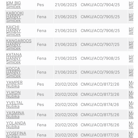
KIM BIG
HAN
Pes
21/06/2025
CMKU/ACO/7904/25
Šimíček
Šimí
KABOOKI
HAN
HANNY
Fena
21/06/2025
CMKU/ACO/7905/25
Šimí
Šimíček
KAICHI
HAN
HANNY
Fena
21/06/2025
CMKU/ACO/7906/25
Šimí
Šimíček
KANGAROOS
HAN
HANNY
Fena
21/06/2025
CMKU/ACO/7907/25
Šimí
Šimíček
KATANA
HAN
HANNY
Fena
21/06/2025
CMKU/ACO/7908/25
Šimí
Šimíček
KOCCA
HAN
HANNY
Fena
21/06/2025
CMKU/ACO/7909/25
Šimí
Šimíček
YAMPER
MAZ
Pes
20/02/2026
CMKU/ACO/8172/26
Nubika
Nubi
YUKON
MAZ
Pes
20/02/2026
CMKU/ACO/8173/26
Nubika
Nubi
YVELTAL
MAZ
Pes
20/02/2026
CMKU/ACO/8174/26
Nubika
Nubi
YASMINA
MAZ
Fena
20/02/2026
CMKU/ACO/8175/26
Nubika
Nubi
YOLANDA
MAZ
Fena
20/02/2026
CMKU/ACO/8176/26
Nubika
Nubi
YOSEFINA
MAZ
Fena
20/02/2026
CMKU/ACO/8177/26
Nubika
Nubi