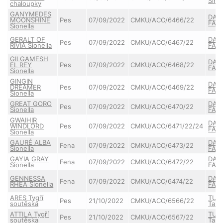
Šimí
chaloupky
GANYMEDES
DAIQ
MOONSHINE
Pes
07/09/2022
CMKU/ACO/6466/22
FAIR
Sionella
GERALT OF
DAIQ
Pes
07/09/2022
CMKU/ACO/6467/22
RIVIA Sionella
FAIR
GILGAMESH
DAIQ
EL REY
Pes
07/09/2022
CMKU/ACO/6468/22
FAIR
Sionella
GINGIN
DAIQ
DREAMER
Pes
07/09/2022
CMKU/ACO/6469/22
FAIR
Sionella
GREAT GORO
DAIQ
Pes
07/09/2022
CMKU/ACO/6470/22
Sionella
FAIR
GWAIHIR
DAIQ
WINDLORD
Pes
07/09/2022
CMKU/ACO/6471/22/24
FAIR
Sionella
GAURÉ ALBA
DAIQ
Fena
07/09/2022
CMKU/ACO/6473/22
Sionella
FAIR
GAYIA GRAY
DAIQ
Fena
07/09/2022
CMKU/ACO/6472/22
Sionella
FAIR
GENNESSA
DAIQ
Fena
07/09/2022
CMKU/ACO/6474/22
RHEA Sionella
FAIR
ARES Tygří
TUT
Pes
21/10/2022
CMKU/ACO/6566/22
soutěska
Taie
ATTILA Tygří
TUT
Pes
21/10/2022
CMKU/ACO/6567/22
soutěska
Taie