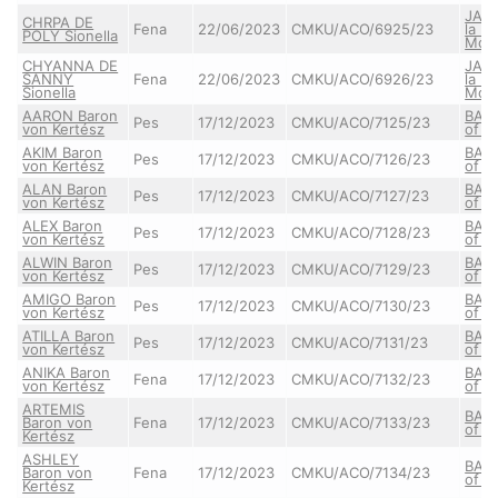
JAS
CHRPA DE
Fena
22/06/2023
CMKU/ACO/6925/23
la B
POLY Sionella
Mon
CHYANNA DE
JAS
SANNY
Fena
22/06/2023
CMKU/ACO/6926/23
la B
Sionella
Mon
AARON Baron
BABE
Pes
17/12/2023
CMKU/ACO/7125/23
von Kertész
of Y
AKIM Baron
BABE
Pes
17/12/2023
CMKU/ACO/7126/23
von Kertész
of Y
ALAN Baron
BABE
Pes
17/12/2023
CMKU/ACO/7127/23
von Kertész
of Y
ALEX Baron
BABE
Pes
17/12/2023
CMKU/ACO/7128/23
von Kertész
of Y
ALWIN Baron
BABE
Pes
17/12/2023
CMKU/ACO/7129/23
von Kertész
of Y
AMIGO Baron
BABE
Pes
17/12/2023
CMKU/ACO/7130/23
von Kertész
of Y
ATILLA Baron
BABE
Pes
17/12/2023
CMKU/ACO/7131/23
von Kertész
of Y
ANIKA Baron
BABE
Fena
17/12/2023
CMKU/ACO/7132/23
von Kertész
of Y
ARTEMIS
BABE
Baron von
Fena
17/12/2023
CMKU/ACO/7133/23
of Y
Kertész
ASHLEY
BABE
Baron von
Fena
17/12/2023
CMKU/ACO/7134/23
of Y
Kertész