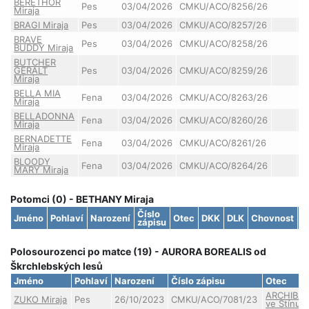
BERETHOR
Pes
03/04/2026
CMKU/ACO/8256/26
Miraja
BRAGI Miraja
Pes
03/04/2026
CMKU/ACO/8257/26
BRAVE
Pes
03/04/2026
CMKU/ACO/8258/26
BUDDY Miraja
BUTCHER
GERALT
Pes
03/04/2026
CMKU/ACO/8259/26
Miraja
BELLA MIA
Fena
03/04/2026
CMKU/ACO/8263/26
Miraja
BELLADONNA
Fena
03/04/2026
CMKU/ACO/8260/26
Miraja
BERNADETTE
Fena
03/04/2026
CMKU/ACO/8261/26
Miraja
BLOODY
Fena
03/04/2026
CMKU/ACO/8264/26
MARY Miraja
Potomci (0) - BETHANY Miraja
Číslo
Jméno
Pohlaví
Narození
Otec
DKK
DLK
Chovnost
S
zápisu
Polosourozenci po matce (19) - AURORA BOREALIS od
Škrchlebských lesů
Jméno
Pohlaví
Narození
Číslo zápisu
Otec
ARCHIBA
ZUKO Miraja
Pes
26/10/2023
CMKU/ACO/7081/23
ve Stínu