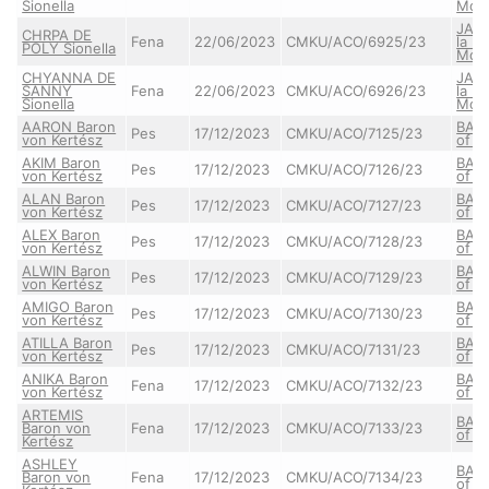
Sionella
Mon
JAS
CHRPA DE
Fena
22/06/2023
CMKU/ACO/6925/23
la B
POLY Sionella
Mon
CHYANNA DE
JAS
SANNY
Fena
22/06/2023
CMKU/ACO/6926/23
la B
Sionella
Mon
AARON Baron
BABE
Pes
17/12/2023
CMKU/ACO/7125/23
von Kertész
of Y
AKIM Baron
BABE
Pes
17/12/2023
CMKU/ACO/7126/23
von Kertész
of Y
ALAN Baron
BABE
Pes
17/12/2023
CMKU/ACO/7127/23
von Kertész
of Y
ALEX Baron
BABE
Pes
17/12/2023
CMKU/ACO/7128/23
von Kertész
of Y
ALWIN Baron
BABE
Pes
17/12/2023
CMKU/ACO/7129/23
von Kertész
of Y
AMIGO Baron
BABE
Pes
17/12/2023
CMKU/ACO/7130/23
von Kertész
of Y
ATILLA Baron
BABE
Pes
17/12/2023
CMKU/ACO/7131/23
von Kertész
of Y
ANIKA Baron
BABE
Fena
17/12/2023
CMKU/ACO/7132/23
von Kertész
of Y
ARTEMIS
BABE
Baron von
Fena
17/12/2023
CMKU/ACO/7133/23
of Y
Kertész
ASHLEY
BABE
Baron von
Fena
17/12/2023
CMKU/ACO/7134/23
of Y