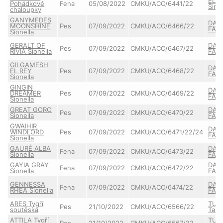
ELIS
Pohádkové
Fena
05/08/2022
CMKU/ACO/6441/22
Šimí
chaloupky
GANYMEDES
DAIQ
MOONSHINE
Pes
07/09/2022
CMKU/ACO/6466/22
FAIR
Sionella
GERALT OF
DAIQ
Pes
07/09/2022
CMKU/ACO/6467/22
RIVIA Sionella
FAIR
GILGAMESH
DAIQ
EL REY
Pes
07/09/2022
CMKU/ACO/6468/22
FAIR
Sionella
GINGIN
DAIQ
DREAMER
Pes
07/09/2022
CMKU/ACO/6469/22
FAIR
Sionella
GREAT GORO
DAIQ
Pes
07/09/2022
CMKU/ACO/6470/22
Sionella
FAIR
GWAIHIR
DAIQ
WINDLORD
Pes
07/09/2022
CMKU/ACO/6471/22/24
FAIR
Sionella
GAURÉ ALBA
DAIQ
Fena
07/09/2022
CMKU/ACO/6473/22
Sionella
FAIR
GAYIA GRAY
DAIQ
Fena
07/09/2022
CMKU/ACO/6472/22
Sionella
FAIR
GENNESSA
DAIQ
Fena
07/09/2022
CMKU/ACO/6474/22
RHEA Sionella
FAIR
ARES Tygří
TUT
Pes
21/10/2022
CMKU/ACO/6566/22
soutěska
Taie
ATTILA Tygří
TUT
Pes
21/10/2022
CMKU/ACO/6567/22