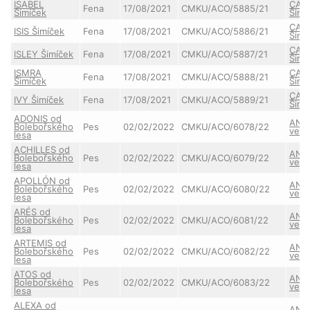
ISABEL
CAR
Fena
17/08/2021
CMKU/ACO/5885/21
Šimíček
Šimí
CAR
ISIS Šimíček
Fena
17/08/2021
CMKU/ACO/5886/21
Šimí
CAR
ISLEY Šimíček
Fena
17/08/2021
CMKU/ACO/5887/21
Šimí
ISMRA
CAR
Fena
17/08/2021
CMKU/ACO/5888/21
Šimíček
Šimí
CAR
IVY Šimíček
Fena
17/08/2021
CMKU/ACO/5889/21
Šimí
ADONIS od
ANN
Bolebořského
Pes
02/02/2022
CMKU/ACO/6078/22
ve S
lesa
ACHILLES od
ANN
Bolebořského
Pes
02/02/2022
CMKU/ACO/6079/22
ve S
lesa
APOLLÓN od
ANN
Bolebořského
Pes
02/02/2022
CMKU/ACO/6080/22
ve S
lesa
ARÉS od
ANN
Bolebořského
Pes
02/02/2022
CMKU/ACO/6081/22
ve S
lesa
ARTEMIS od
ANN
Bolebořského
Pes
02/02/2022
CMKU/ACO/6082/22
ve S
lesa
ATOS od
ANN
Bolebořského
Pes
02/02/2022
CMKU/ACO/6083/22
ve S
lesa
ALEXA od
ANN