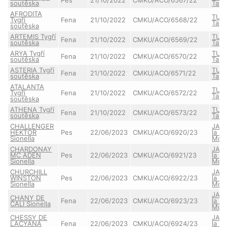
soutěska
Taie
AFRODITA
TUT
Tygří
Fena
21/10/2022
CMKU/ACO/6568/22
Taie
soutěska
ARTEMIS Tygří
TUT
Fena
21/10/2022
CMKU/ACO/6569/22
soutěska
Taie
ARYA Tygří
TUT
Fena
21/10/2022
CMKU/ACO/6570/22
soutěska
Taie
ASTERIA Tygří
TUT
Fena
21/10/2022
CMKU/ACO/6571/22
soutěska
Taie
ATALANTA
TUT
Tygří
Fena
21/10/2022
CMKU/ACO/6572/22
Taie
soutěska
ATHENA Tygří
TUT
Fena
21/10/2022
CMKU/ACO/6573/22
soutěska
Taie
CHALLENGER
JAS
HEKTOR
Pes
22/06/2023
CMKU/ACO/6920/23
la B
Sionella
Mon
CHARDONAY
JAS
MC ADEN
Pes
22/06/2023
CMKU/ACO/6921/23
la B
Sionella
Mon
CHURCHILL
JAS
WINSTON
Pes
22/06/2023
CMKU/ACO/6922/23
la B
Sionella
Mon
JAS
CHANY DE
Fena
22/06/2023
CMKU/ACO/6923/23
la B
CALI Sionella
Mon
CHESSY DE
JAS
LACYANA
Fena
22/06/2023
CMKU/ACO/6924/23
la B