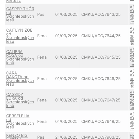
Kertész
ABB
CASPER THÓR
AYL
od
Pes
01/03/2025
CMKU/ACO/7643/25
od
Škrchlebských
Škrc
lesů
lesů
ABB
CAITLYN ZOE
AYL
od
Fena
01/03/2025
CMKU/ACO/7644/25
od
Škrchlebských
Škrc
lesů
lesů
ABB
CALIBRA
AYL
ROSA od
Fena
01/03/2025
CMKU/ACO/7645/25
od
Škrchlebských
Škrc
lesů
lesů
ABB
CARA
AYL
DAKOTA od
Fena
01/03/2025
CMKU/ACO/7646/25
od
Škrchlebských
Škrc
lesů
lesů
ABB
CASSIDY
AYL
LORA od
Fena
01/03/2025
CMKU/ACO/7647/25
od
Škrchlebských
Škrc
lesů
lesů
ABB
CERSEI ELIA
AYL
od
Fena
01/03/2025
CMKU/ACO/7648/25
od
Škrchlebských
Škrc
lesů
lesů
KENZO BIG
HAN
Pes
21/06/2025
CMKU/ACO/7903/25
Šimíček
Šimí