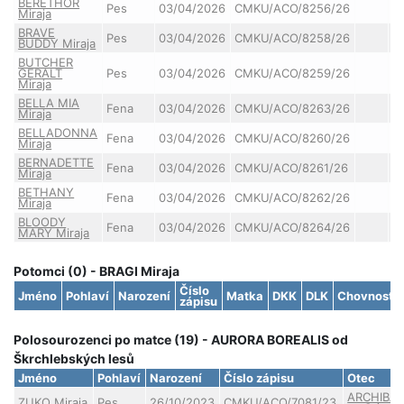
BERETHOR
Pes
03/04/2026
CMKU/ACO/8256/26
Miraja
BRAVE
Pes
03/04/2026
CMKU/ACO/8258/26
BUDDY Miraja
BUTCHER
GERALT
Pes
03/04/2026
CMKU/ACO/8259/26
Miraja
BELLA MIA
Fena
03/04/2026
CMKU/ACO/8263/26
Miraja
BELLADONNA
Fena
03/04/2026
CMKU/ACO/8260/26
Miraja
BERNADETTE
Fena
03/04/2026
CMKU/ACO/8261/26
Miraja
BETHANY
Fena
03/04/2026
CMKU/ACO/8262/26
Miraja
BLOODY
Fena
03/04/2026
CMKU/ACO/8264/26
MARY Miraja
Potomci (0) - BRAGI Miraja
Číslo
Jméno
Pohlaví
Narození
Matka
DKK
DLK
Chovnost
zápisu
Polosourozenci po matce (19) - AURORA BOREALIS od
Škrchlebských lesů
Jméno
Pohlaví
Narození
Číslo zápisu
Otec
ARCHIBA
ZUKO Miraja
Pes
26/10/2023
CMKU/ACO/7081/23