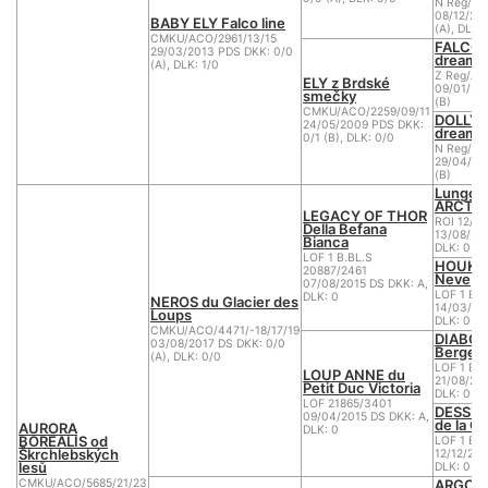
N Reg/AC
08/12/20
BABY ELY Falco line
(A), DLK:
CMKU/ACO/2961/13/15
FALCO o
29/03/2013 PDS DKK: 0/0
dream
(A), DLK: 1/0
Z Reg/AC
ELY z Brdské
09/01/20
smečky
(B)
CMKU/ACO/2259/09/11
DOLLY N
24/05/2009 PDS DKK:
dream
0/1 (B), DLK: 0/0
N Reg/AC
29/04/20
(B)
Lungore
ARCTUR
LEGACY OF THOR
ROI 12/1
Della Befana
13/08/201
Bianca
DLK: 0
LOF 1 B.BL.S
HOUKA D
20887/2461
Neve
07/08/2015 DS DKK: A,
LOF 1 BB
DLK: 0
NEROS du Glacier des
14/03/20
Loups
DLK: 0
CMKU/ACO/4471/-18/17/19
DIABOL
03/08/2017 DS DKK: 0/0
Berger 
(A), DLK: 0/0
LOF 1 BB
LOUP ANNE du
21/08/20
Petit Duc Victoria
DLK: 0
LOF 21865/3401
DESSEE
09/04/2015 DS DKK: A,
de la C
AURORA
DLK: 0
BOREALIS od
LOF 1 BB
Škrchlebských
12/12/200
lesů
DLK: 0
ARGO of
CMKU/ACO/5685/21/23