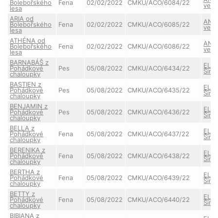
Bolebořského
Fena
02/02/2022
CMKU/ACO/6084/22
ve S
lesa
ARIA od
ANN
Bolebořského
Fena
02/02/2022
CMKU/ACO/6085/22
ve S
lesa
ATHÉNA od
ANN
Bolebořského
Fena
02/02/2022
CMKU/ACO/6086/22
ve S
lesa
BARNABÁŠ z
ELIS
Pohádkové
Pes
05/08/2022
CMKU/ACO/6434/22
Šimí
chaloupky
BASTIEN z
ELIS
Pohádkové
Pes
05/08/2022
CMKU/ACO/6435/22
Šimí
chaloupky
BENJAMIN z
ELIS
Pohádkové
Pes
05/08/2022
CMKU/ACO/6436/22
Šimí
chaloupky
BELLA z
ELIS
Pohádkové
Fena
05/08/2022
CMKU/ACO/6437/22
Šimí
chaloupky
BERENIKA z
ELIS
Pohádkové
Fena
05/08/2022
CMKU/ACO/6438/22
Šimí
chaloupky
BERTHA z
ELIS
Pohádkové
Fena
05/08/2022
CMKU/ACO/6439/22
Šimí
chaloupky
BETTY z
ELIS
Pohádkové
Fena
05/08/2022
CMKU/ACO/6440/22
Šimí
chaloupky
BIBIANA z