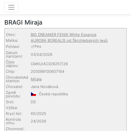
BRAGI Miraja
Otec:
BIG DREAMER FENIX White Essence
Matka:
AURORA BOREALIS od Škrchlebských lesů
Pes
Pohlaví:
Datum
03/04/2026
narození:
Číslo
CMKU/ACO/8257/26
zápisu:
Chip:
203098100607164
Chovatelská
Miraja
stanice:
Chovatel:
Jana Nováková
Země
Česká republika
původu:
Srst:
DS
Výška:
Krycí list:
65/2025
Kontrola
24/2026
vrhu:
Chovnost: