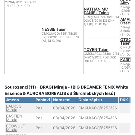
Alley
27/04/2021 DS DKK:
1/1 (B), DLK: 0/0
Z Reg/AC
NATHAN MC
13/06/20
DANIEL Taien
(A), DLK:
Z Reg/ACO/2408/10/14
AMÁDEA
03/03/2010 DS DKK:
Czech
1/1 (B), DLK: 0/0
Z Reg/AC
NESSIE Taien
31/05/20
CMKU/ACO/4291/18/20
(B), DLK:
07/03/2018 DS DKK: 0/0
OTSO'S
(A), DLK: 0/0
Taien
CMKU/AC
TOYEN Taien
18/08/20
CMKU/ACO/2849/12/14
(A), DLK:
04/07/2012 PDS DKK:
KARITA 
0/0 (A), DLK: 0/0
Z Reg/AC
12/05/20
(A), DLK:
Sourozenci(11) - BRAGI Miraja - (BIG DREAMER FENIX White
Essence & AURORA BOREALIS od Škrchlebských lesů)
Jméno
Pohlaví
Narození
Číslo zápisu
DKK
D
BALROG
Pes
03/04/2026
CMKU/ACO/8253/26
Miraja
BASTIEN
Pes
03/04/2026
CMKU/ACO/8254/26
Miraja
BEOWULF
Pes
03/04/2026
CMKU/ACO/8255/26
Miraja