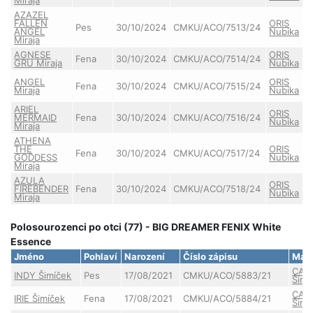
AZAZEL
FALLEN
ORIS
Pes
30/10/2024
CMKU/ACO/7513/24
ANGEL
Nubika
Miraja
AGNESE
ORIS
Fena
30/10/2024
CMKU/ACO/7514/24
GRU Miraja
Nubika
ANGEL
ORIS
Fena
30/10/2024
CMKU/ACO/7515/24
Miraja
Nubika
ARIEL
ORIS
MERMAID
Fena
30/10/2024
CMKU/ACO/7516/24
Nubika
Miraja
ATHENA
THE
ORIS
Fena
30/10/2024
CMKU/ACO/7517/24
GODDESS
Nubika
Miraja
AZULA
ORIS
FIREBENDER
Fena
30/10/2024
CMKU/ACO/7518/24
Nubika
Miraja
Polosourozenci po otci (77) - BIG DREAMER FENIX White
Essence
Jméno
Pohlaví
Narození
Číslo zápisu
Mat
CAR
INDY Šimíček
Pes
17/08/2021
CMKU/ACO/5883/21
Šimí
CAR
IRIE Šimíček
Fena
17/08/2021
CMKU/ACO/5884/21
Šimí