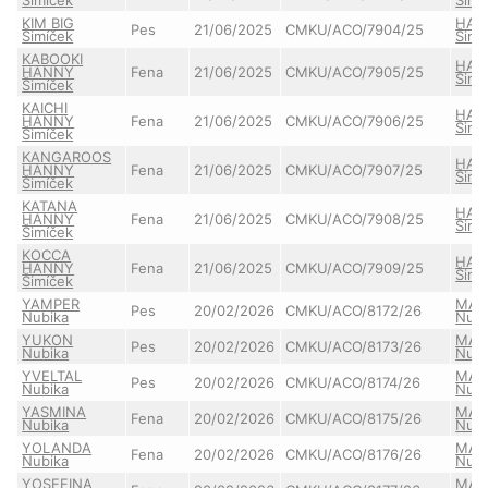
KIM BIG
HAN
Pes
21/06/2025
CMKU/ACO/7904/25
Šimíček
Šimí
KABOOKI
HAN
HANNY
Fena
21/06/2025
CMKU/ACO/7905/25
Šimí
Šimíček
KAICHI
HAN
HANNY
Fena
21/06/2025
CMKU/ACO/7906/25
Šimí
Šimíček
KANGAROOS
HAN
HANNY
Fena
21/06/2025
CMKU/ACO/7907/25
Šimí
Šimíček
KATANA
HAN
HANNY
Fena
21/06/2025
CMKU/ACO/7908/25
Šimí
Šimíček
KOCCA
HAN
HANNY
Fena
21/06/2025
CMKU/ACO/7909/25
Šimí
Šimíček
YAMPER
MAZ
Pes
20/02/2026
CMKU/ACO/8172/26
Nubika
Nubi
YUKON
MAZ
Pes
20/02/2026
CMKU/ACO/8173/26
Nubika
Nubi
YVELTAL
MAZ
Pes
20/02/2026
CMKU/ACO/8174/26
Nubika
Nubi
YASMINA
MAZ
Fena
20/02/2026
CMKU/ACO/8175/26
Nubika
Nubi
YOLANDA
MAZ
Fena
20/02/2026
CMKU/ACO/8176/26
Nubika
Nubi
YOSEFINA
MAZ