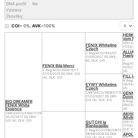
DNA profil:
Ne
Výstavy:
Zkoušky:
COI
= 0%,
AVK
=100%
HERKU
vom Nic
VDH 03/
FENIX Whiteline
17/02/20
Czech
ALLIA-
Z Reg/ACO/1932/07
Haely's
11/05/2007 DS DKK:
Z
B2, DLK: 0/0
Reg/ACO/
FENIX Bílá Merci
10/01/20
Z Reg/ACO/3554/15/17
(A)
27/05/2015 DS DKK: 0/0
FILL Wh
(A), DLK: 0/0
N Reg/AC
EYWY Whiteline
06/03/20
Czech
(A)
GENNY 
CMKU/ACO/1858/07/10
Donnev
01/02/2007 DS DKK:
0/0 (A), DLK: 0/0
BIG DREAMER
N Reg/AC
FENIX White
08/03/20
Essence
(A)
AKHIRO
CMKU/ACO/4164/17/19
Altvilsta
30/10/2017 DS DKK:
0/0 (A), DLK: 0/0
GUTCHI la
VDH 04/
Blankpapilio
17/04/20
DLK: 0
Z Reg/ACO/2180/08/12
APOLEN
28/09/2008 DS DKK:
0/0 (A), DLK: 0/0