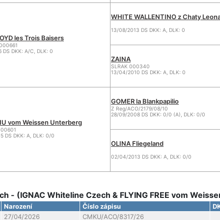
WHITE WALLENTINO z Chaty Leon
13/08/2013 DS DKK: A, DLK: 0
OYD les Trois Baisers
000661
6 DS DKK: A/C, DLK: 0
ZAINA
SLRAK 000340
13/04/2010 DS DKK: A, DLK: 0
GOMER la Blankpapilio
Z Reg/ACO/2179/08/10
28/09/2008 DS DKK: 0/0 (A), DLK: 0/0
U vom Weissen Unterberg
000601
5 DS DKK: A, DLK: 0/0
OLINA Fliegeland
02/04/2013 DS DKK: A, DLK: 0/0
h - (IGNAC Whiteline Czech & FLYING FREE vom Weisse
Narození
Číslo zápisu
D
27/04/2026
CMKU/ACO/8317/26