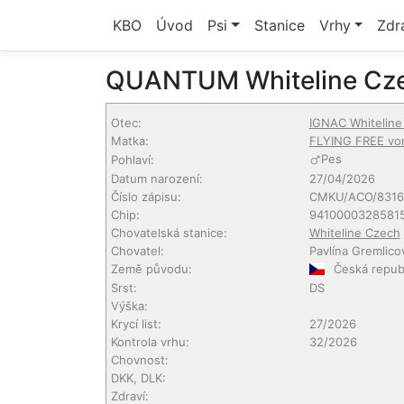
KBO
Úvod
Psi
Stanice
Vrhy
Zdr
QUANTUM Whiteline Cz
Otec:
IGNAC Whiteline
Matka:
FLYING FREE vo
Pes
Pohlaví:
Datum narození:
27/04/2026
Číslo zápisu:
CMKU/ACO/8316
Chip:
9410000328581
Chovatelská stanice:
Whiteline Czech
Chovatel:
Pavlína Gremlico
Země původu:
Česká repub
Srst:
DS
Výška:
Krycí list:
27/2026
Kontrola vrhu:
32/2026
Chovnost:
DKK, DLK:
Zdraví: