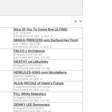
Nice Of You To Come Bye ULTIMO
LOF 1318/160
03/08/2003 DS DKK: A, DLK: 0
DANKA-PRINCESS vom Durbuscher Forst
LOF 1 BBLS 1602/280
23/08/2001 DS DKK: A, DLK: 0
FALCO z Vrchánova
N Reg/ACO/427/97/00
23/11/1997 PDS DKK: 0/0 (A)
HEATHY od Liškutínky
N Reg/ACO/717/00/02
11/03/2000 PDS DKK: 1/1 (B)
HERKULES-KING vom Nicolaiberg
VDH 03/148R0147
17/02/2000 DS DKK: A
ALLIA-NICOLE of Haely's Future
Z Reg/ACO/1448/-04/04/06
10/01/2004 DS DKK: 0/0 (A)
FILL White Majestics
N Reg/ACO/811/01/03
06/03/2001 DS DKK: 0/0 (A)
GENNY LEE Donnevara
N Reg/ACO/1027/02/04
08/03/2002 PDS DKK: 0/0 (A)