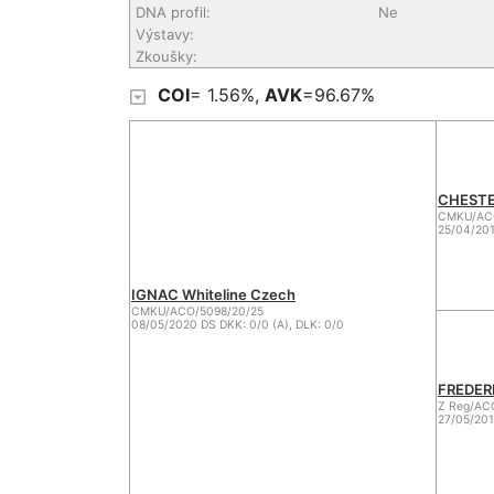
DNA profil:
Ne
Výstavy:
Zkoušky:
COI
= 1.56%,
AVK
=96.67%
CHESTER
CMKU/ACO
25/04/201
IGNAC Whiteline Czech
CMKU/ACO/5098/20/25
08/05/2020 DS DKK: 0/0 (A), DLK: 0/0
FREDERI
Z Reg/AC
27/05/201