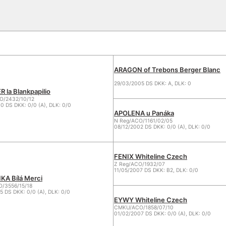
ARAGON of Trebons Berger Blanc
29/03/2005 DS DKK: A, DLK: 0
 la Blankpapilio
/2432/10/12
0 DS DKK: 0/0 (A), DLK: 0/0
APOLENA u Panáka
N Reg/ACO/1161/02/05
08/12/2002 DS DKK: 0/0 (A), DLK: 0/0
FENIX Whiteline Czech
Z Reg/ACO/1932/07
11/05/2007 DS DKK: B2, DLK: 0/0
KA Bílá Merci
O/3556/15/18
5 DS DKK: 0/0 (A), DLK: 0/0
EYWY Whiteline Czech
CMKU/ACO/1858/07/10
01/02/2007 DS DKK: 0/0 (A), DLK: 0/0