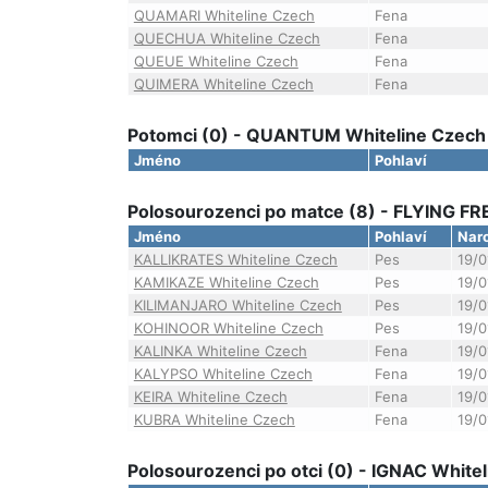
QUAMARI Whiteline Czech
Fena
QUECHUA Whiteline Czech
Fena
QUEUE Whiteline Czech
Fena
QUIMERA Whiteline Czech
Fena
Potomci (0) - QUANTUM Whiteline Czech
Jméno
Pohlaví
Polosourozenci po matce (8) - FLYING F
Jméno
Pohlaví
Nar
KALLIKRATES Whiteline Czech
Pes
19/0
KAMIKAZE Whiteline Czech
Pes
19/0
KILIMANJARO Whiteline Czech
Pes
19/0
KOHINOOR Whiteline Czech
Pes
19/0
KALINKA Whiteline Czech
Fena
19/0
KALYPSO Whiteline Czech
Fena
19/0
KEIRA Whiteline Czech
Fena
19/0
KUBRA Whiteline Czech
Fena
19/0
Polosourozenci po otci (0) - IGNAC White