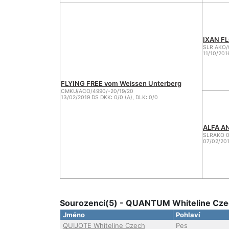
IXAN FL
SLR AKO/
11/10/201
FLYING FREE vom Weissen Unterberg
CMKU/ACO/4990/-20/19/20
13/02/2019 DS DKK: 0/0 (A), DLK: 0/0
ALFA AN
SLRAKO 
07/02/201
Sourozenci(5) - QUANTUM Whiteline Czec
Jméno
Pohlaví
QUIJOTE Whiteline Czech
Pes