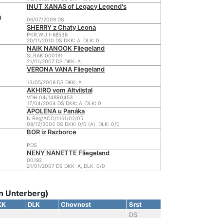
INUT XANAS of Legacy Legend's
a
06/07/2009 DS
SHERRY z Chaty Leona
PKR.WU.I-68538
20/11/2010 DS DKK: A, DLK: 0
NAIK NANOOK Fliegeland
SLRAK 000191
21/01/2007 DS DKK: A
VERONA VANA Fliegeland
13/05/2008 DS DKK: A
AKHIRO vom Altvilstal
VDH 04/148R0453
17/04/2004 DS DKK: A, DLK: 0
APOLENA u Panáka
N Reg/ACO/1161/02/05
08/12/2002 DS DKK: 0/0 (A), DLK: 0/0
BOR iz Razborce
PDS
NENY NANETTE Fliegeland
00192
21/01/2007 DS DKK: A, DLK: 0/0
n Unterberg)
KK
DLK
Chovnost
Srst
DS