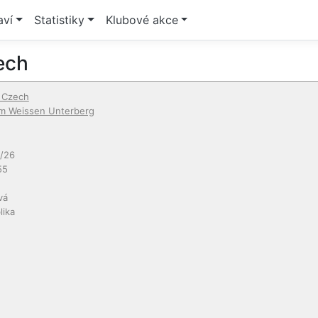
aví
Statistiky
Klubové akce
ech
 Czech
m Weissen Unterberg
/26
55
vá
lika