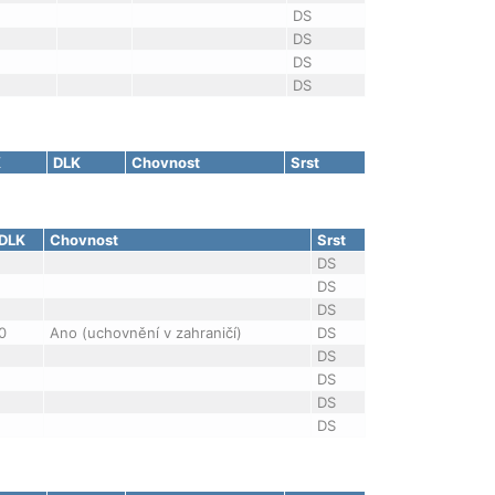
DS
DS
DS
DS
K
DLK
Chovnost
Srst
DLK
Chovnost
Srst
DS
DS
DS
0
Ano (uchovnění v zahraničí)
DS
DS
DS
DS
DS