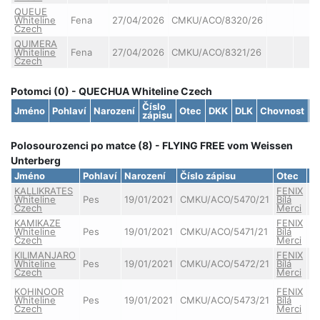
QUEUE
Whiteline
Fena
27/04/2026
CMKU/ACO/8320/26
Czech
QUIMERA
Whiteline
Fena
27/04/2026
CMKU/ACO/8321/26
Czech
Potomci (0) - QUECHUA Whiteline Czech
Číslo
Jméno
Pohlaví
Narození
Otec
DKK
DLK
Chovnost
S
zápisu
Polosourozenci po matce (8) - FLYING FREE vom Weissen
Unterberg
Jméno
Pohlaví
Narození
Číslo zápisu
Otec
D
KALLIKRATES
FENIX
Whiteline
Pes
19/01/2021
CMKU/ACO/5470/21
Bílá
Czech
Merci
KAMIKAZE
FENIX
Whiteline
Pes
19/01/2021
CMKU/ACO/5471/21
Bílá
Czech
Merci
KILIMANJARO
FENIX
Whiteline
Pes
19/01/2021
CMKU/ACO/5472/21
Bílá
Czech
Merci
KOHINOOR
FENIX
Whiteline
Pes
19/01/2021
CMKU/ACO/5473/21
Bílá
A
Czech
Merci