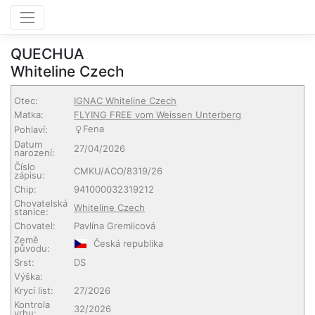
QUECHUA
Whiteline Czech
Otec:
IGNAC Whiteline Czech
Matka:
FLYING FREE vom Weissen Unterberg
Fena
Pohlaví:
Datum
27/04/2026
narození:
Číslo
CMKU/ACO/8319/26
zápisu:
Chip:
941000032319212
Chovatelská
Whiteline Czech
stanice:
Chovatel:
Pavlína Gremlicová
Země
Česká republika
původu:
Srst:
DS
Výška:
Krycí list:
27/2026
Kontrola
32/2026
vrhu: