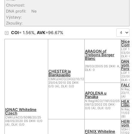
Chovnost:
DNA profil:
Ne
Výstavy:
Zkoušky:
COI
= 1.56%,
AVK
=96.67%
Nice O
Come 
LOF 131
ARAGON of
03/08/2
Trebons Berger
DLK: 0
Blanc
DANKA
vom D
29/03/2005 DS DKK: A,
Forst
DLK: 0
CHESTER la
LOF 1 B
Blankpapilio
23/08/2
CMKU/ACO/2432/10/12
DLK: 0
25/04/2010 DS DKK:
FALCO
0/0 (A), DLK: 0/0
N Reg/A
APOLENA u
23/11/1
Panáka
(A)
HEATH
N Reg/ACO/1161/02/05
Liškut
08/12/2002 DS DKK:
0/0 (A), DLK: 0/0
IGNAC Whiteline
N Reg/A
Czech
11/03/2
(B)
CMKU/ACO/5098/20/25
HERKU
08/05/2020 DS DKK: 0/0
vom Ni
(A), DLK: 0/0
VDH 03
FENIX Whiteline
17/02/2