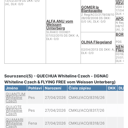
13/02/2019 DS DKK: 0/0
Altvilst
(A), DLK: 0/0
GOMER la
VDH 04
Blankpapilio
17/04/2
DLK: 0
Z Reg/ACO/2179/08/10
APOLE
28/09/2008 DS DKK:
ALFA ANU vom
0/0 (A), DLK: 0/0
N Reg/A
Weissen
08/12/2
Unterberg
(A), DLK
SLRAKO 000601
BOR iz
07/02/2015 DS DKK: A,
DLK: 0/0
OLINA Fliegeland
PDS
NENY 
Fliege
02/04/2013 DS DKK: A,
DLK: 0/0
00192
21/01/2
DLK: 0/
Sourozenci(5) - QUECHUA Whiteline Czech - (IGNAC
Whiteline Czech & FLYING FREE vom Weissen Unterberg)
Jméno
Pohlaví
Narození
Číslo zápisu
DKK
DLK
QUANTUM
Whiteline
Pes
27/04/2026
CMKU/ACO/8316/26
Czech
QUIJOTE
Whiteline
Pes
27/04/2026
CMKU/ACO/8317/26
Czech
QUAMARI
Whiteline
Fena
27/04/2026
CMKU/ACO/8318/26
Czech