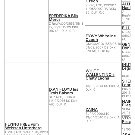
Czech
ALLIA-
Z Reg/ACO/1932/07
Haely'
11/05/2007 DS DKK:
Z
B2, DLK: 0/0
FREDERIKA Bílá
Reg/ACO
Merci
10/01/2
(A)
Z Reg/ACO/3556/15/18
FILL W
27/05/2015 DS DKK:
0/0 (A), DLK: 0/0
N Reg/A
EYWY Whiteline
06/03/2
Czech
(A)
GENNY
CMKU/ACO/1858/07/10
Donne
01/02/2007 DS DKK:
0/0 (A), DLK: 0/0
N Reg/A
08/03/2
(A)
INUT 
Legacy
WHITE
WALLENTINO z
06/07/2
Chaty Leona
SHERR
Leona
13/08/2013 DS DKK: A,
IXAN FLOYD les
PKR.WU.
DLK: 0
Trois Baisers
20/11/2
DLK: 0
SLR AKO/000661
NAIK 
11/10/2016 DS DKK:
Fliege
A/C, DLK: 0
ZAINA
SLRAK 
21/01/2
SLRAK 000340
VERON
13/04/2010 DS DKK: A,
Fliege
DLK: 0
FLYING FREE vom
Weissen Unterberg
13/05/2
CMKU/ACO/4990/-20/19/20
AKHIR