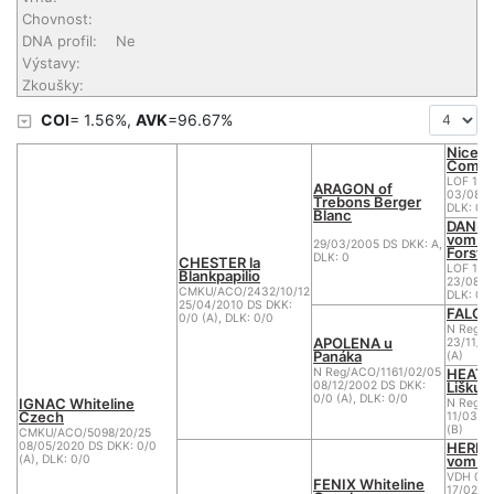
Chovnost:
DNA profil:
Ne
Výstavy:
Zkoušky:
COI
= 1.56%,
AVK
=96.67%
Nice O
Come 
LOF 131
ARAGON of
03/08/2
Trebons Berger
DLK: 0
Blanc
DANKA
vom D
29/03/2005 DS DKK: A,
Forst
DLK: 0
CHESTER la
LOF 1 B
Blankpapilio
23/08/2
CMKU/ACO/2432/10/12
DLK: 0
25/04/2010 DS DKK:
FALCO
0/0 (A), DLK: 0/0
N Reg/A
APOLENA u
23/11/1
Panáka
(A)
HEATH
N Reg/ACO/1161/02/05
Liškut
08/12/2002 DS DKK:
0/0 (A), DLK: 0/0
IGNAC Whiteline
N Reg/A
Czech
11/03/2
(B)
CMKU/ACO/5098/20/25
HERKU
08/05/2020 DS DKK: 0/0
vom Ni
(A), DLK: 0/0
VDH 03
FENIX Whiteline
17/02/2