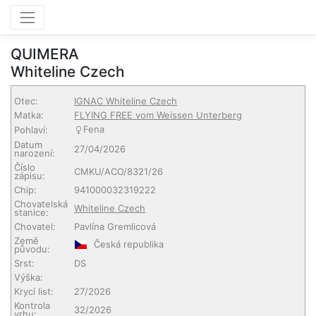
QUIMERA
Whiteline Czech
Otec:
IGNAC Whiteline Czech
Matka:
FLYING FREE vom Weissen Unterberg
Fena
Pohlaví:
Datum
27/04/2026
narození:
Číslo
CMKU/ACO/8321/26
zápisu:
Chip:
941000032319222
Chovatelská
Whiteline Czech
stanice:
Chovatel:
Pavlína Gremlicová
Země
Česká republika
původu:
Srst:
DS
Výška:
Krycí list:
27/2026
Kontrola
32/2026
vrhu: