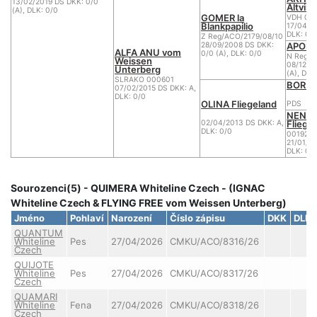
13/02/2019 DS DKK: 0/0
Altvilst
(A), DLK: 0/0
GOMER la
VDH 04
Blankpapilio
17/04/2
DLK: 0
Z Reg/ACO/2179/08/10
APOLE
28/09/2008 DS DKK:
ALFA ANU vom
0/0 (A), DLK: 0/0
N Reg/A
Weissen
08/12/2
Unterberg
(A), DLK
SLRAKO 000601
BOR iz
07/02/2015 DS DKK: A,
DLK: 0/0
OLINA Fliegeland
PDS
NENY 
Fliege
02/04/2013 DS DKK: A,
DLK: 0/0
00192
21/01/2
DLK: 0/
Sourozenci(5) - QUIMERA Whiteline Czech - (IGNAC
Whiteline Czech & FLYING FREE vom Weissen Unterberg)
Jméno
Pohlaví
Narození
Číslo zápisu
DKK
DLK
QUANTUM
Whiteline
Pes
27/04/2026
CMKU/ACO/8316/26
Czech
QUIJOTE
Whiteline
Pes
27/04/2026
CMKU/ACO/8317/26
Czech
QUAMARI
Whiteline
Fena
27/04/2026
CMKU/ACO/8318/26
Czech