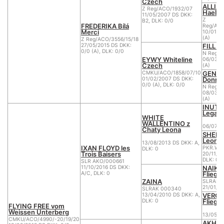
Czech
ALLIA-
Z Reg/ACO/1932/07
Haely'
11/05/2007 DS DKK:
Z
B2, DLK: 0/0
FREDERIKA Bílá
Reg/ACO
Merci
10/01/2
(A)
Z Reg/ACO/3556/15/18
FILL W
27/05/2015 DS DKK:
0/0 (A), DLK: 0/0
N Reg/A
EYWY Whiteline
06/03/2
Czech
(A)
GENNY
CMKU/ACO/1858/07/10
Donne
01/02/2007 DS DKK:
0/0 (A), DLK: 0/0
N Reg/A
08/03/2
(A)
INUT 
Legacy
WHITE
WALLENTINO z
06/07/2
Chaty Leona
SHERR
Leona
13/08/2013 DS DKK: A,
IXAN FLOYD les
PKR.WU.
DLK: 0
Trois Baisers
20/11/2
DLK: 0
SLR AKO/000661
NAIK 
11/10/2016 DS DKK:
Fliege
A/C, DLK: 0
ZAINA
SLRAK 
21/01/2
SLRAK 000340
VERON
13/04/2010 DS DKK: A,
Fliege
DLK: 0
FLYING FREE vom
Weissen Unterberg
13/05/2
CMKU/ACO/4990/-20/19/20
AKHIR