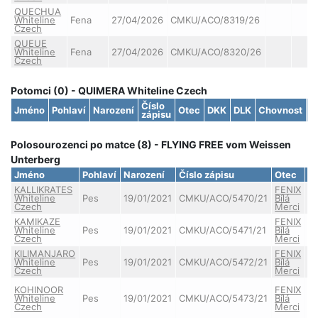
QUECHUA
Whiteline
Fena
27/04/2026
CMKU/ACO/8319/26
Czech
QUEUE
Whiteline
Fena
27/04/2026
CMKU/ACO/8320/26
Czech
Potomci (0) - QUIMERA Whiteline Czech
Číslo
Jméno
Pohlaví
Narození
Otec
DKK
DLK
Chovnost
S
zápisu
Polosourozenci po matce (8) - FLYING FREE vom Weissen
Unterberg
Jméno
Pohlaví
Narození
Číslo zápisu
Otec
D
KALLIKRATES
FENIX
Whiteline
Pes
19/01/2021
CMKU/ACO/5470/21
Bílá
Czech
Merci
KAMIKAZE
FENIX
Whiteline
Pes
19/01/2021
CMKU/ACO/5471/21
Bílá
Czech
Merci
KILIMANJARO
FENIX
Whiteline
Pes
19/01/2021
CMKU/ACO/5472/21
Bílá
Czech
Merci
KOHINOOR
FENIX
Whiteline
Pes
19/01/2021
CMKU/ACO/5473/21
Bílá
A
Czech
Merci