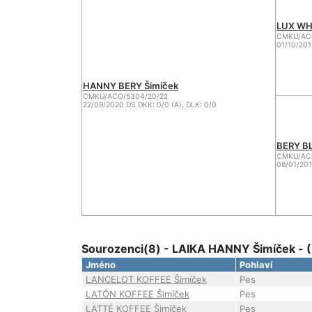
LUX WHI
CMKU/ACO
01/10/201
HANNY BERY Šimíček
CMKU/ACO/5304/20/22
22/09/2020 DS DKK: 0/0 (A), DLK: 0/0
BERY BL
CMKU/ACO
08/01/201
Sourozenci(8) - LAIKA HANNY Šimíček - 
Jméno
Pohlaví
LANCELOT KOFFEE Šimíček
Pes
LATÓN KOFFEE Šimíček
Pes
LATTÉ KOFFEE Šimíček
Pes