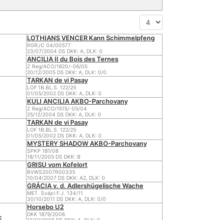
LOTHIANS VENCER Kann Schimmelpfeng
RGRJC 04/00577
23/07/2004 DS DKK: A, DLK: 0
ANCILIA II du Bois des Ternes
Z Reg/ACO/1820/-06/05
20/12/2005 DS DKK: A, DLK: 0/0
TARKAN de vi Pasay
LOF 1B.BL.S. 122/25
01/05/2002 DS DKK: A, DLK: 0
KULI ANCILIA AKBO-Parchovany
Z Reg/ACO/1515/-05/04
25/12/2004 DS DKK: A, DLK: 0
TARKAN de vi Pasay
LOF 1B.BL.S. 122/25
01/05/2002 DS DKK: A, DLK: 0
MYSTERY SHADOW AKBO-Parchovany
SPKP 181/08
18/11/2005 DS DKK: B
GRISU vom Kofelort
BVWS2007R00335
10/04/2007 DS DKK: A2, DLK: 0
GRÁCIA v. d. Adlershügelische Wache
MET. Svájci F.J. 134/11
30/10/2011 DS DKK: A, DLK: 0/0
Horsebo U2
DKK 1879/2006
c