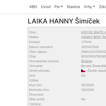
KBO
Úvod
Psi
Stanice
Vrhy
Zdr
LAIKA HANNY Šimíček
Otec:
KOFFEE WHITE An
Matka:
HANNY BERY Ši
Fena
Pohlaví:
Datum narození:
26/04/2026
Číslo zápisu:
CMKU/ACO/8332
Chip:
9530100079058
Chovatelská stanice:
Šimíček
Chovatel:
Renata Šimandlí
Země původu:
Česká repub
Srst:
DS
Výška:
Krycí list:
26/2026
Kontrola vrhu:
33/2026
Chovnost:
DNA profil:
Ne
Výstavy: