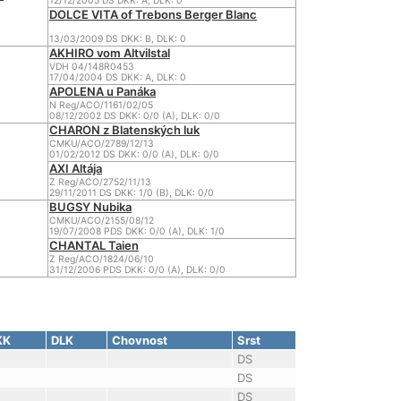
12/12/2005 DS DKK: A, DLK: 0
DOLCE VITA of Trebons Berger Blanc
13/03/2009 DS DKK: B, DLK: 0
AKHIRO vom Altvilstal
VDH 04/148R0453
17/04/2004 DS DKK: A, DLK: 0
APOLENA u Panáka
N Reg/ACO/1161/02/05
08/12/2002 DS DKK: 0/0 (A), DLK: 0/0
CHARON z Blatenských luk
CMKU/ACO/2789/12/13
01/02/2012 DS DKK: 0/0 (A), DLK: 0/0
AXI Altája
Z Reg/ACO/2752/11/13
29/11/2011 DS DKK: 1/0 (B), DLK: 0/0
BUGSY Nubika
CMKU/ACO/2155/08/12
19/07/2008 PDS DKK: 0/0 (A), DLK: 1/0
CHANTAL Taien
Z Reg/ACO/1824/06/10
31/12/2006 PDS DKK: 0/0 (A), DLK: 0/0
KK
DLK
Chovnost
Srst
DS
DS
DS