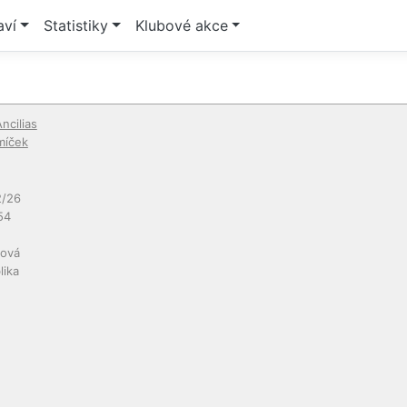
aví
Statistiky
Klubové akce
cilias
míček
/26
54
ková
lika