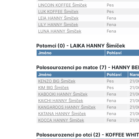
LINCOIN KOFFEE Šimíček
Pes
LUK KOFFEE Šimíček
Pes
LEIA HANNY Šimíček
Fena
LILY HANNY Šimíček
Fena
LUNA HANNY Šimíček
Fena
Potomci (0) - LAIKA HANNY Šimíček
Jméno
Pohlaví
Polosourozenci po matce (7) - HANNY BE
Jméno
Pohlaví
Naro
KENZO BIG Šimíček
Pes
21/0
KIM BIG Šimíček
Pes
21/0
KABOOKI HANNY Šimíček
Fena
21/0
KAICHI HANNY Šimíček
Fena
21/0
KANGAROOS HANNY Šimíček
Fena
21/0
KATANA HANNY Šimíček
Fena
21/0
KOCCA HANNY Šimíček
Fena
21/0
Polosourozenci po otci (2) - KOFFEE WHIT