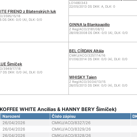
LO1480343
22/05/2013 DS DKK: A, DLK: 0
TE FRIEND z Blatenských luk
/3595/15/18
5 DS DKK: 0/0 (A), DLK: 0/0
GINNA la Blankpapilio
Z Reg/ACO/2181/08/12
28/09/2008 DS DKK: 0/0 (A), DLK: 0/0
BEL CÍRDAN Altája
CMKU/ACO/3257/14/16
01/06/2014 DS DKK: 0/0 (A), DLK: 0/0
UE Šimíček
/3949/17/18
7 DS DKK: 0/0 (A), DLK: 0/0
WHISKY Taien
Z Reg/ACO/3034/13/15
26/05/2013 DS DKK: 0/0 (A), DLK: 0/0
(KOFFEE WHITE Ancilias & HANNY BERY Šimíček)
Narození
Číslo zápisu
D
26/04/2026
CMKU/ACO/8327/26
26/04/2026
CMKU/ACO/8329/26
26/04/2026
CMKU/ACO/8328/26