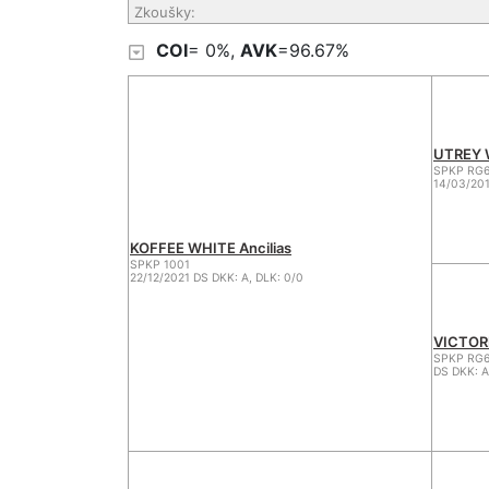
Zkoušky:
COI
= 0%,
AVK
=96.67%
UTREY W
SPKP RG6
14/03/201
KOFFEE WHITE Ancilias
SPKP 1001
22/12/2021 DS DKK: A, DLK: 0/0
VICTORI
SPKP RG6
DS DKK: A