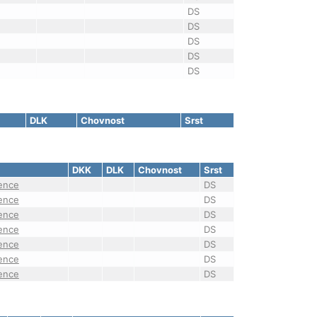
DS
DS
DS
DS
DS
DLK
Chovnost
Srst
DKK
DLK
Chovnost
Srst
ence
DS
ence
DS
ence
DS
ence
DS
ence
DS
ence
DS
ence
DS