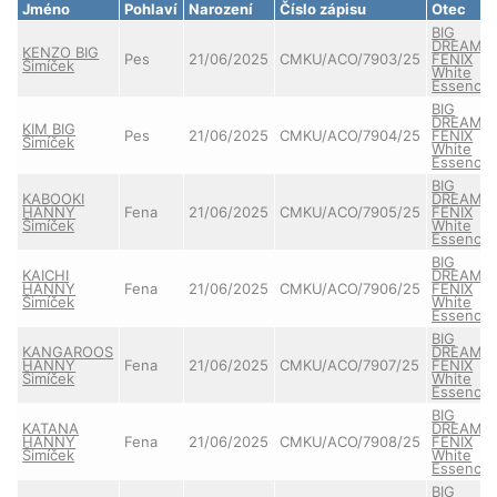
Jméno
Pohlaví
Narození
Číslo zápisu
Otec
BIG
DREAME
KENZO BIG
Pes
21/06/2025
CMKU/ACO/7903/25
FENIX
Šimíček
White
Essence
BIG
DREAME
KIM BIG
Pes
21/06/2025
CMKU/ACO/7904/25
FENIX
Šimíček
White
Essence
BIG
KABOOKI
DREAME
HANNY
Fena
21/06/2025
CMKU/ACO/7905/25
FENIX
Šimíček
White
Essence
BIG
KAICHI
DREAME
HANNY
Fena
21/06/2025
CMKU/ACO/7906/25
FENIX
Šimíček
White
Essence
BIG
KANGAROOS
DREAME
HANNY
Fena
21/06/2025
CMKU/ACO/7907/25
FENIX
Šimíček
White
Essence
BIG
KATANA
DREAME
HANNY
Fena
21/06/2025
CMKU/ACO/7908/25
FENIX
Šimíček
White
Essence
BIG