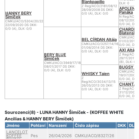
Blankpapilio
DLK: 0
Z Reg/ACO/2181/08/12
APOLENA 
28/09/2008 DS DKK:
Panáka
HANNY BERY
0/0 (A), DLK: 0/0
Šimíček
N Reg/ACO/1
08/12/2002 
CMKU/ACO/5304/20/22
0/0 (A), DLK
22/09/2020 DS DKK:
CHARON 
0/0 (A), DLK: 0/0
Blatenský
CMKU/ACO/2
BEL CÍRDAN Altája
01/02/2012 
CMKU/ACO/3257/14/16
0/0 (A), DLK
01/06/2014 DS DKK:
AXI Altája
0/0 (A), DLK: 0/0
BERY BLUE
Z Reg/ACO/2
Šimíček
29/11/2011 D
(B), DLK: 0/
CMKU/ACO/3949/17/18
BUGSY Nu
08/01/2017 DS DKK:
0/0 (A), DLK: 0/0
CMKU/ACO/2
WHISKY Taien
19/07/2008 
Z
0/0 (A), DLK
Reg/ACO/3034/13/15
CHANTAL 
26/05/2013 DS DKK:
Z Reg/ACO/
0/0 (A), DLK: 0/0
31/12/2006 
0/0 (A), DLK
Sourozenci(8) - LUNA HANNY Šimíček - (KOFFEE WHITE
Ancilias & HANNY BERY Šimíček)
Jméno
Pohlaví
Narození
Číslo zápisu
DKK
DLK
LANCELOT
KOFFEE
Pes
26/04/2026
CMKU/ACO/8327/26