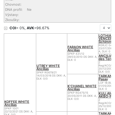
Chovnost:
DNA profil:
Ne
Výstavy:
Zkoušky:
COI
= 0%,
AVK
=96.67%
LOTHIAN
VENCER K
Schimmel
RGRJC 04/0
FARAON WHITE
23/07/2004
Ancilias
A, DLK: 0
SPKP 431/12
ANCILIA II
29/03/2010 DS DKK: A,
des Terne
DLK: 0
Z
UTREY WHITE
Reg/ACO/18
Ancilias
20/12/2005 
DLK: 0/0
SPKP RG679/21
TARKAN de
14/03/2016 DS DKK: A,
Pasay
DLK: 0/0
LOF 1B.BL.S.
K'CHANEL WHITE
01/05/2002 
Ancilias
DLK: 0
KULI ANC
SPKP RG475/15
AKBO-Par
20/05/2011 DS DKK: A,
DLK: 0/0
Z
KOFFEE WHITE
Reg/ACO/15
Ancilias
25/12/2004 
SPKP 1001
DLK: 0
22/12/2021 DS DKK: A,
TARKAN de
DLK: 0/0