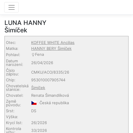
LUNA HANNY
Šimíček
Otec:
KOFFEE WHITE Ancilias
Matka:
HANNY BERY Šimíček
Fena
Pohlaví:
Datum
26/04/2026
narození:
Číslo
CMKU/ACO/8335/26
zápisu:
Chip:
953010007905744
Chovatelská
Šimíček
stanice:
Chovatel:
Renata Šimandlíková
Země
Česká republika
původu:
Srst:
DS
Výška:
Krycí list:
26/2026
Kontrola
33/2026
vrhu: