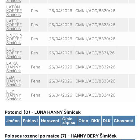
Šimíček
LATÓN
KOFFEE
Pes
26/04/2026
CMKU/ACO/8329/26
Šimíček
LATTÉ
KOFFEE
Pes
26/04/2026
CMKU/ACO/8328/26
Šimíček
LINCOIN
KOFFEE
Pes
26/04/2026
CMKU/ACO/8330/26
Šimíček
LUK
KOFFEE
Pes
26/04/2026
CMKU/ACO/8331/26
Šimíček
LAIKA
HANNY
Fena
26/04/2026
CMKU/ACO/8332/26
Šimíček
LEIA
HANNY
Fena
26/04/2026
CMKU/ACO/8333/26
Šimíček
LILY
HANNY
Fena
26/04/2026
CMKU/ACO/8334/26
Šimíček
Potomci (0) - LUNA HANNY Šimíček
Číslo
Jméno
Pohlaví
Narození
Otec
DKK
DLK
Chovnost
S
zápisu
Polosourozenci po matce (7) - HANNY BERY Šimíček