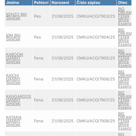
Jméno
Pohlaví
Narození
Číslo zápisu
Otec
BIG
DREAME
KENZO BIG
Pes
21/06/2025
CMKU/ACO/7903/25
FENIX
Šimíček
White
Essence
BIG
DREAME
KIM BIG
Pes
21/06/2025
CMKU/ACO/7904/25
FENIX
Šimíček
White
Essence
BIG
KABOOKI
DREAME
HANNY
Fena
21/06/2025
CMKU/ACO/7905/25
FENIX
Šimíček
White
Essence
BIG
KAICHI
DREAME
HANNY
Fena
21/06/2025
CMKU/ACO/7906/25
FENIX
Šimíček
White
Essence
BIG
KANGAROOS
DREAME
HANNY
Fena
21/06/2025
CMKU/ACO/7907/25
FENIX
Šimíček
White
Essence
BIG
KATANA
DREAME
HANNY
Fena
21/06/2025
CMKU/ACO/7908/25
FENIX
Šimíček
White
Essence
BIG