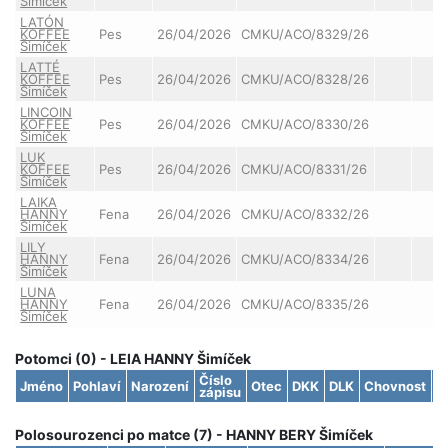
Šimíček
LATÓN
KOFFEE
Pes
26/04/2026
CMKU/ACO/8329/26
Šimíček
LATTÉ
KOFFEE
Pes
26/04/2026
CMKU/ACO/8328/26
Šimíček
LINCOIN
KOFFEE
Pes
26/04/2026
CMKU/ACO/8330/26
Šimíček
LUK
KOFFEE
Pes
26/04/2026
CMKU/ACO/8331/26
Šimíček
LAIKA
HANNY
Fena
26/04/2026
CMKU/ACO/8332/26
Šimíček
LILY
HANNY
Fena
26/04/2026
CMKU/ACO/8334/26
Šimíček
LUNA
HANNY
Fena
26/04/2026
CMKU/ACO/8335/26
Šimíček
Potomci (0) - LEIA HANNY Šimíček
Číslo
Jméno
Pohlaví
Narození
Otec
DKK
DLK
Chovnost
S
zápisu
Polosourozenci po matce (7) - HANNY BERY Šimíček