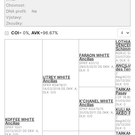
Chovnost:
DNA profil:
Ne
Výstavy:
Zkoušky:
COI
= 0%,
AVK
=96.67%
LOTHIAN
VENCER K
Schimmel
RGRJC 04/0
FARAON WHITE
23/07/2004
Ancilias
A, DLK: 0
SPKP 431/12
ANCILIA II
29/03/2010 DS DKK: A,
des Terne
DLK: 0
Z
UTREY WHITE
Reg/ACO/18
Ancilias
20/12/2005 
DLK: 0/0
SPKP RG679/21
TARKAN de
14/03/2016 DS DKK: A,
Pasay
DLK: 0/0
LOF 1B.BL.S.
K'CHANEL WHITE
01/05/2002 
Ancilias
DLK: 0
KULI ANC
SPKP RG475/15
AKBO-Par
20/05/2011 DS DKK: A,
DLK: 0/0
Z
KOFFEE WHITE
Reg/ACO/15
Ancilias
25/12/2004 
SPKP 1001
DLK: 0
22/12/2021 DS DKK: A,
TARKAN de
DLK: 0/0