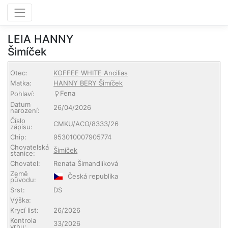
LEIA HANNY
Šimíček
Otec:
KOFFEE WHITE Ancilias
Matka:
HANNY BERY Šimíček
Fena
Pohlaví:
Datum
26/04/2026
narození:
Číslo
CMKU/ACO/8333/26
zápisu:
Chip:
953010007905774
Chovatelská
Šimíček
stanice:
Chovatel:
Renata Šimandlíková
Země
Česká republika
původu:
Srst:
DS
Výška:
Krycí list:
26/2026
Kontrola
33/2026
vrhu: