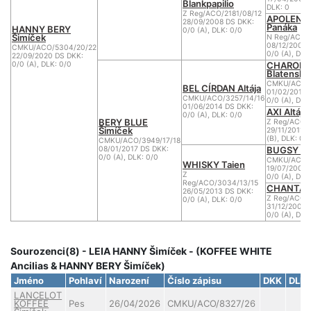
Blankpapilio
DLK: 0
Z Reg/ACO/2181/08/12
APOLENA 
28/09/2008 DS DKK:
Panáka
HANNY BERY
0/0 (A), DLK: 0/0
Šimíček
N Reg/ACO/1
08/12/2002 
CMKU/ACO/5304/20/22
0/0 (A), DLK
22/09/2020 DS DKK:
CHARON 
0/0 (A), DLK: 0/0
Blatenský
CMKU/ACO/2
BEL CÍRDAN Altája
01/02/2012 
CMKU/ACO/3257/14/16
0/0 (A), DLK
01/06/2014 DS DKK:
AXI Altája
0/0 (A), DLK: 0/0
BERY BLUE
Z Reg/ACO/2
Šimíček
29/11/2011 D
(B), DLK: 0/
CMKU/ACO/3949/17/18
BUGSY Nu
08/01/2017 DS DKK:
0/0 (A), DLK: 0/0
CMKU/ACO/2
WHISKY Taien
19/07/2008 
Z
0/0 (A), DLK
Reg/ACO/3034/13/15
CHANTAL 
26/05/2013 DS DKK:
Z Reg/ACO/
0/0 (A), DLK: 0/0
31/12/2006 
0/0 (A), DLK
Sourozenci(8) - LEIA HANNY Šimíček - (KOFFEE WHITE
Ancilias & HANNY BERY Šimíček)
Jméno
Pohlaví
Narození
Číslo zápisu
DKK
DLK
LANCELOT
KOFFEE
Pes
26/04/2026
CMKU/ACO/8327/26