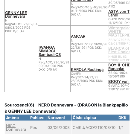
30/05/1991 DS D
N
A1/2
Reg/ACO/105/-95/93/96
ASTA von Tiro
01/11/1993 PDS DKK:
GENNY LEE
Landl
0/0 (A)
Donnevara
OHZB WSO/006
N
11/12/1991 DKK: 
Reg/ACO/1027/02/04
Winterpalace
08/03/2002 PDS
WHITE
DKK: 0/0 (A)
MASTERPIEC
AMCAR
ZB:WG770516GN
N
02/03/1989 PDS 
Reg/ACO/206/-96/91/96
IWANGA
BLANCA of t
22/12/1991 PDS DKK:
SIMARGL
First Choice
0/0 (A)
Sambadi CS
NHSB BL 63
N
27/08/1989 PDS 
Reg/ACO/230/96/98
BOY-II-CHEC
09/04/1996 PDS
Ronanke
KAROLA Restinga
DKK: 0/0 (A)
ZB:90/-0824
ČsHPK
16/06/1990
Reg/32/-94/93/95
BIGGY von Sa
28/05/1993 PDS DKK:
0/0 (A)
GVWAC 90/-094
31/07/1990 PDS 
Sourozenci(6) - NERO Donnevara - (DRAGON la Blankpapilio
& GENNY LEE Donnevara)
Jméno
Pohlaví
Narození
Číslo zápisu
DKK
D
NICO
Pes
03/06/2008
CMKU/ACO/2110/08/10
1/1
0/
Donnevara