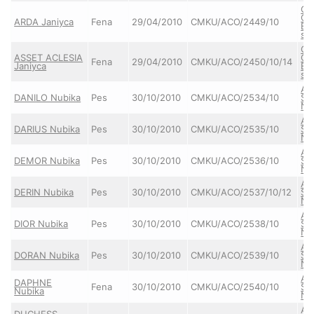
CA
O'
ARDA Janiyca
Fena
29/04/2010
CMKU/ACO/2449/10
Br
sm
CA
ASSET ACLESIA
O'
Fena
29/04/2010
CMKU/ACO/2450/10/14
Janiyca
Br
sm
AY
DANILO Nubika
Pes
30/10/2010
CMKU/ACO/2534/10
SH
Nu
AY
DARIUS Nubika
Pes
30/10/2010
CMKU/ACO/2535/10
SH
Nu
AY
DEMOR Nubika
Pes
30/10/2010
CMKU/ACO/2536/10
SH
Nu
AY
DERIN Nubika
Pes
30/10/2010
CMKU/ACO/2537/10/12
SH
Nu
AY
DIOR Nubika
Pes
30/10/2010
CMKU/ACO/2538/10
SH
Nu
AY
DORAN Nubika
Pes
30/10/2010
CMKU/ACO/2539/10
SH
Nu
AY
DAPHNE
Fena
30/10/2010
CMKU/ACO/2540/10
SH
Nubika
Nu
AY
DUCHESS