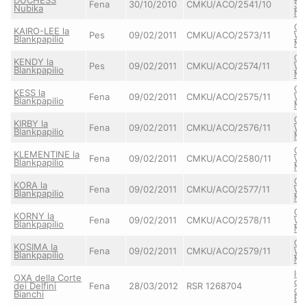
Fena
30/10/2010
CMKU/ACO/2541/10
SH
Nubika
Nu
CO
KAIRO-LEE la
Pes
09/02/2011
CMKU/ACO/2573/11
W.
Blankpapilio
Ma
CO
KENDY la
Pes
09/02/2011
CMKU/ACO/2574/11
W.
Blankpapilio
Ma
CO
KESS la
Fena
09/02/2011
CMKU/ACO/2575/11
W.
Blankpapilio
Ma
CO
KIRBY la
Fena
09/02/2011
CMKU/ACO/2576/11
W.
Blankpapilio
Ma
CO
KLEMENTINE la
Fena
09/02/2011
CMKU/ACO/2580/11
W.
Blankpapilio
Ma
CO
KORA la
Fena
09/02/2011
CMKU/ACO/2577/11
W.
Blankpapilio
Ma
CO
KORNY la
Fena
09/02/2011
CMKU/ACO/2578/11
W.
Blankpapilio
Ma
CO
KOSIMA la
Fena
09/02/2011
CMKU/ACO/2579/11
W.
Blankpapilio
Ma
IO
OXA della Corte
del
dei Delfini
Fena
28/03/2012
RSR 1268704
dei
Bianchi
Bi