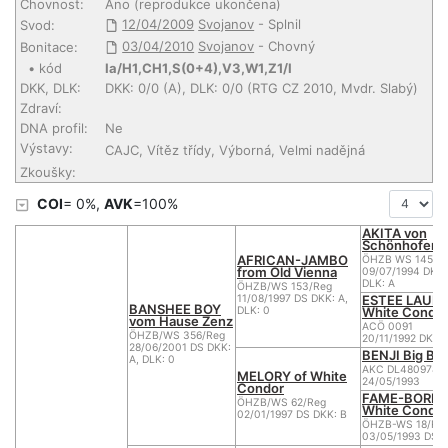
Chovnost:
Ano (reprodukce ukončena)
12/04/2009
Svojanov
- Splnil
Svod:
03/04/2010
Svojanov
- Chovný
Bonitace:
• kód
Ia/H1,CH1,S(0+4),V3,W1,Z1/I
DKK, DLK:
DKK: 0/0 (A), DLK: 0/0 (RTG CZ 2010, Mvdr. Slabý)
Zdraví:
DNA profil:
Ne
Výstavy:
CAJC, Vítěz třídy, Výborná, Velmi nadějná
Zkoušky:
COI
= 0%,
AVK
=100%
AKITA von
Schönhofen
AFRICAN-JAMBO
ÖHZB WS 145/R
from Old Vienna
09/07/1994 DKK:
DLK: A
ÖHZB/WS 153/Reg
ESTEE LAUDE
11/08/1997 DS DKK: A,
BANSHEE BOY
White Condo
DLK: 0
vom Hause Zenz
ACÖ 0091
ÖHZB/WS 356/Reg
20/11/1992 DKK: 
28/06/2001 DS DKK:
BENJI Big Bo
A, DLK: 0
AKC DL4809780
MELORY of White
24/05/1993
Condor
FAME-BORIN
ÖHZB/WS 62/Reg
White Condo
02/01/1997 DS DKK: B
ÖHZB-WS 18/Reg
03/05/1993 DS D