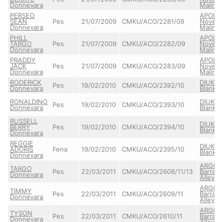
Donnevara
Malína
PERSEO
APOLL
SEAN
Pes
21/07/2009
CMKU/ACO/2281/09
Novéh
Donnevara
Malína
PHILL
APOLL
TARGO
Pes
21/07/2009
CMKU/ACO/2282/09
Novéh
Donnevara
Malína
PRADDY
APOLL
JACK
Pes
21/07/2009
CMKU/ACO/2283/09
Novéh
Donnevara
Malína
RODERICK
DIUKE 
Pes
19/02/2010
CMKU/ACO/2392/10
Donnevara
Blankpa
RONALDINO
DIUKE 
Pes
19/02/2010
CMKU/ACO/2393/10
Donnevara
Blankpa
RUSSELL
DIUKE 
BERRY
Pes
19/02/2010
CMKU/ACO/2394/10
Blankpa
Donnevara
REGGIE
DIUKE 
ADORIS
Fena
19/02/2010
CMKU/ACO/2395/10
Blankpa
Donnevara
ARGO 
TARGO
Pes
22/03/2011
CMKU/ACO/2608/11/13
Barran
Donnevara
Alley
ARGO 
TIMMY
Pes
22/03/2011
CMKU/ACO/2609/11
Barran
Donnevara
Alley
ARGO 
TYSON
Pes
22/03/2011
CMKU/ACO/2610/11
Barran
Donnevara
Alley