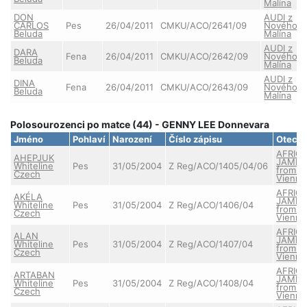
Malína
DON
AUDI z
CARLOS
Pes
26/04/2011
CMKU/ACO/2641/09
Nového
Beluda
Malína
AUDI z
DARA
Fena
26/04/2011
CMKU/ACO/2642/09
Nového
Beluda
Malína
AUDI z
DINA
Fena
26/04/2011
CMKU/ACO/2643/09
Nového
Beluda
Malína
Polosourozenci po matce (44) - GENNY LEE Donnevara
Jméno
Pohlaví
Narození
Číslo zápisu
Otec
AFRIC
AHEPJUK
JAMB
Whiteline
Pes
31/05/2004
Z Reg/ACO/1405/04/06
from O
Czech
Vienna
AFRIC
AKÉLA
JAMB
Whiteline
Pes
31/05/2004
Z Reg/ACO/1406/04
from O
Czech
Vienna
AFRIC
ALAN
JAMB
Whiteline
Pes
31/05/2004
Z Reg/ACO/1407/04
from O
Czech
Vienna
AFRIC
ARTABAN
JAMB
Whiteline
Pes
31/05/2004
Z Reg/ACO/1408/04
from O
Czech
Vienna