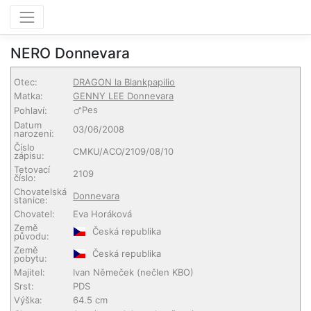
NERO Donnevara
Otec:
DRAGON la Blankpapilio
Matka:
GENNY LEE Donnevara
Pes
Pohlaví:
Datum
03/06/2008
narození:
Číslo
CMKU/ACO/2109/08/10
zápisu:
Tetovací
2109
číslo:
Chovatelská
Donnevara
stanice:
Chovatel:
Eva Horáková
Země
Česká republika
původu:
Země
Česká republika
pobytu:
Majitel:
Ivan Němeček
(nečlen KBO)
Srst:
PDS
Výška:
64.5 cm