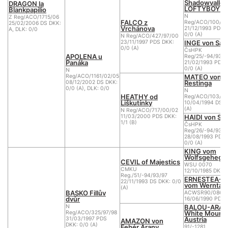
Shadowvalley
DRAGON la
LOFTYBOY O
Blankpapilio
N
Z Reg/ACO/1715/06
FALCO z
Reg/ACO/100/-9
25/02/2006 DS DKK:
Vrchánova
21/12/1993 PDS 
A, DLK: 0/0
0/0 (A)
N Reg/ACO/427/97/00
INGE von Sava
23/11/1997 PDS DKK:
0/0 (A)
ČsHPK
APOLENA u
Reg/25/-94/93/9
Panáka
21/02/1993 PDS 
0/0 (A)
N
MATEO von
Reg/ACO/1161/02/05
Restinga
08/12/2002 DS DKK:
0/0 (A), DLK: 0/0
N
HEATHY od
Reg/ACO/103/-9
Liškutínky
10/04/1994 DS D
(A)
N Reg/ACO/717/00/02
HAIDI von Sav
11/03/2000 PDS DKK:
1/1 (B)
ČsHPK
Reg/26/-94/93/9
28/08/1993 PDS 
0/0 (A)
KING vom
Wolfsgehege
CEVIL of Majestics
WSU 0070
CMKU
12/10/1985 DKK: 
Reg./51/-94/93/97
ERNESTEA-G
22/11/1993 DS DKK: 0/0
vom Werntal
(A)
BASKO Fillův
ACWSR90/0864
dvůr
16/06/1990 PDS
BALOU-ARAM
N
White Mounta
Reg/ACO/325/97/98
Austria
31/03/1997 PDS
AMAZON von
DKK: 0/0 (A)
Fehér Arany
91/-1281