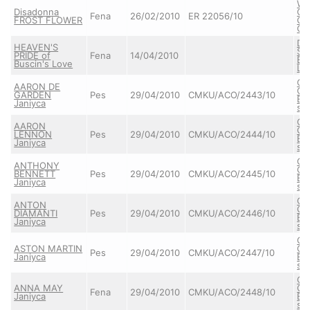
Wh
Disadonna
Gh
Fena
26/02/2010
ER 22056/10
FROST FLOWER
CI
GI
DE
HEAVEN'S
SH
PRIDE of
Fena
14/04/2010
Bu
Buscin's Love
Lo
CA
AARON DE
O'
GARDEN
Pes
29/04/2010
CMKU/ACO/2443/10
Br
Janiyca
sm
CA
AARON
O'
LENNON
Pes
29/04/2010
CMKU/ACO/2444/10
Br
Janiyca
sm
CA
ANTHONY
O'
BENNETT
Pes
29/04/2010
CMKU/ACO/2445/10
Br
Janiyca
sm
CA
ANTON
O'
DIAMANTI
Pes
29/04/2010
CMKU/ACO/2446/10
Br
Janiyca
sm
CA
ASTON MARTIN
O'
Pes
29/04/2010
CMKU/ACO/2447/10
Janiyca
Br
sm
CA
ANNA MAY
O'
Fena
29/04/2010
CMKU/ACO/2448/10
Janiyca
Br
sm