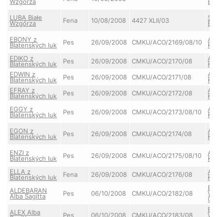
Wzgórza
BE
LUBA Białe
Sta
Fena
10/08/2008
4427 XLII/03
Wzgórza
BE
EBONY z
AY
Pes
26/09/2008
CMKU/ACO/2169/08/10
Blatenských luk
Ki
EDIKO z
AY
Pes
26/09/2008
CMKU/ACO/2170/08
Blatenských luk
Ki
EDWIN z
AY
Pes
26/09/2008
CMKU/ACO/2171/08
Blatenských luk
Ki
EFRAY z
AY
Pes
26/09/2008
CMKU/ACO/2172/08
Blatenských luk
Ki
EGGY z
AY
Pes
26/09/2008
CMKU/ACO/2173/08/10
Blatenských luk
Ki
EGON z
AY
Pes
26/09/2008
CMKU/ACO/2174/08
Blatenských luk
Ki
ENZI z
AY
Pes
26/09/2008
CMKU/ACO/2175/08/10
Blatenských luk
Ki
ELLA z
AY
Fena
26/09/2008
CMKU/ACO/2176/08
Blatenských luk
Ki
BE
ALDEBARAN
Pes
06/10/2008
CMKU/ACO/2182/08
Wh
Alba Sagitta
Cz
BE
ALEX Alba
Pes
06/10/2008
CMKU/ACO/2183/08
Wh