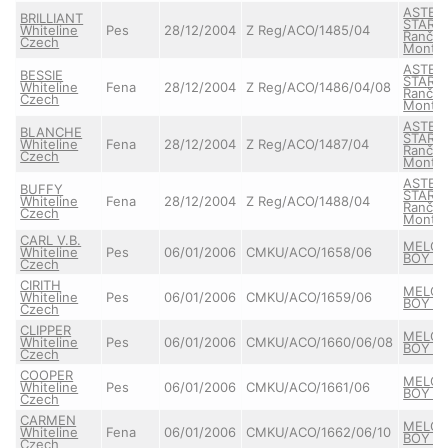
ASTERI
BRILLIANT
STAR z
Whiteline
Pes
28/12/2004
Z Reg/ACO/1485/04
Ranče
Czech
Montar
ASTERI
BESSIE
STAR z
Whiteline
Fena
28/12/2004
Z Reg/ACO/1486/04/08
Ranče
Czech
Montar
ASTERI
BLANCHE
STAR z
Whiteline
Fena
28/12/2004
Z Reg/ACO/1487/04
Ranče
Czech
Montar
ASTERI
BUFFY
STAR z
Whiteline
Fena
28/12/2004
Z Reg/ACO/1488/04
Ranče
Czech
Montar
CARL V.B.
MELO
Whiteline
Pes
06/01/2006
CMKU/ACO/1658/06
BOY Mi
Czech
CIRITH
MELO
Whiteline
Pes
06/01/2006
CMKU/ACO/1659/06
BOY Mi
Czech
CLIPPER
MELO
Whiteline
Pes
06/01/2006
CMKU/ACO/1660/06/08
BOY Mi
Czech
COOPER
MELO
Whiteline
Pes
06/01/2006
CMKU/ACO/1661/06
BOY Mi
Czech
CARMEN
MELO
Whiteline
Fena
06/01/2006
CMKU/ACO/1662/06/10
BOY Mi
Czech