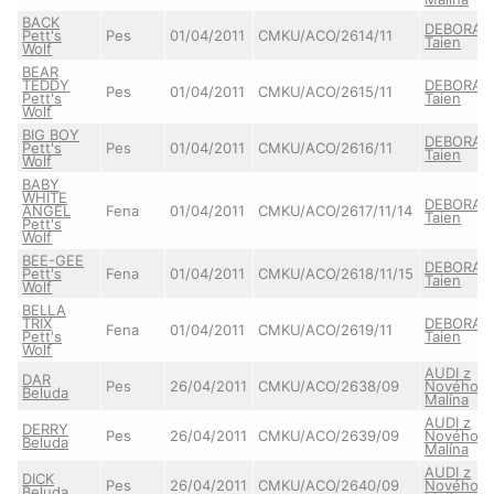
BACK
DEBORAH
Pett's
Pes
01/04/2011
CMKU/ACO/2614/11
Taien
Wolf
BEAR
TEDDY
DEBORAH
Pes
01/04/2011
CMKU/ACO/2615/11
Pett's
Taien
Wolf
BIG BOY
DEBORAH
Pett's
Pes
01/04/2011
CMKU/ACO/2616/11
Taien
Wolf
BABY
WHITE
DEBORAH
ANGEL
Fena
01/04/2011
CMKU/ACO/2617/11/14
Taien
Pett's
Wolf
BEE-GEE
DEBORAH
Pett's
Fena
01/04/2011
CMKU/ACO/2618/11/15
Taien
Wolf
BELLA
TRIX
DEBORAH
Fena
01/04/2011
CMKU/ACO/2619/11
Pett's
Taien
Wolf
AUDI z
DAR
Pes
26/04/2011
CMKU/ACO/2638/09
Nového
Beluda
Malína
AUDI z
DERRY
Pes
26/04/2011
CMKU/ACO/2639/09
Nového
Beluda
Malína
AUDI z
DICK
Pes
26/04/2011
CMKU/ACO/2640/09
Nového
Beluda