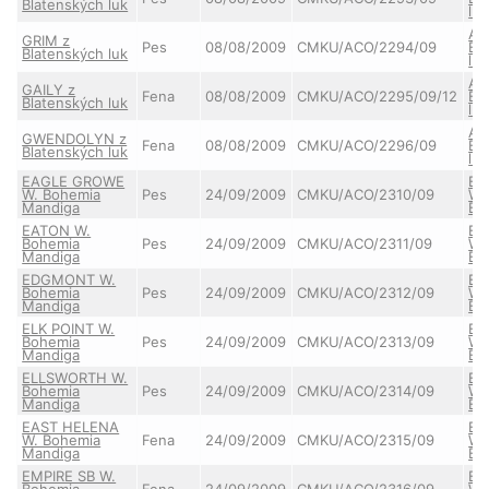
Blatenských luk
luk
AU
GRIM z
Pes
08/08/2009
CMKU/ACO/2294/09
Bl
Blatenských luk
luk
AU
GAILY z
Fena
08/08/2009
CMKU/ACO/2295/09/12
Bl
Blatenských luk
luk
AU
GWENDOLYN z
Fena
08/08/2009
CMKU/ACO/2296/09
Bl
Blatenských luk
luk
EAGLE GROWE
Bo
W. Bohemia
Pes
24/09/2009
CMKU/ACO/2310/09
Wh
Mandiga
BE
EATON W.
Bo
Bohemia
Pes
24/09/2009
CMKU/ACO/2311/09
Wh
Mandiga
BE
EDGMONT W.
Bo
Bohemia
Pes
24/09/2009
CMKU/ACO/2312/09
Wh
Mandiga
BE
ELK POINT W.
Bo
Bohemia
Pes
24/09/2009
CMKU/ACO/2313/09
Wh
Mandiga
BE
ELLSWORTH W.
Bo
Bohemia
Pes
24/09/2009
CMKU/ACO/2314/09
Wh
Mandiga
BE
EAST HELENA
Bo
W. Bohemia
Fena
24/09/2009
CMKU/ACO/2315/09
Wh
Mandiga
BE
EMPIRE SB W.
Bo
Bohemia
Fena
24/09/2009
CMKU/ACO/2316/09
Wh