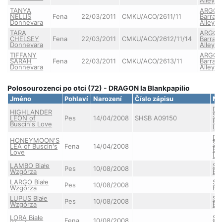
TANYA
ARGO 
NELLIS
Fena
22/03/2011
CMKU/ACO/2611/11
Barran
Donnevara
Alley
TARA
ARGO 
CHELSEY
Fena
22/03/2011
CMKU/ACO/2612/11/14
Barran
Donnevara
Alley
TIFFANY
ARGO 
SARAH
Fena
22/03/2011
CMKU/ACO/2613/11
Barran
Donnevara
Alley
Polosourozenci po otci (72) - DRAGON la Blankpapilio
Jméno
Pohlaví
Narození
Číslo zápisu
Ma
DE
HIGHLANDER
SH
LEON of
Pes
14/04/2008
SHSB A09150
Bu
Buscin's Love
Lo
DE
HONEYMOON'S
SH
LEA of Buscin's
Fena
14/04/2008
Bu
Love
Lo
LAMBO Białe
Sta
Pes
10/08/2008
Wzgórza
BE
LARGO Białe
Sta
Pes
10/08/2008
Wzgórza
BE
LUPUS Białe
Sta
Pes
10/08/2008
Wzgórza
BE
LORA Białe
Sta
Fena
10/08/2008