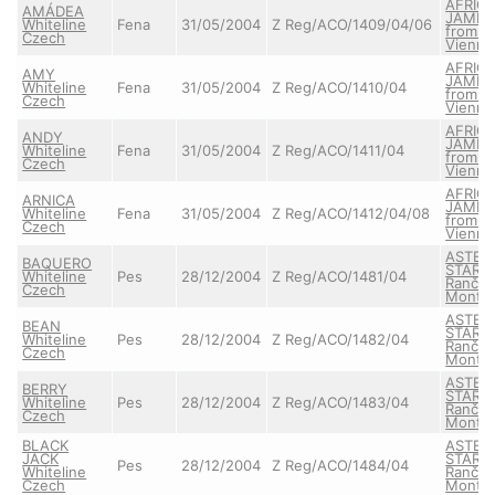
AFRIC
AMÁDEA
JAMB
Whiteline
Fena
31/05/2004
Z Reg/ACO/1409/04/06
from O
Czech
Vienna
AFRIC
AMY
JAMB
Whiteline
Fena
31/05/2004
Z Reg/ACO/1410/04
from O
Czech
Vienna
AFRIC
ANDY
JAMB
Whiteline
Fena
31/05/2004
Z Reg/ACO/1411/04
from O
Czech
Vienna
AFRIC
ARNICA
JAMB
Whiteline
Fena
31/05/2004
Z Reg/ACO/1412/04/08
from O
Czech
Vienna
ASTERI
BAQUERO
STAR z
Whiteline
Pes
28/12/2004
Z Reg/ACO/1481/04
Ranče
Czech
Montar
ASTERI
BEAN
STAR z
Whiteline
Pes
28/12/2004
Z Reg/ACO/1482/04
Ranče
Czech
Montar
ASTERI
BERRY
STAR z
Whiteline
Pes
28/12/2004
Z Reg/ACO/1483/04
Ranče
Czech
Montar
BLACK
ASTERI
JACK
STAR z
Pes
28/12/2004
Z Reg/ACO/1484/04
Whiteline
Ranče
Czech
Montar