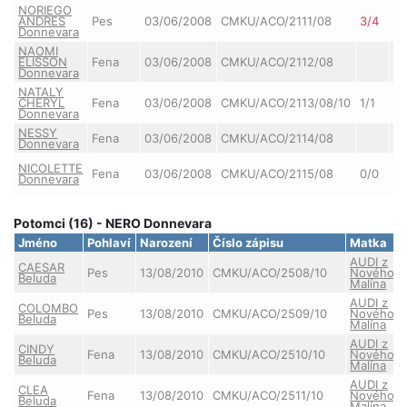
NORIEGO
ANDRES
Pes
03/06/2008
CMKU/ACO/2111/08
3/4
0/
Donnevara
NAOMI
ELISSON
Fena
03/06/2008
CMKU/ACO/2112/08
Donnevara
NATALY
CHERYL
Fena
03/06/2008
CMKU/ACO/2113/08/10
1/1
0/
Donnevara
NESSY
Fena
03/06/2008
CMKU/ACO/2114/08
Donnevara
NICOLETTE
Fena
03/06/2008
CMKU/ACO/2115/08
0/0
0/
Donnevara
Potomci (16) - NERO Donnevara
Jméno
Pohlaví
Narození
Číslo zápisu
Matka
AUDI z
CAESAR
Pes
13/08/2010
CMKU/ACO/2508/10
Nového
Beluda
Malína
AUDI z
COLOMBO
Pes
13/08/2010
CMKU/ACO/2509/10
Nového
Beluda
Malína
AUDI z
CINDY
Fena
13/08/2010
CMKU/ACO/2510/10
Nového
Beluda
Malína
AUDI z
CLEA
Fena
13/08/2010
CMKU/ACO/2511/10
Nového
Beluda
Malína