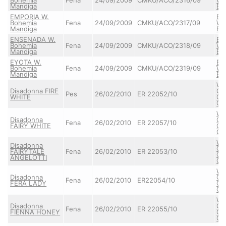
Mandiga
BE
EMPORIA W.
Bo
Bohemia
Fena
24/09/2009
CMKU/ACO/2317/09
Wh
Mandiga
BE
ENSENADA W.
Bo
Bohemia
Fena
24/09/2009
CMKU/ACO/2318/09
Wh
Mandiga
BE
EYOTA W.
Bo
Bohemia
Fena
24/09/2009
CMKU/ACO/2319/09
Wh
Mandiga
BE
Wh
Disadonna FIRE
Gh
Pes
26/02/2010
ER 22052/10
WHITE
CI
GI
Wh
Disadonna
Gh
Fena
26/02/2010
ER 22057/10
FAIRY WHITE
CI
GI
Wh
Disadonna
Gh
FAIRYTALE
Fena
26/02/2010
ER 22053/10
CI
ANGELOTTI
GI
Wh
Disadonna
Gh
Fena
26/02/2010
ER22054/10
FERA LADY
CI
GI
Wh
Disadonna
Gh
Fena
26/02/2010
ER 22055/10
FIENNA HONEY
CI
GI