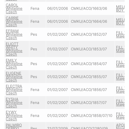
CAROL
MELO
Whiteline
Fena
06/01/2006
CMKU/ACO/1663/06
BOY Mi
Czech
CARRIE
MELO
Whiteline
Fena
06/01/2006
CMKU/ACO/1664/06
BOY Mi
Czech
EFRAM
FILL W
Whiteline
Pes
01/02/2007
CMKU/ACO/1852/07
Majest
Czech
ELIOTT
WHITY
FILL W
Pes
01/02/2007
CMKU/ACO/1853/07
Whiteline
Majest
Czech
EMILY
FILL W
Whiteline
Pes
01/02/2007
CMKU/ACO/1854/07
Majest
Czech
EUGENE
FILL W
Whiteline
Pes
01/02/2007
CMKU/ACO/1855/07
Majest
Czech
ELECTRA
FILL W
Whiteline
Fena
01/02/2007
CMKU/ACO/1856/07
Majest
Czech
EYSHA
FILL W
Whiteline
Fena
01/02/2007
CMKU/ACO/1857/07
Majest
Czech
EYWY
FILL W
Whiteline
Fena
01/02/2007
CMKU/ACO/1858/07/10
Majest
Czech
PALMIRO
APOLL
DERRYL
Pes
21/07/2009
CMKU/ACO/2280/09
Novéh