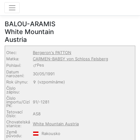
BALOU-ARAMIS
White Mountain
Austria
Otec:
Bergeron's PATTON
Matka:
CARMEN-BABSY von Schloss Felsberg
Pes
Pohlaví:
Datum
30/05/1991
narození:
Rok úhynu:
✞ (vzpomínáme)
Číslo
zápisu:
Číslo
importu/Cizí
91/-1281
PK:
Tetovací
AS8
číslo:
Chovatelská
White Mountain Austria
stanice:
Země
Rakousko
původu: