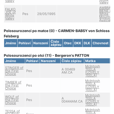
Valley
Valley
AMBRA-
FALKO
BIENE of
JOE of
Pes
29/05/1995
White
White
Mountai
Valley
Austria
Polosourozenci po matce (0) - CARMEN-BABSY von Schloss
Felsberg
Číslo
Jméno
Pohlaví
Narození
Otec
DKK
DLK
Chovnost
S
zápisu
Polosourozenci po otci (11) - Bergeron's PATTON
Jméno
Pohlaví
Narození
Číslo zápisu
Matka
D
McIntosh
STINGER of
A 00469
TEELA
the First
Pes
AM.CA
(LOVELY
Choice
TEELA)
McIntosh
TIMBER of
TEELA
the First
Pes
(LOVELY
Choice
TEELA)
McIntosh
WOLF of
A
TEELA
the First
Pes
00444AM.CA
(LOVELY
Choice
TEELA)
McIntosh
TESSA of
TEELA