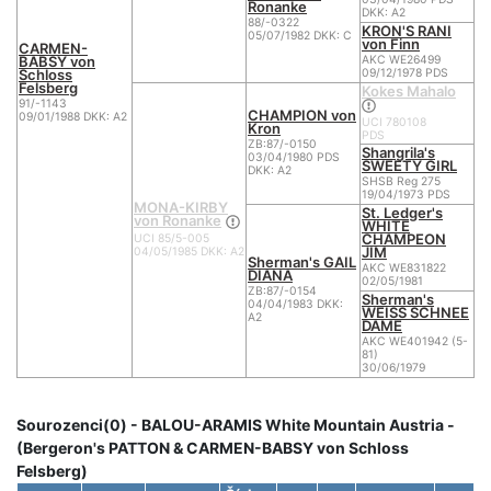
Ronanke
DKK: A2
88/-0322
KRON'S RANI
05/07/1982 DKK: C
von Finn
CARMEN-
BABSY von
AKC WE26499
Schloss
09/12/1978 PDS
Felsberg
Kokes Mahalo
91/-1143
CHAMPION von
09/01/1988 DKK: A2
UCI 780108
Kron
PDS
ZB:87/-0150
Shangrila's
03/04/1980 PDS
SWEETY GIRL
DKK: A2
SHSB Reg 275
19/04/1973 PDS
MONA-KIRBY
St. Ledger's
von Ronanke
WHITE
CHAMPEON
UCI 85/5-005
JIM
04/05/1985 DKK: A2
Sherman's GAIL
AKC WE831822
DIANA
02/05/1981
ZB:87/-0154
Sherman's
04/04/1983 DKK:
WEISS SCHNEE
A2
DAME
AKC WE401942 (5-
81)
30/06/1979
Sourozenci(0) - BALOU-ARAMIS White Mountain Austria -
(Bergeron's PATTON & CARMEN-BABSY von Schloss
Felsberg)