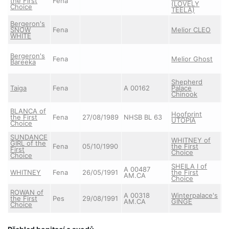
the First
Fena
(LOVELY
Choice
TEELA)
Bergeron's
SNOW
Fena
Melior CLEO
WHITE
Bergeron's
Fena
Melior Ghost
Bareeka
Shepherd
Taiga
Fena
A 00162
Palace
Chinook
BLANCA of
Hoofprint
the First
Fena
27/08/1989
NHSB BL 63
A
UTOPIA
Choice
SUNDANCE
WHITNEY of
GIRL of the
Fena
05/10/1990
the First
First
Choice
Choice
SHEILA I of
A 00487
WHITNEY
Fena
26/05/1991
the First
AM.CA
Choice
ROWAN of
A 00318
Winterpalace's
the First
Pes
29/08/1991
AM.CA
GINGE
Choice