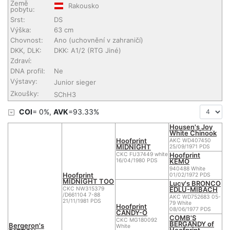
Země
Rakousko
pobytu:
Srst:
DS
Výška:
63 cm
Chovnost:
Ano (uchovnění v zahraničí)
DKK, DLK:
DKK: A1/2 (RTG Jiné)
Zdraví:
DNA profil:
Ne
Výstavy:
Junior sieger
Zkoušky:
SChH3
COI
= 0%,
AVK
=93.33%
Housen's Joy
White Chinook
Hoofprint
AKC WD407450
MIDNIGHT
25/09/1971 PDS
Hoofprint
CKC FU37449 white
KEMO
16/04/1980 PDS
940488 White
Hoofprint
01/02/1972 PDS
MIDNIGHT TOO
Lucy's BRONCO
EDLU-MIBACH
CKC NW315379
/D661104 7-88
AKC WD752683 05-
21/11/1981 PDS
79 White
Hoofprint
08/06/1977 PDS
CANDY-O
COMB'S
CKC MG180092
BERGANDY of
Bergeron's
White
Hoofprint