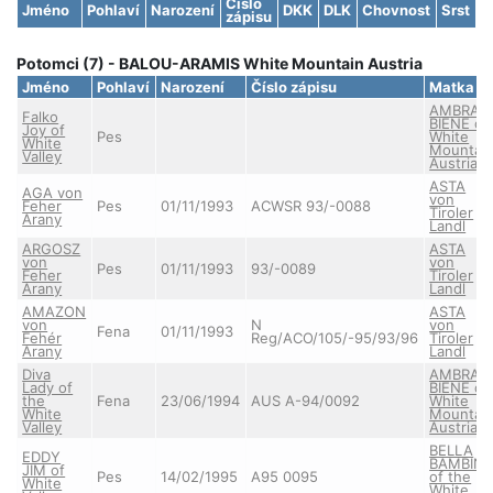
Číslo
Jméno
Pohlaví
Narození
DKK
DLK
Chovnost
Srst
zápisu
Potomci (7) - BALOU-ARAMIS White Mountain Austria
Jméno
Pohlaví
Narození
Číslo zápisu
Matka
AMBRA-
Falko
BIENE of
Joy of
Pes
White
White
Mountai
Valley
Austria
ASTA
AGA von
von
Feher
Pes
01/11/1993
ACWSR 93/-0088
Tiroler
Arany
Landl
ARGOSZ
ASTA
von
von
Pes
01/11/1993
93/-0089
Feher
Tiroler
Arany
Landl
AMAZON
ASTA
von
N
von
Fena
01/11/1993
Fehér
Reg/ACO/105/-95/93/96
Tiroler
Arany
Landl
Diva
AMBRA-
Lady of
BIENE of
the
Fena
23/06/1994
AUS A-94/0092
White
White
Mountai
Valley
Austria
BELLA
EDDY
BAMBIN
JIM of
Pes
14/02/1995
A95 0095
of the
White
White