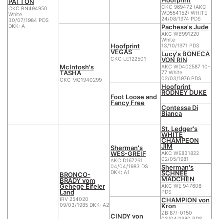
PATTON
CKC 969472 (AKC
CKC RN494950
WD554152) WHITE
White
24/08/1974 PDS
30/07/1984 PDS
Pachesa's Jude
DKK: A
AKC WB991220
White
Hoofprint
13/10/1971 PDS
VEGAS
Lucy's BONECA
VON RIN
CKC LE122501
McIntosh's
AKC WD402587 10-
TASHA
77 White
02/03/1976 PDS
CKC MQ1940299
Hoofprint
RODNEY DUKE
Foot Loose and
Fancy Free
Contessa Di
Bianca
St. Ledger's
WHITE
CHAMPEON
JIM
Sherman's
WES-GREIF
AKC WE831822
02/05/1981
AKC D167261
Sherman's
04/04/1983 DS
SCHNEE
DKK: A1
BRONCO-
MÄDCHEN
BRADY vom
Gehege Eifeler
AKC WE 947608
Land
PDS
CHAMPION von
IRV 254020
Kron
09/03/1985 DKK: A2
ZB:87/-0150
CINDY von
03/04/1980 PDS