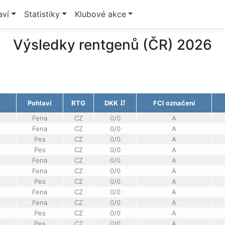
aví
Statistiky
Klubové akce
Výsledky rentgenů (ČR) 2026
Pohlaví
RTG
DKK
FCI označení
Fena
CZ
0/0
A
Fena
CZ
0/0
A
Pes
CZ
0/0
A
Pes
CZ
0/0
A
Fena
CZ
0/0
A
Fena
CZ
0/0
A
Pes
CZ
0/0
A
Fena
CZ
0/0
A
Fena
CZ
0/0
A
Pes
CZ
0/0
A
Pes
CZ
0/0
A