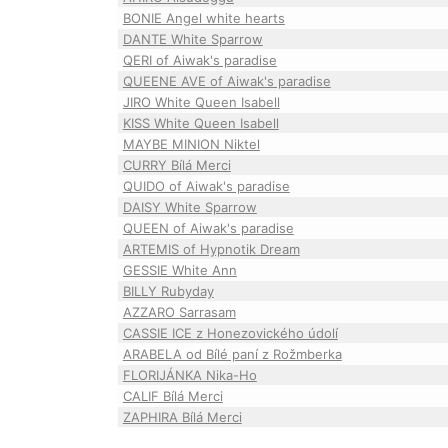
BONIE Angel white hearts
DANTE White Sparrow
QERI of Aiwak's paradise
QUEENE AVE of Aiwak's paradise
JIRO White Queen Isabell
KISS White Queen Isabell
MAYBE MINION Niktel
CURRY Bílá Merci
QUIDO of Aiwak's paradise
DAISY White Sparrow
QUEEN of Aiwak's paradise
ARTEMIS of Hypnotik Dream
GESSIE White Ann
BILLY Rubyday
AZZARO Sarrasam
CASSIE ICE z Honezovického údolí
ARABELA od Bílé paní z Rožmberka
FLORIJÁNKA Nika-Ho
CALIF Bílá Merci
ZAPHIRA Bílá Merci