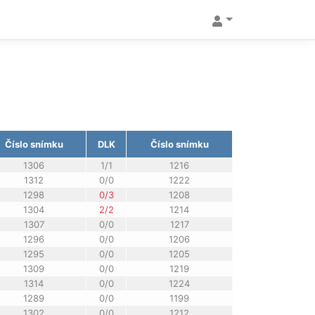
Číslo snímku
DLK
Číslo snímku
1306
1/1
1216
1312
0/0
1222
1298
0/3
1208
1304
2/2
1214
1307
0/0
1217
1296
0/0
1206
1295
0/0
1205
1309
0/0
1219
1314
0/0
1224
1289
0/0
1199
1302
0/0
1212