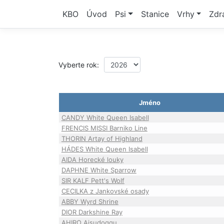
KBO
Úvod
Psi
Stanice
Vrhy
Zdr
Vyberte rok:
Jméno
CANDY White Queen Isabell
FRENCIS MISSI Barniko Line
THORIN Artay of Highland
HÁDES White Queen Isabell
AIDA Horecké louky
DAPHNE White Sparrow
SIR KALF Pett's Wolf
CECILKA z Jankovské osady
ABBY Wyrd Shrine
DIOR Darkshine Ray
AHIRO Aisudoggu