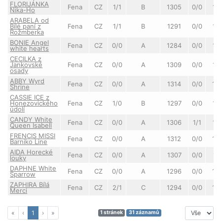
FLORIJÁNKA
Fena
CZ
1/1
B
1305
0/0
12
Nika-Ho
ARABELA od
Bílé paní z
Fena
CZ
1/1
B
1291
0/0
12
Rožmberka
BONIE Angel
Fena
CZ
0/0
A
1284
0/0
11
white hearts
CECILKA z
Jankovské
Fena
CZ
0/0
A
1309
0/0
12
osady
ABBY Wyrd
Fena
CZ
0/0
A
1314
0/0
12
Shrine
CASSIE ICE z
Honezovického
Fena
CZ
1/0
B
1297
0/0
12
údolí
CANDY White
Fena
CZ
0/0
A
1306
1/1
12
Queen Isabell
FRENCIS MISSI
Fena
CZ
0/0
A
1312
0/0
12
Barniko Line
AIDA Horecké
Fena
CZ
0/0
A
1307
0/0
12
louky
DAPHNE White
Fena
CZ
0/0
A
1296
0/0
12
Sparrow
ZAPHIRA Bílá
Fena
CZ
2/1
C
1294
0/0
12
Merci
First
Previous
Next
Last
«
‹
1
›
»
1 stránek
31 záznamů