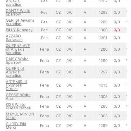
Aiwak's
Pes
CZ
0/0
A
1287
0/0
11
paradise
DANTE White
Pes
CZ
0/0
A
1293
0/0
12
Sparrow
QERI of Aiwak's
Pes
CZ
0/0
A
1288
0/0
11
paradise
BILLY Rubyday
Pes
CZ
0/0
A
1300
3/3
12
AZZARO
Pes
CZ
0/0
A
1301
0/0
12
Sarrasam
QUEENE AVE
of Aiwak's
Fena
CZ
0/0
A
1286
0/0
11
paradise
DAISY White
Fena
CZ
0/0
A
1290
0/0
12
Sparrow
QUEEN of
Aiwak's
Fena
CZ
0/0
A
1292
0/0
12
paradise
ARTEMIS of
Hypnotik
Fena
CZ
0/0
A
1313
0/0
12
Dream
GESSIE White
Fena
CZ
0/0
A
1308
0/0
12
Ann
KISS White
Fena
CZ
0/0
A
1285
0/0
11
Queen Isabell
MAYBE MINION
Fena
CZ
0/0
A
1303
0/0
12
Niktel
CURRY Bílá
Fena
CZ
0/0
A
1299
0/0
12
Merci