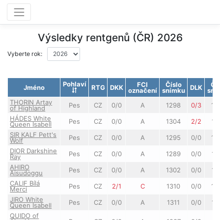
Výsledky rentgenů (ČR) 2026
Vyberte rok:
Pohlaví
FCI
Číslo
Čí
Jméno
RTG
DKK
DLK
označení
snímku
sní
THORIN Artay
Pes
CZ
0/0
A
1298
0/3
12
of Highland
HÁDES White
Pes
CZ
0/0
A
1304
2/2
12
Queen Isabell
SIR KALF Pett's
Pes
CZ
0/0
A
1295
0/0
12
Wolf
DIOR Darkshine
Pes
CZ
0/0
A
1289
0/0
11
Ray
AHIRO
Pes
CZ
0/0
A
1302
0/0
12
Aisudoggu
CALIF Bílá
Pes
CZ
2/1
C
1310
0/0
12
Merci
JIRO White
Pes
CZ
0/0
A
1311
0/0
12
Queen Isabell
QUIDO of