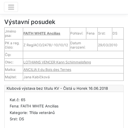
Výstavní posudek
Jméno
FAITH WHITE Ancilias
Pohlaví:
Fena
Srst:
DS
psa:
PK a reg.
Datum
Z Reg/ACO/2478/-10/10/12
29/03/2010
číslo:
narození:
Čip:
Otec:
LOTHIANS VENCER Kann Schimmelpfeng
Matka:
ANCILIA II du Bois des Ternes
Majitel:
Jana Kabíčková
Klubová výstava bez titulu KV - Čistá u Horek 16.06.2018
Kat.č: 65
Fena: FAITH WHITE Ancilias
Kategorie: Třída veteránů
Srst: DS