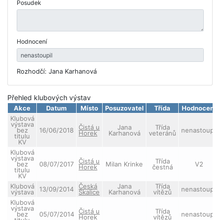
Posudek
Hodnocení
Rozhodčí: Jana Karhanová
Přehled klubových výstav
Akce
Datum
Místo
Posuzovatel
Třída
Hodnocení
Klubová
výstava
Čistá u
Jana
Třída
bez
16/06/2018
nenastoupil
Horek
Karhanová
veteránů
titulu
KV
Klubová
výstava
Čistá u
Třída
bez
08/07/2017
Milan Krinke
V2
Horek
čestná
titulu
KV
Klubová
Česká
Jana
Třída
13/09/2014
nenastoupil
výstava
Skalice
Karhanová
vítězů
Klubová
výstava
Čistá u
Třída
bez
05/07/2014
nenastoupil
Horek
vítězů
titulu