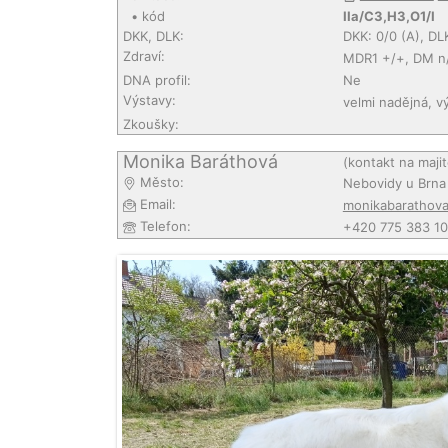
• kód
IIa/C3,H3,O1/I
DKK, DLK:
DKK: 0/0 (A), DL
Zdraví:
MDR1 +/+, DM n
DNA profil:
Ne
Výstavy:
velmi nadějná, v
Zkoušky:
Monika Baráthová
(kontakt na maji
Město:
Nebovidy u Brna
Email:
monikabarathov
Telefon:
+420 775 383 1