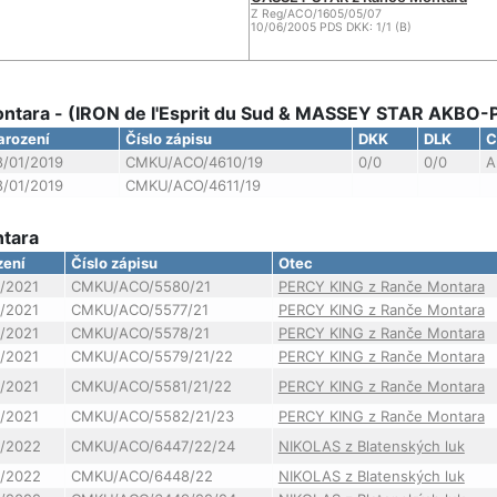
Z Reg/ACO/1605/05/07
10/06/2005 PDS DKK: 1/1 (B)
ntara - (IRON de l'Esprit du Sud & MASSEY STAR AKBO-
arození
Číslo zápisu
DKK
DLK
C
8/01/2019
CMKU/ACO/4610/19
0/0
0/0
A
8/01/2019
CMKU/ACO/4611/19
ntara
zení
Číslo zápisu
Otec
/2021
CMKU/ACO/5580/21
PERCY KING z Ranče Montara
/2021
CMKU/ACO/5577/21
PERCY KING z Ranče Montara
/2021
CMKU/ACO/5578/21
PERCY KING z Ranče Montara
/2021
CMKU/ACO/5579/21/22
PERCY KING z Ranče Montara
/2021
CMKU/ACO/5581/21/22
PERCY KING z Ranče Montara
/2021
CMKU/ACO/5582/21/23
PERCY KING z Ranče Montara
8/2022
CMKU/ACO/6447/22/24
NIKOLAS z Blatenských luk
8/2022
CMKU/ACO/6448/22
NIKOLAS z Blatenských luk