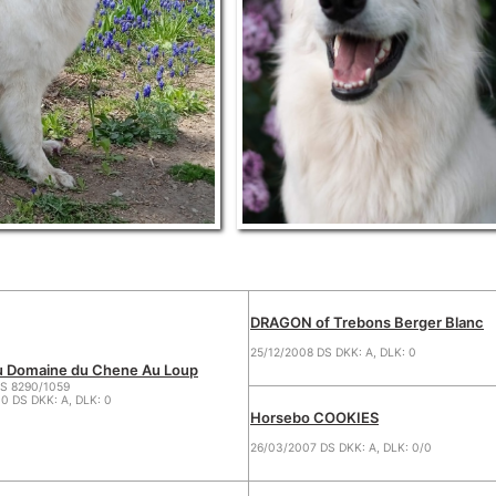
DRAGON of Trebons Berger Blanc
25/12/2008 DS DKK: A, DLK: 0
 Domaine du Chene Au Loup
LS 8290/1059
0 DS DKK: A, DLK: 0
Horsebo COOKIES
26/03/2007 DS DKK: A, DLK: 0/0