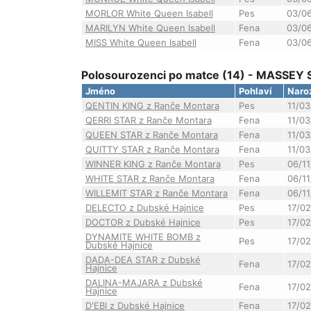
MORLOR White Queen Isabell
Pes
03/0
MARILYN White Queen Isabell
Fena
03/0
MISS White Queen Isabell
Fena
03/0
Polosourozenci po matce (14) - MASSE
Jméno
Pohlaví
Naro
QENTIN KING z Ranče Montara
Pes
11/03
QERRI STAR z Ranče Montara
Fena
11/03
QUEEN STAR z Ranče Montara
Fena
11/03
QUITTY STAR z Ranče Montara
Fena
11/03
WINNER KING z Ranče Montara
Pes
06/11
WHITE STAR z Ranče Montara
Fena
06/11
WILLEMIT STAR z Ranče Montara
Fena
06/11
DELECTO z Dubské Hajnice
Pes
17/0
DOCTOR z Dubské Hajnice
Pes
17/0
DYNAMITE WHITE BOMB z
Pes
17/0
Dubské Hajnice
DADA-DEA STAR z Dubské
Fena
17/0
Hajnice
DALINA-MAJARA z Dubské
Fena
17/0
Hajnice
D'EBI z Dubské Hajnice
Fena
17/0