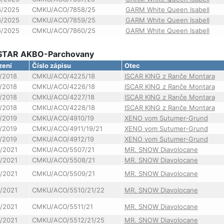
6/2025
CMKU/ACO/7858/25
GARM White Queen Isabell
6/2025
CMKU/ACO/7859/25
GARM White Queen Isabell
6/2025
CMKU/ACO/7860/25
GARM White Queen Isabell
Y STAR AKBO-Parchovany
zení
Číslo zápisu
Otec
/2018
CMKU/ACO/4225/18
ISCAR KING z Ranče Montara
/2018
CMKU/ACO/4226/18
ISCAR KING z Ranče Montara
/2018
CMKU/ACO/4227/18
ISCAR KING z Ranče Montara
/2018
CMKU/ACO/4228/18
ISCAR KING z Ranče Montara
/2019
CMKU/ACO/4910/19
XENO vom Sutumer-Grund
/2019
CMKU/ACO/4911/19/21
XENO vom Sutumer-Grund
/2019
CMKU/ACO/4912/19
XENO vom Sutumer-Grund
2/2021
CMKU/ACO/5507/21
MR. SNOW Diavolocane
2/2021
CMKU/ACO/5508/21
MR. SNOW Diavolocane
2/2021
CMKU/ACO/5509/21
MR. SNOW Diavolocane
2/2021
CMKU/ACO/5510/21/22
MR. SNOW Diavolocane
2/2021
CMKU/ACO/5511/21
MR. SNOW Diavolocane
2/2021
CMKU/ACO/5512/21/25
MR. SNOW Diavolocane