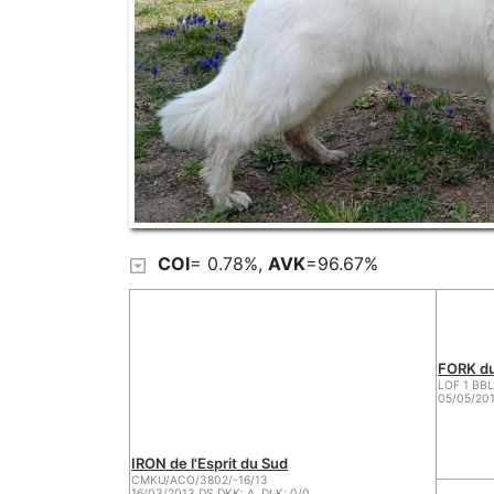
COI
= 0.78%,
AVK
=96.67%
FORK du
LOF 1 BB
05/05/201
IRON de l'Esprit du Sud
CMKU/ACO/3802/-16/13
16/03/2013 DS DKK: A, DLK: 0/0