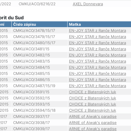
3/2022
CMKU/ACO/6216/22
AXEL Donnevara
prit du Sud
ení
Číslo zápisu
Matka
2015
CMKU/ACO/3478/15/17
EN-JOY STAR z Ranče Montara
2015
CMKU/ACO/3479/15/17
EN-JOY STAR z Ranče Montara
2015
CMKU/ACO/3480/15/17
EN-JOY STAR z Ranče Montara
2015
CMKU/ACO/3481/15
EN-JOY STAR z Ranče Montara
2015
CMKU/ACO/3482/15
EN-JOY STAR z Ranče Montara
2015
CMKU/ACO/3483/15
EN-JOY STAR z Ranče Montara
2015
CMKU/ACO/3484/15
EN-JOY STAR z Ranče Montara
2015
CMKU/ACO/3485/15
EN-JOY STAR z Ranče Montara
2015
CMKU/ACO/3486/15
EN-JOY STAR z Ranče Montara
2015
CMKU/ACO/3487/15/19
EN-JOY STAR z Ranče Montara
2015
CMKU/ACO/3591/15
CHOICE z Blatenských luk
2015
CMKU/ACO/3592/15
CHOICE z Blatenských luk
2015
CMKU/ACO/3593/15
CHOICE z Blatenských luk
2015
CMKU/ACO/3594/15/18
CHOICE z Blatenských luk
2017
CMKU/ACO/3937/17
ARNIE of Aiwak's paradise
2017
CMKU/ACO/3938/17
ARNIE of Aiwak's paradise
2017
CMKU/ACO/3939/17
ARNIE of Aiwak's paradise