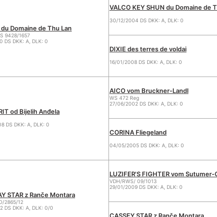
VALCO KEY SHUN du Domaine de T
30/12/2004 DS DKK: A, DLK: 0
du Domaine de Thu Lan
S 9428/1657
0 DS DKK: A, DLK: 0
DIXIE des terres de voldai
16/01/2008 DS DKK: A, DLK: 0
AICO vom Bruckner-Landl
WS 472 Reg
27/06/2002 DS DKK: A, DLK: 0
IT od Bijelih Anđela
8 DS DKK: A, DLK: 0
CORINA Fliegeland
04/05/2005 DS DKK: A, DLK: 0
LUZIFER'S FIGHTER vom Sutumer-
VDH/RWS/ 09/1013
29/01/2009 DS DKK: A, DLK: 0
Y STAR z Ranče Montara
O/2865/12
2 DS DKK: A, DLK: 0/0
CASSEY STAR z Ranče Montara