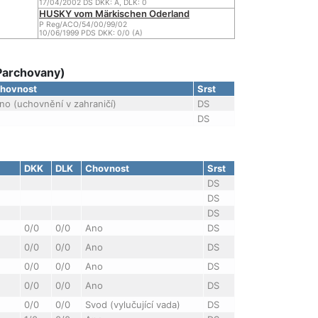
17/04/2002 DS DKK: A, DLK: 0
HUSKY vom Märkischen Oderland
P Reg/ACO/54/00/99/02
10/06/1999 PDS DKK: 0/0 (A)
Parchovany)
hovnost
Srst
no (uchovnění v zahraničí)
DS
DS
DKK
DLK
Chovnost
Srst
DS
DS
DS
0/0
0/0
Ano
DS
0/0
0/0
Ano
DS
0/0
0/0
Ano
DS
0/0
0/0
Ano
DS
0/0
0/0
Svod (vylučující vada)
DS