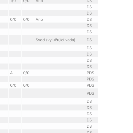
1/0
0/0
Ano
DS
DS
DS
0/0
0/0
Ano
DS
DS
DS
Svod (vylučující vada)
DS
DS
DS
DS
DS
A
0/0
PDS
PDS
0/0
0/0
PDS
PDS
DS
DS
DS
DS
DS
DS