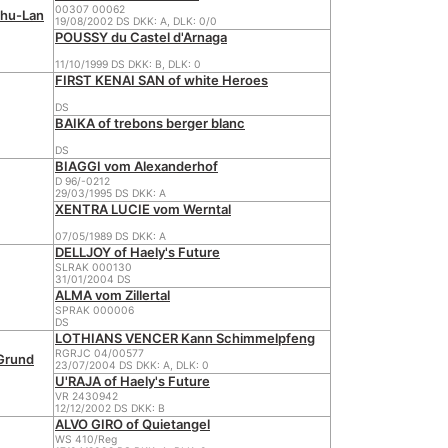
00307 00062
hu-Lan
19/08/2002 DS DKK: A, DLK: 0/0
POUSSY du Castel d'Arnaga
11/10/1999 DS DKK: B, DLK: 0
FIRST KENAI SAN of white Heroes
DS
BAIKA of trebons berger blanc
DS
BIAGGI vom Alexanderhof
D 96/-0212
29/03/1995 DS DKK: A
XENTRA LUCIE vom Werntal
07/05/1989 DS DKK: A
DELLJOY of Haely's Future
SLRAK 000130
31/01/2004 DS
ALMA vom Zillertal
SPRAK 000006
DS
LOTHIANS VENCER Kann Schimmelpfeng
RGRJC 04/00577
Grund
23/07/2004 DS DKK: A, DLK: 0
U'RAJA of Haely's Future
VR 2430942
12/12/2002 DS DKK: B
ALVO GIRO of Quietangel
WS 410/Reg