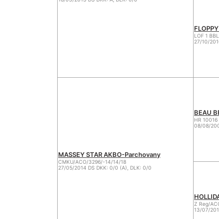
FLOPPY 
LOF 1 BBL
27/10/201
BEAU BR
HR 10016
08/08/200
MASSEY STAR AKBO-Parchovany
CMKU/ACO/3296/-14/14/18
27/05/2014 DS DKK: 0/0 (A), DLK: 0/0
HOLLIDA
Z Reg/AC
13/07/201