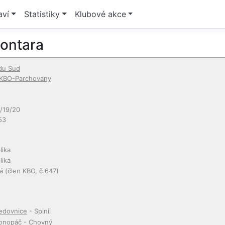
aví
Statistiky
Klubové akce
ontara
 du Sud
KBO-Parchovany
/19/20
53
lika
lika
á
(člen KBO, č.647)
edovnice
- Splnil
onopáč
- Chovný