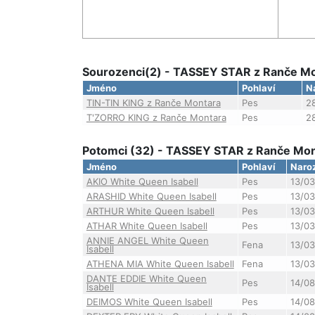
Sourozenci(2) - TASSEY STAR z Ranče Mo
Jméno
Pohlaví
N
TIN-TIN KING z Ranče Montara
Pes
2
T'ZORRO KING z Ranče Montara
Pes
2
Potomci (32) - TASSEY STAR z Ranče Mo
Jméno
Pohlaví
Naro
AKIO White Queen Isabell
Pes
13/03
ARASHID White Queen Isabell
Pes
13/03
ARTHUR White Queen Isabell
Pes
13/03
ATHAR White Queen Isabell
Pes
13/03
ANNIE ANGEL White Queen
Fena
13/03
Isabell
ATHENA MIA White Queen Isabell
Fena
13/03
DANTE EDDIE White Queen
Pes
14/0
Isabell
DEIMOS White Queen Isabell
Pes
14/0