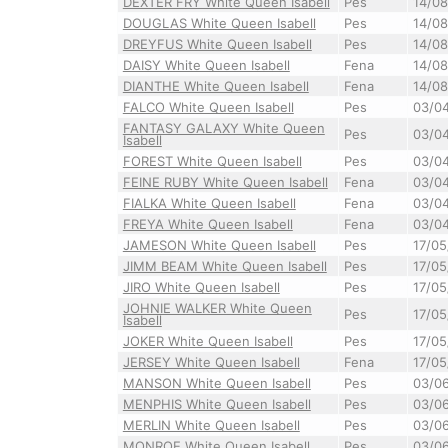
DEXTER FRY White Queen Isabell
Pes
14/0
DOUGLAS White Queen Isabell
Pes
14/0
DREYFUS White Queen Isabell
Pes
14/0
DAISY White Queen Isabell
Fena
14/0
DIANTHE White Queen Isabell
Fena
14/0
FALCO White Queen Isabell
Pes
03/0
FANTASY GALAXY White Queen
Pes
03/0
Isabell
FOREST White Queen Isabell
Pes
03/0
FEINE RUBY White Queen Isabell
Fena
03/0
FIALKA White Queen Isabell
Fena
03/0
FREYA White Queen Isabell
Fena
03/0
JAMESON White Queen Isabell
Pes
17/0
JIMM BEAM White Queen Isabell
Pes
17/0
JIRO White Queen Isabell
Pes
17/0
JOHNIE WALKER White Queen
Pes
17/0
Isabell
JOKER White Queen Isabell
Pes
17/0
JERSEY White Queen Isabell
Fena
17/0
MANSON White Queen Isabell
Pes
03/0
MENPHIS White Queen Isabell
Pes
03/0
MERLIN White Queen Isabell
Pes
03/0
MONROE White Queen Isabell
Pes
03/0