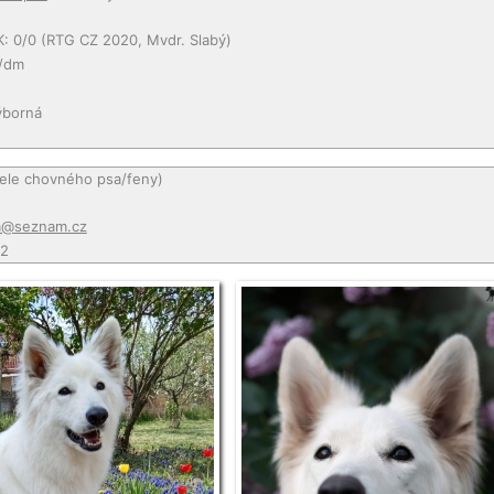
K: 0/0 (RTG CZ 2020, Mvdr. Slabý)
/dm
ýborná
tele chovného psa/feny)
a@seznam.cz
02