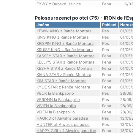
EYWY z Dubské Hajnice
Fena
16/0
Polosourozenci po otci (75) - IRON de l'Es
Jméno
Pohlaví
Naroz
KEWIN KING z Ranče Montara
Pes
01/05/
KING KING z Ranče Montara
Pes
01/05/
KRISPIN KING z Ranče Montara
Pes
01/05/
KRUISE KING z Ranče Montara
Pes
01/05/
KASSEY STAR z Ranče Montara
Fena
01/05/
KELLY'S STAR z Ranče Montara
Fena
01/05/
KESHA STAR z Ranče Montara
Fena
01/05/
KIANA STAR z Ranče Montara
Fena
01/05/
KIM STAR z Ranče Montara
Fena
01/05/
KYLIE STAR z Ranče Montara
Fena
01/05/
VELIK la Blankpapilio
Pes
28/09/
VERONN la Blankpapilio
Pes
28/09/
VIVIEN la Blankpapilio
Fena
28/09/
VIXEN la Blankpapilio
Fena
28/09/
HAGRID of Aiwak's paradise
Pes
13/01/
HUNTER of Aiwak's paradise
Pes
13/01/
HAPPY GIRL of Aiwak's paradise
Fena
13/01/