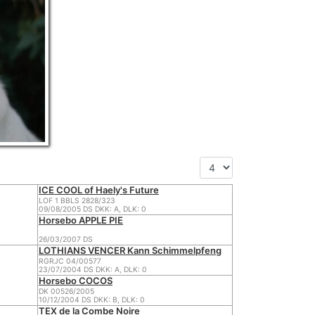
ICE COOL of Haely's Future
LOF 1 BBLS 2828/323
09/08/2005 DS DKK: A, DLK: 0
Horsebo APPLE PIE
26/03/2007 DS
LOTHIANS VENCER Kann Schimmelpfeng
RGRJC 04/00577
23/07/2004 DS DKK: A, DLK: 0
Horsebo COCOS
DK 00526/2005
10/12/2004 DS DKK: B, DLK: 0
TEX de la Combe Noire