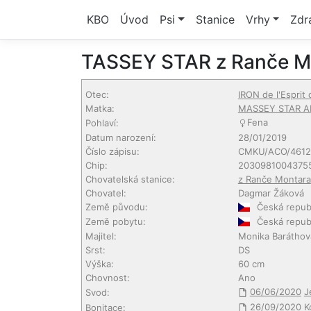
KBO
Úvod
Psi
Stanice
Vrhy
Zdr
TASSEY STAR z Ranče M
Otec:
IRON de l'Esprit
Matka:
MASSEY STAR A
Fena
Pohlaví:
Datum narození:
28/01/2019
Číslo zápisu:
CMKU/ACO/4612
Chip:
2030981004375
Chovatelská stanice:
z Ranče Montara
Chovatel:
Dagmar Žáková
Země původu:
Česká repub
Země pobytu:
Česká repub
Majitel:
Monika Baráthov
Srst:
DS
Výška:
60 cm
Chovnost:
Ano
06/06/2020
J
Svod:
26/09/2020
K
Bonitace: