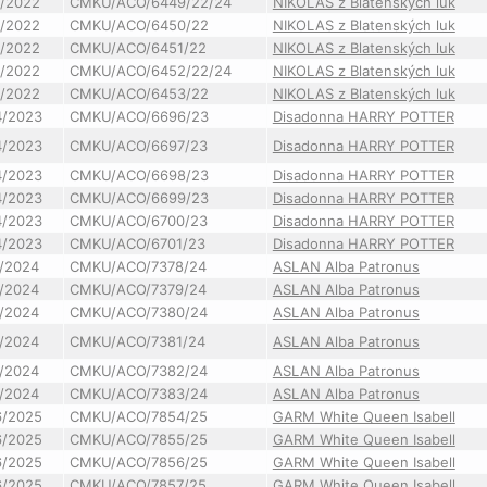
8/2022
CMKU/ACO/6449/22/24
NIKOLAS z Blatenských luk
8/2022
CMKU/ACO/6450/22
NIKOLAS z Blatenských luk
8/2022
CMKU/ACO/6451/22
NIKOLAS z Blatenských luk
8/2022
CMKU/ACO/6452/22/24
NIKOLAS z Blatenských luk
8/2022
CMKU/ACO/6453/22
NIKOLAS z Blatenských luk
4/2023
CMKU/ACO/6696/23
Disadonna HARRY POTTER
4/2023
CMKU/ACO/6697/23
Disadonna HARRY POTTER
4/2023
CMKU/ACO/6698/23
Disadonna HARRY POTTER
4/2023
CMKU/ACO/6699/23
Disadonna HARRY POTTER
4/2023
CMKU/ACO/6700/23
Disadonna HARRY POTTER
4/2023
CMKU/ACO/6701/23
Disadonna HARRY POTTER
5/2024
CMKU/ACO/7378/24
ASLAN Alba Patronus
5/2024
CMKU/ACO/7379/24
ASLAN Alba Patronus
5/2024
CMKU/ACO/7380/24
ASLAN Alba Patronus
5/2024
CMKU/ACO/7381/24
ASLAN Alba Patronus
5/2024
CMKU/ACO/7382/24
ASLAN Alba Patronus
5/2024
CMKU/ACO/7383/24
ASLAN Alba Patronus
6/2025
CMKU/ACO/7854/25
GARM White Queen Isabell
6/2025
CMKU/ACO/7855/25
GARM White Queen Isabell
6/2025
CMKU/ACO/7856/25
GARM White Queen Isabell
6/2025
CMKU/ACO/7857/25
GARM White Queen Isabell