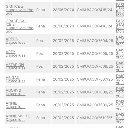
PASSE
GIGI ICE z
STAR 
Honezovického
Fena
28/06/2024
CMKU/ACO/7415/24
Ranče
údolí
Monta
GRACE CALI
PASSE
ICE z
STAR 
Fena
28/06/2024
CMKU/ACO/7416/24
Honezovického
Ranče
údolí
Monta
DAISY
ARTUŠ
Pes
20/02/2025
CMKU/ACO/7604/25
Špičat
Dajaceiluss
vrchu
DAISY
ARTY
Pes
20/02/2025
CMKU/ACO/7605/25
Špičat
Dajaceiluss
vrchu
DAISY
ASTARION
Pes
20/02/2025
CMKU/ACO/7606/25
Špičat
Dajaceiluss
vrchu
DAISY
ABIGAIL
Fena
20/02/2025
CMKU/ACO/7607/25
Špičat
Dajaceiluss
vrchu
DAISY
ADORYS
Fena
20/02/2025
CMKU/ACO/7608/25
Špičat
Dajaceiluss
vrchu
DAISY
ANNIE
Fena
20/02/2025
CMKU/ACO/7609/25
Špičat
Dajaceiluss
vrchu
DAISY
ANNIE WHITE
Fena
20/02/2025
CMKU/ACO/7610/25
Špičat
Dajaceiluss
vrchu
DAISY