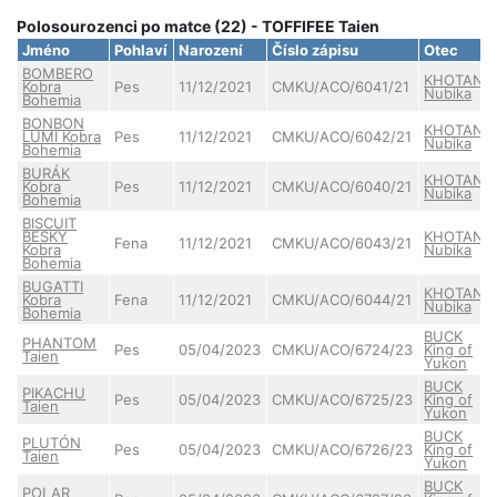
Polosourozenci po matce (22) - TOFFIFEE Taien
Jméno
Pohlaví
Narození
Číslo zápisu
Otec
BOMBERO
KHOTAN
Kobra
Pes
11/12/2021
CMKU/ACO/6041/21
Nubika
Bohemia
BONBON
KHOTAN
LUMI Kobra
Pes
11/12/2021
CMKU/ACO/6042/21
Nubika
Bohemia
BURÁK
KHOTAN
Kobra
Pes
11/12/2021
CMKU/ACO/6040/21
Nubika
Bohemia
BISCUIT
BESKY
KHOTAN
Fena
11/12/2021
CMKU/ACO/6043/21
Kobra
Nubika
Bohemia
BUGATTI
KHOTAN
Kobra
Fena
11/12/2021
CMKU/ACO/6044/21
Nubika
Bohemia
BUCK
PHANTOM
Pes
05/04/2023
CMKU/ACO/6724/23
King of
Taien
Yukon
BUCK
PIKACHU
Pes
05/04/2023
CMKU/ACO/6725/23
King of
Taien
Yukon
BUCK
PLUTÓN
Pes
05/04/2023
CMKU/ACO/6726/23
King of
Taien
Yukon
BUCK
POLAR