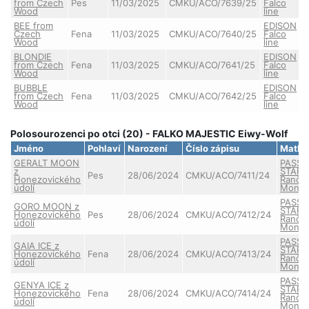
from Czech
Pes
11/03/2025
CMKU/ACO/7639/25
Falco
Wood
line
BEE from
EDISON
Czech
Fena
11/03/2025
CMKU/ACO/7640/25
Falco
Wood
line
BLONDIE
EDISON
from Czech
Fena
11/03/2025
CMKU/ACO/7641/25
Falco
Wood
line
BUBBLE
EDISON
from Czech
Fena
11/03/2025
CMKU/ACO/7642/25
Falco
Wood
line
Polosourozenci po otci (20) - FALKO MAJESTIC Eiwy-Wolf
Jméno
Pohlaví
Narození
Číslo zápisu
Matka
GERALT MOON
PASSE
z
STAR 
Pes
28/06/2024
CMKU/ACO/7411/24
Honezovického
Ranče
údolí
Monta
PASSE
GORO MOON z
STAR 
Honezovického
Pes
28/06/2024
CMKU/ACO/7412/24
Ranče
údolí
Monta
PASSE
GAIA ICE z
STAR 
Honezovického
Fena
28/06/2024
CMKU/ACO/7413/24
Ranče
údolí
Monta
PASSE
GENYA ICE z
STAR 
Honezovického
Fena
28/06/2024
CMKU/ACO/7414/24
Ranče
údolí
Monta