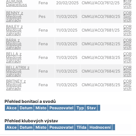
AURORA
Fena
20/02/2025
CMKU/ACO/7612/25
Špičat
Dajaceiluss
vrchu
BENNY z
CORA 
Medové
Pes
11/03/2025
CMKU/ACO/7680/25
Špičat
zahrady
vrchu
BAILEY z
CORA 
Medové
Fena
11/03/2025
CMKU/ACO/7681/25
Špičat
zahrady
vrchu
BÁRA z
CORA 
Medové
Fena
11/03/2025
CMKU/ACO/7682/25
Špičat
zahrady
vrchu
BELLA z
CORA 
Medové
Fena
11/03/2025
CMKU/ACO/7683/25
Špičat
zahrady
vrchu
BELLATRIX z
CORA 
Medové
Fena
11/03/2025
CMKU/ACO/7684/25
Špičat
zahrady
vrchu
BRITNEY z
CORA 
Medové
Fena
11/03/2025
CMKU/ACO/7685/25
Špičat
zahrady
vrchu
Přehled bonitací a svodů
Akce
Datum
Místo
Posuzovatel
Typ
Stav
Přehled klubových výstav
Akce
Datum
Místo
Posuzovatel
Třída
Hodnocení