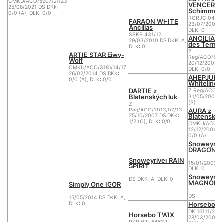
CMKU/ACO/5907/21/23
VENCER K
25/08/2021 DS DKK:
Schimmel
0/0 (A), DLK: 0/0
RGRJC 04/0
FARAON WHITE
23/07/2004 D
Ancilias
DLK: 0
SPKP 431/12
ANCILIA II
29/03/2010 DS DKK: A,
des Terne
DLK: 0
Z
ARTIE STAR Eiwy-
Reg/ACO/182
Wolf
20/12/2005 D
CMKU/ACO/3181/14/17
DLK: 0/0
26/02/2014 DS DKK:
AHEPJUK
0/0 (A), DLK: 0/0
Whiteline
DARTIE z
Z Reg/ACO/1
Blatenských luk
31/05/2004 D
(B)
Z
AURA z
Reg/ACO/2013/07/13
Blatenskýc
25/10/2007 DS DKK:
1/2 (C), DLK: 0/0
CMKU/ACO/1
12/12/2004 D
0/0 (A)
Snoweyriv
DRAGON
Snoweyriver RAIN
15/01/2003 D
SPIRIT
DLK: 0
Snoweyriv
DS DKK: A, DLK: 0
MAGNOLIA
Simply One IGOR
DS
15/05/2014 DS DKK: A,
Horsebo 
DLK: 0
DK 16111/200
Horsebo TWIX
28/03/2007 D
PKR WU 64632