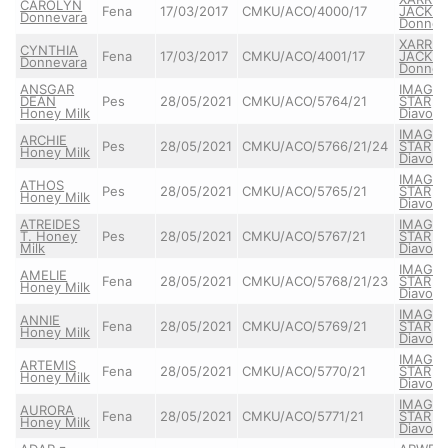
CAROLYN
Fena
17/03/2017
CMKU/ACO/4000/17
JACKIE
Donnevara
Donnev
XARRIA
CYNTHIA
Fena
17/03/2017
CMKU/ACO/4001/17
JACKIE
Donnevara
Donnev
ANSGAR
IMAGIN
DEAN
Pes
28/05/2021
CMKU/ACO/5764/21
STAR
Honey Milk
Diavolo
IMAGIN
ARCHIE
Pes
28/05/2021
CMKU/ACO/5766/21/24
STAR
Honey Milk
Diavolo
IMAGIN
ATHOS
Pes
28/05/2021
CMKU/ACO/5765/21
STAR
Honey Milk
Diavolo
ATREIDES
IMAGIN
T. Honey
Pes
28/05/2021
CMKU/ACO/5767/21
STAR
Milk
Diavolo
IMAGIN
AMELIE
Fena
28/05/2021
CMKU/ACO/5768/21/23
STAR
Honey Milk
Diavolo
IMAGIN
ANNIE
Fena
28/05/2021
CMKU/ACO/5769/21
STAR
Honey Milk
Diavolo
IMAGIN
ARTEMIS
Fena
28/05/2021
CMKU/ACO/5770/21
STAR
Honey Milk
Diavolo
IMAGIN
AURORA
Fena
28/05/2021
CMKU/ACO/5771/21
STAR
Honey Milk
Diavolo