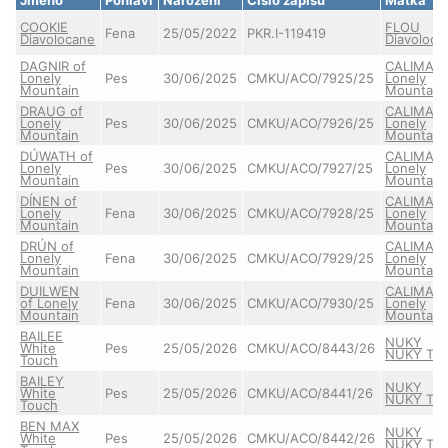
COOKIE
FLOU
Fena
25/05/2022
PKR.I-119419
Diavolocane
Diavoloca
DAGNIR of
CALIMA o
Lonely
Pes
30/06/2025
CMKU/ACO/7925/25
Lonely
Mountain
Mountain
DRAUG of
CALIMA o
Lonely
Pes
30/06/2025
CMKU/ACO/7926/25
Lonely
Mountain
Mountain
DÚWATH of
CALIMA o
Lonely
Pes
30/06/2025
CMKU/ACO/7927/25
Lonely
Mountain
Mountain
DÍNEN of
CALIMA o
Lonely
Fena
30/06/2025
CMKU/ACO/7928/25
Lonely
Mountain
Mountain
DRÚN of
CALIMA o
Lonely
Fena
30/06/2025
CMKU/ACO/7929/25
Lonely
Mountain
Mountain
DUILWEN
CALIMA o
of Lonely
Fena
30/06/2025
CMKU/ACO/7930/25
Lonely
Mountain
Mountain
BAILEE
NUKY
White
Pes
25/05/2026
CMKU/ACO/8443/26
NUKY Tai
Touch
BAILEY
NUKY
White
Pes
25/05/2026
CMKU/ACO/8441/26
NUKY Tai
Touch
BEN MAX
NUKY
White
Pes
25/05/2026
CMKU/ACO/8442/26
NUKY Tai