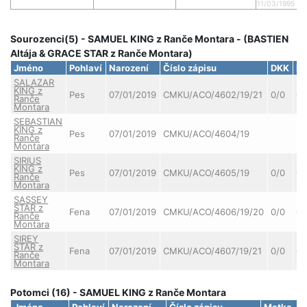
11/03/1995 DK
Sourozenci(5) - SAMUEL KING z Ranče Montara - (BASTIEN
Altája & GRACE STAR z Ranče Montara)
Jméno
Pohlaví
Narození
Číslo zápisu
DKK
D
SALAZAR
KING z
Pes
07/01/2019
CMKU/ACO/4602/19/21
0/0
0/
Ranče
Montara
SEBASTIAN
KING z
Pes
07/01/2019
CMKU/ACO/4604/19
Ranče
Montara
SIRIUS
KING z
Pes
07/01/2019
CMKU/ACO/4605/19
0/0
0/
Ranče
Montara
SASSEY
STAR z
Fena
07/01/2019
CMKU/ACO/4606/19/20
0/0
0/
Ranče
Montara
SIREY
STAR z
Fena
07/01/2019
CMKU/ACO/4607/19/21
0/0
0/
Ranče
Montara
Potomci (16) - SAMUEL KING z Ranče Montara
Jméno
Pohlaví
Narození
Číslo zápisu
Matka