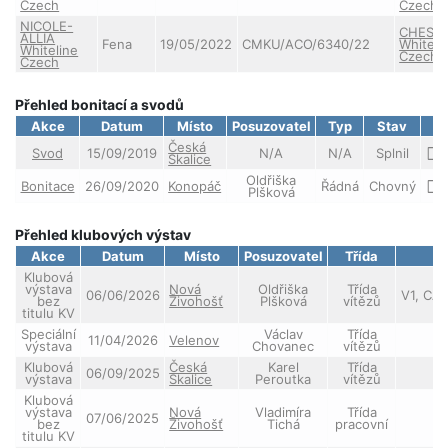
Czech
Czech
NICOLE-
CHESSI
ALLIA
Fena
19/05/2022
CMKU/ACO/6340/22
Whiteli
Whiteline
Czech
Czech
Přehled bonitací a svodů
Akce
Datum
Místo
Posuzovatel
Typ
Stav
Česká
Svod
15/09/2019
N/A
N/A
Splnil
Skalice
Oldřiška
Bonitace
26/09/2020
Konopáč
Řádná
Chovný
Plšková
Přehled klubových výstav
Akce
Datum
Místo
Posuzovatel
Třída
Klubová
výstava
Nová
Oldřiška
Třída
06/06/2026
V1, CAC
bez
Živohošť
Plšková
vítězů
titulu KV
Speciální
Václav
Třída
11/04/2026
Velenov
výstava
Chovanec
vítězů
Klubová
Česká
Karel
Třída
06/09/2025
výstava
Skalice
Peroutka
vítězů
Klubová
výstava
Nová
Vladimíra
Třída
07/06/2025
bez
Živohošť
Tichá
pracovní
titulu KV