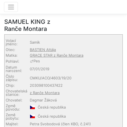
SAMUEL KING z
Ranče Montara
Volací
Samík
jméno:
Otec:
BASTIEN Altája
Matka:
GRACE STAR z Ranče Montara
Pes
Pohlaví:
Datum
07/01/2019
narození:
Číslo
CMKU/ACO/4603/19/20
zápisu:
Chip:
203098100437422
Chovatelská
z Ranče Montara
stanice:
Chovatel:
Dagmar Žáková
Země
Česká republika
původu:
Země
Česká republika
pobytu:
Majitel:
Petra Svobodová
(člen KBO, č.241)