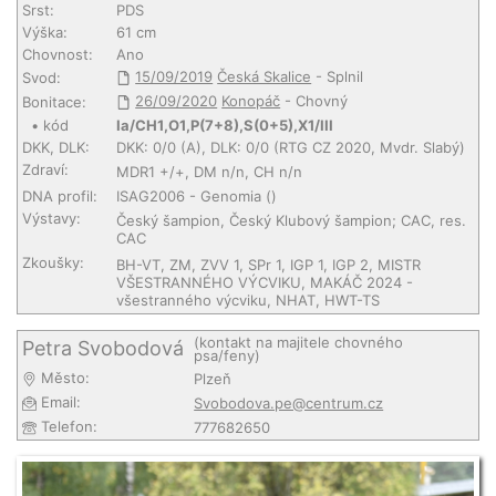
Srst:
PDS
Výška:
61 cm
Chovnost:
Ano
15/09/2019
Česká Skalice
- Splnil
Svod:
26/09/2020
Konopáč
- Chovný
Bonitace:
• kód
Ia/CH1,O1,P(7+8),S(0+5),X1/III
DKK, DLK:
DKK: 0/0 (A), DLK: 0/0 (RTG CZ 2020, Mvdr. Slabý)
Zdraví:
MDR1 +/+, DM n/n, CH n/n
DNA profil:
ISAG2006 - Genomia ()
Výstavy:
Český šampion, Český Klubový šampion; CAC, res.
CAC
Zkoušky:
BH-VT, ZM, ZVV 1, SPr 1, IGP 1, IGP 2, MISTR
VŠESTRANNÉHO VÝCVIKU, MAKÁČ 2024 -
všestranného výcviku, NHAT, HWT-TS
(kontakt na majitele chovného
Petra Svobodová
psa/feny)
Město:
Plzeň
Email:
Svobodova.pe@centrum.cz
Telefon:
777682650