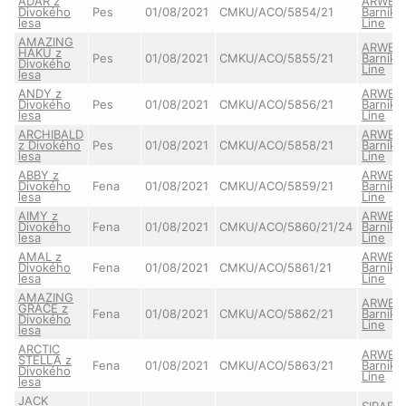
ADAR z
ARWEN 
Divokého
Pes
01/08/2021
CMKU/ACO/5854/21
Barniko
lesa
Line
AMAZING
ARWEN 
HAKU z
Pes
01/08/2021
CMKU/ACO/5855/21
Barniko
Divokého
Line
lesa
ANDY z
ARWEN 
Divokého
Pes
01/08/2021
CMKU/ACO/5856/21
Barniko
lesa
Line
ARCHIBALD
ARWEN 
z Divokého
Pes
01/08/2021
CMKU/ACO/5858/21
Barniko
lesa
Line
ABBY z
ARWEN 
Divokého
Fena
01/08/2021
CMKU/ACO/5859/21
Barniko
lesa
Line
AIMY z
ARWEN 
Divokého
Fena
01/08/2021
CMKU/ACO/5860/21/24
Barniko
lesa
Line
AMAL z
ARWEN 
Divokého
Fena
01/08/2021
CMKU/ACO/5861/21
Barniko
lesa
Line
AMAZING
ARWEN 
GRACE z
Fena
01/08/2021
CMKU/ACO/5862/21
Barniko
Divokého
Line
lesa
ARCTIC
ARWEN 
STELLA z
Fena
01/08/2021
CMKU/ACO/5863/21
Barniko
Divokého
Line
lesa
JACK
SIRAEL