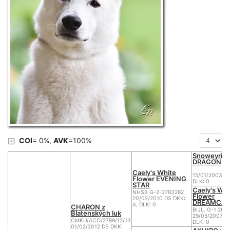
COI
= 0%,
AVK
=100%
Snoweyriv
DRAGON
Caely's White
15/01/2003 DS
Flower EVENING
DLK: 0
STAR
Caely's Whi
NHSB G-2-2783282
Flower
20/02/2010 DS DKK:
DREAMCAT
A, DLK: 0
CHARON z
BIJL. G-1 265
Blatenských luk
29/05/2007 DS
CMKU/ACO/2789/12/13
DLK: 0
01/02/2012 DS DKK: