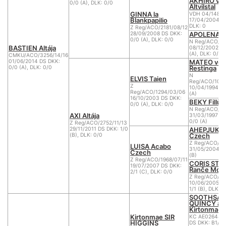
AKHIRO vo
0/0 (A), DLK: 0/0
Altvilstal
GINNA la
VDH 04/148R
Blankpapilio
17/04/2004 DS
DLK: 0
Z Reg/ACO/2181/08/12
APOLENA u
28/09/2008 DS DKK:
0/0 (A), DLK: 0/0
N Reg/ACO/11
BASTIEN Altája
08/12/2002 DS
(A), DLK: 0/0
CMKU/ACO/3256/14/16
MATEO von
01/06/2014 DS DKK:
Restinga
0/0 (A), DLK: 0/0
N
ELVIS Taien
Reg/ACO/103/
Z
10/04/1994 DS
Reg/ACO/1294/03/06
(A)
16/10/2003 DS DKK:
BEKY Fillův
0/0 (A), DLK: 0/0
N Reg/ACO/33
AXI Altája
31/03/1997 P
0/0 (A)
Z Reg/ACO/2752/11/13
AHEPJUK Wh
29/11/2011 DS DKK: 1/0
Czech
(B), DLK: 0/0
Z Reg/ACO/14
LUISA Acabo
31/05/2004 DS
Czech
(B)
Z Reg/ACO/1968/07/11
CORIS STAR
19/07/2007 DS DKK:
Ranče Mont
2/1 (C), DLK: 0/0
Z Reg/ACO/16
10/06/2005 P
1/1 (B), DLK: 0
SOOTHSAY
QUINCY at
Kirtonmae
Kirtonmae SIR
KC AE026485
HIGGINS
DS DKK: B1/2