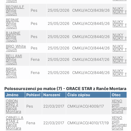
Touch
BEOWULF
NUKY
White
Pes
25/05/2026
CMKU/ACO/8439/26
NUKY Tai
Touch
BERNIE
NUKY
White
Pes
25/05/2026
CMKU/ACO/8445/26
NUKY Tai
Touch
BJARNE
NUKY
White
Pes
25/05/2026
CMKU/ACO/8440/26
NUKY Tai
Touch
BRIO White
NUKY
Pes
25/05/2026
CMKU/ACO/8444/26
Touch
NUKY Tai
BELLAMI
NUKY
White
Fena
25/05/2026
CMKU/ACO/8447/26
NUKY Tai
Touch
BRISA
NUKY
White
Fena
25/05/2026
CMKU/ACO/8446/26
NUKY Tai
Touch
Polosourozenci po matce (7) - GRACE STAR z Ranče Montara
Jméno
Pohlaví
Narození
Číslo zápisu
Otec
ORION
XENO
KING z
vom
Pes
22/03/2017
CMKU/ACO/4009/17
Ranče
Sutumer-
Montara
Grund
ORNELLA
XENO
STAR z
vom
Fena
22/03/2017
CMKU/ACO/4010/17/19
Ranče
Sutumer-
Montara
Grund