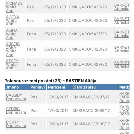
A'CHAZY
BARNET
White
Pes
05/12/2020
CMKU/ACO/5425/20
Abraska
Ann
A'STYX
BARNET
White
Pes
05/12/2020
CMKU/ACO/5426/20
Abraska
Ann
AISHA
BARNET
White
Fena
05/12/2020
CMKU/ACO/5427/20
Abraska
Ann
ARCTIC
ZARA
BARNET
Fena
05/12/2020
CMKU/ACO/5428/20
White
Abraska
Ann
ASSEY
BARNET
White
Fena
05/12/2020
CMKU/ACO/5429/20
Abraska
Ann
Polosourozenci po otci (35) - BASTIEN Altája
Jméno
Pohlaví
Narození
Číslo zápisu
Matka
XARRIA
CASSIDY
Pes
17/03/2017
CMKU/ACO/3997/17
JACKIE
Donnevara
Donnev
XARRIA
CEDRIC
Pes
17/03/2017
CMKU/ACO/3998/17
JACKIE
Donnevara
Donnev
XARRIA
CORTY
Pes
17/03/2017
CMKU/ACO/3999/17
JACKIE
Donnevara
Donnev
XARRIA