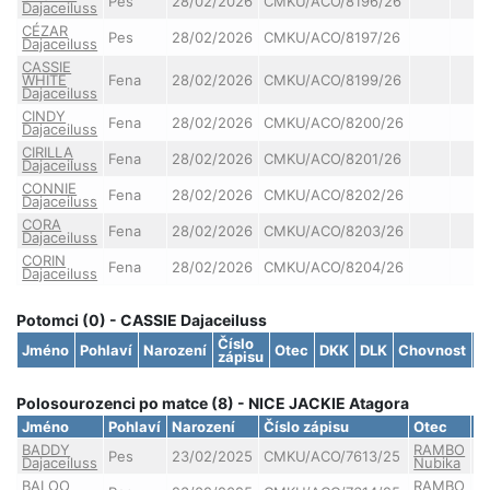
Pes
28/02/2026
CMKU/ACO/8196/26
Dajaceiluss
CÉZAR
Pes
28/02/2026
CMKU/ACO/8197/26
Dajaceiluss
CASSIE
WHITE
Fena
28/02/2026
CMKU/ACO/8199/26
Dajaceiluss
CINDY
Fena
28/02/2026
CMKU/ACO/8200/26
Dajaceiluss
CIRILLA
Fena
28/02/2026
CMKU/ACO/8201/26
Dajaceiluss
CONNIE
Fena
28/02/2026
CMKU/ACO/8202/26
Dajaceiluss
CORA
Fena
28/02/2026
CMKU/ACO/8203/26
Dajaceiluss
CORIN
Fena
28/02/2026
CMKU/ACO/8204/26
Dajaceiluss
Potomci (0) - CASSIE Dajaceiluss
Číslo
Jméno
Pohlaví
Narození
Otec
DKK
DLK
Chovnost
S
zápisu
Polosourozenci po matce (8) - NICE JACKIE Atagora
Jméno
Pohlaví
Narození
Číslo zápisu
Otec
D
BADDY
RAMBO
Pes
23/02/2025
CMKU/ACO/7613/25
Dajaceiluss
Nubika
BALOO
RAMBO