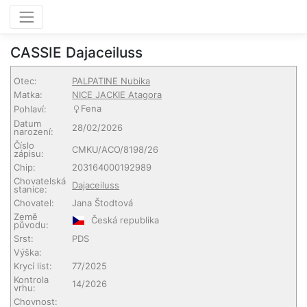
CASSIE Dajaceiluss
Otec:
PALPATINE Nubika
Matka:
NICE JACKIE Atagora
Fena
Pohlaví:
Datum
28/02/2026
narození:
Číslo
CMKU/ACO/8198/26
zápisu:
Chip:
203164000192989
Chovatelská
Dajaceiluss
stanice:
Chovatel:
Jana Štodtová
Země
Česká republika
původu:
Srst:
PDS
Výška:
Krycí list:
77/2025
Kontrola
14/2026
vrhu:
Chovnost: