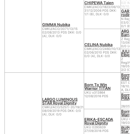
CHIPEWA Taien
02) Whit
16/10/2
CMKU/ACO/1823/06/13
GARA z
31/12/2006 PDS DKK:
rodiny
1/1 (B), DLK: 0/0
N Reg/A
03/03/1
GIMMA Nubika
0/1 (B)
CMKU/ACO/3071/13/15
ARGO 
02/08/2013 PDS DKK: 0/0
Barran
(A), DLK: 0/0
Z Reg/A
13/06/2
CELINA Nubika
0/0 (A),
CMKU/ACO/2460/10/13
JULIE
02/06/2010 PDS DKK:
Elbigi
0/0 (A), DLK: 0/0
Z
Reg/AC
19/05/2
2/2 (C)
Born t
WHITE
EST 042
Born To Win
18/10/2
Warrior TITAN
A, DLK: 
UKU o313864
Born t
12/08/2016 PDS
PIRAJ
LARGO LUMINOUS
STAR Royal Dignity
28/05/2
CMKU/ACO/5257/-20/19/21
Born t
08/09/2019 PDS DKK: 0/0
Warri
(A), DLK: 0/0
ERIKA-ESCADA
UKU 02
Royal Dignity
19/03/2
RUPER
UKU 0293639
Star W
27/09/2016 PDS