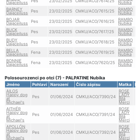
Pes
23/02/2025
CMKU/ACO/7614/25
Dajaceiluss
Nubika
BARNEY
RAMBO
Pes
23/02/2025
CMKU/ACO/7615/25
Dajaceiluss
Nubika
BOJAR
RAMBO
Pes
23/02/2025
CMKU/ACO/7616/25
Dajaceiluss
Nubika
BUCK
RAMBO
Pes
23/02/2025
CMKU/ACO/7617/25
Dajaceiluss
Nubika
BUDY
RAMBO
Pes
23/02/2025
CMKU/ACO/7618/25
Dajaceiluss
Nubika
BELLA
RAMBO
Fena
23/02/2025
CMKU/ACO/7619/25
Dajaceiluss
Nubika
BONNIE
RAMBO
Fena
23/02/2025
CMKU/ACO/7620/25
Dajaceiluss
Nubika
Polosourozenci po otci (7) - PALPATINE Nubika
Jméno
Pohlaví
Narození
Číslo zápisu
Matka
D
AILOS
ROSE
Happy dog
LADY
Pes
01/06/2024
CMKU/ACO/7390/24
at
Bílá
Michael's
Merci
AITHÉR
ROSE
Happy dog
LADY
Pes
01/06/2024
CMKU/ACO/7391/24
at
Bílá
Michael's
Merci
APOLLÓN
ROSE
Happy dog
LADY
Pes
01/06/2024
CMKU/ACO/7392/24
at
Bílá
Michael's
Merci