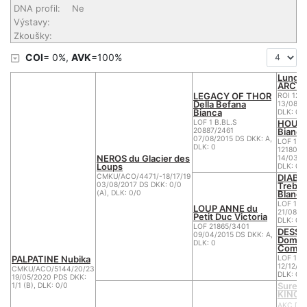
DNA profil:
Ne
Výstavy:
Zkoušky:
COI
= 0%,
AVK
=100%
Lungor
ARCTU
LEGACY OF THOR
ROI 12/
Della Befana
13/08/2
Bianca
DLK: 0
HOUKA
LOF 1 B.BL.S
Bianca
20887/2461
07/08/2015 DS DKK: A,
LOF 1 B
DLK: 0
12180/2
NEROS du Glacier des
14/03/2
Loups
DLK: 0
DIABO
CMKU/ACO/4471/-18/17/19
Trebon
03/08/2017 DS DKK: 0/0
Blanc
(A), DLK: 0/0
LOF 1 B
LOUP ANNE du
21/08/2
Petit Duc Victoria
DLK: 0
LOF 21865/3401
DESSE
09/04/2015 DS DKK: A,
Domain
DLK: 0
Combe
PALPATINE Nubika
LOF 1 B
12/12/2
CMKU/ACO/5144/20/23
DLK: 0
19/05/2020 PDS DKK:
Surefi
1/1 (B), DLK: 0/0
KINOB
AKC DL8