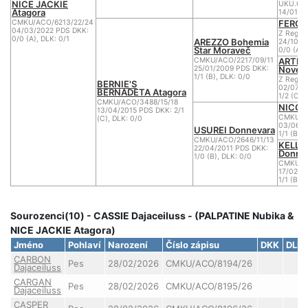
NICE JACKIE
UKU.01
Atagora
14/01/2
FERGU
CMKU/ACO/6213/22/24
04/03/2022 PDS DKK:
Z Reg/A
0/0 (A), DLK: 0/1
AREZZO Bohemia
24/10/2
Star Moraveč
0/0 (A)
ARTEM
CMKU/ACO/2217/09/11
Nového
25/01/2009 PDS DKK:
1/1 (B), DLK: 0/0
Z Reg/A
BERNIE'S
02/07/2
BERNADETA Atagora
1/2 (C),
CMKU/ACO/3488/15/18
NICO 
13/04/2015 PDS DKK: 2/1
CMKU/A
(C), DLK: 0/0
03/06/2
USUREI Donnevara
1/1 (B),
CMKU/ACO/2646/11/13
KELLY
22/04/2011 PDS DKK:
Donne
1/0 (B), DLK: 0/0
CMKU/A
17/02/2
1/1 (B)
Sourozenci(10) - CASSIE Dajaceiluss - (PALPATINE Nubika &
NICE JACKIE Atagora)
Jméno
Pohlaví
Narození
Číslo zápisu
DKK
DLK
CARBON
Pes
28/02/2026
CMKU/ACO/8194/26
Dajaceiluss
CARGAN
Pes
28/02/2026
CMKU/ACO/8195/26
Dajaceiluss
CASPER