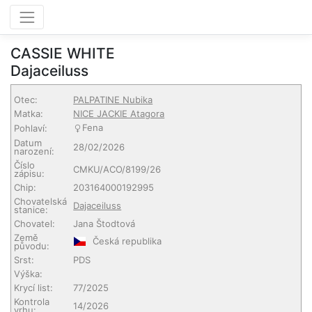
CASSIE WHITE
Dajaceiluss
Otec:
PALPATINE Nubika
Matka:
NICE JACKIE Atagora
Fena
Pohlaví:
Datum
28/02/2026
narození:
Číslo
CMKU/ACO/8199/26
zápisu:
Chip:
203164000192995
Chovatelská
Dajaceiluss
stanice:
Chovatel:
Jana Štodtová
Země
Česká republika
původu:
Srst:
PDS
Výška:
Krycí list:
77/2025
Kontrola
14/2026
vrhu: