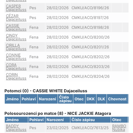
CASPER
Pes
28/02/2026
CMKU/ACO/8196/26
Dajaceiluss
CÉZAR
Pes
28/02/2026
CMKU/ACO/8197/26
Dajaceiluss
CASSIE
Fena
28/02/2026
CMKU/ACO/8198/26
Dajaceiluss
CINDY
Fena
28/02/2026
CMKU/ACO/8200/26
Dajaceiluss
CIRILLA
Fena
28/02/2026
CMKU/ACO/8201/26
Dajaceiluss
CONNIE
Fena
28/02/2026
CMKU/ACO/8202/26
Dajaceiluss
CORA
Fena
28/02/2026
CMKU/ACO/8203/26
Dajaceiluss
CORIN
Fena
28/02/2026
CMKU/ACO/8204/26
Dajaceiluss
Potomci (0) - CASSIE WHITE Dajaceiluss
Číslo
Jméno
Pohlaví
Narození
Otec
DKK
DLK
Chovnost
S
zápisu
Polosourozenci po matce (8) - NICE JACKIE Atagora
Jméno
Pohlaví
Narození
Číslo zápisu
Otec
D
BADDY
RAMBO
Pes
23/02/2025
CMKU/ACO/7613/25
Dajaceiluss
Nubika