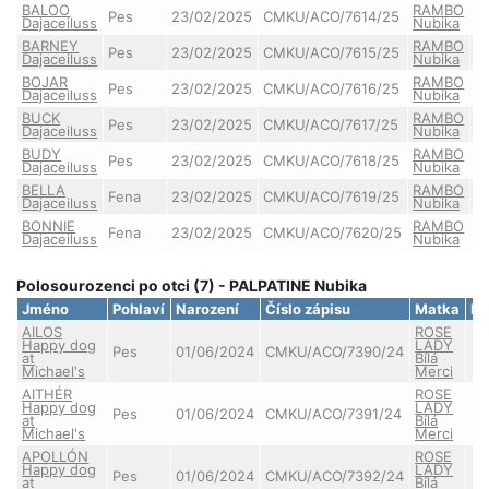
BALOO
RAMBO
Pes
23/02/2025
CMKU/ACO/7614/25
Dajaceiluss
Nubika
BARNEY
RAMBO
Pes
23/02/2025
CMKU/ACO/7615/25
Dajaceiluss
Nubika
BOJAR
RAMBO
Pes
23/02/2025
CMKU/ACO/7616/25
Dajaceiluss
Nubika
BUCK
RAMBO
Pes
23/02/2025
CMKU/ACO/7617/25
Dajaceiluss
Nubika
BUDY
RAMBO
Pes
23/02/2025
CMKU/ACO/7618/25
Dajaceiluss
Nubika
BELLA
RAMBO
Fena
23/02/2025
CMKU/ACO/7619/25
Dajaceiluss
Nubika
BONNIE
RAMBO
Fena
23/02/2025
CMKU/ACO/7620/25
Dajaceiluss
Nubika
Polosourozenci po otci (7) - PALPATINE Nubika
Jméno
Pohlaví
Narození
Číslo zápisu
Matka
D
AILOS
ROSE
Happy dog
LADY
Pes
01/06/2024
CMKU/ACO/7390/24
at
Bílá
Michael's
Merci
AITHÉR
ROSE
Happy dog
LADY
Pes
01/06/2024
CMKU/ACO/7391/24
at
Bílá
Michael's
Merci
APOLLÓN
ROSE
Happy dog
LADY
Pes
01/06/2024
CMKU/ACO/7392/24
at
Bílá