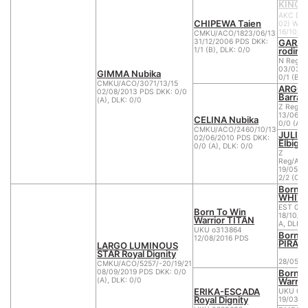
KINOB
AKC DL8
CHIPEWA Taien
02) Whit
16/10/2
CMKU/ACO/1823/06/13
GARA z
31/12/2006 PDS DKK:
rodiny
1/1 (B), DLK: 0/0
N Reg/A
03/03/1
GIMMA Nubika
0/1 (B)
CMKU/ACO/3071/13/15
ARGO 
02/08/2013 PDS DKK: 0/0
Barran
(A), DLK: 0/0
Z Reg/A
13/06/2
CELINA Nubika
0/0 (A),
CMKU/ACO/2460/10/13
JULIE
02/06/2010 PDS DKK:
Elbigi
0/0 (A), DLK: 0/0
Z
Reg/AC
19/05/2
2/2 (C)
Born t
WHITE
EST 042
Born To Win
18/10/2
Warrior TITAN
A, DLK: 
UKU o313864
Born t
12/08/2016 PDS
PIRAJ
LARGO LUMINOUS
STAR Royal Dignity
28/05/2
CMKU/ACO/5257/-20/19/21
Born t
08/09/2019 PDS DKK: 0/0
Warri
(A), DLK: 0/0
ERIKA-ESCADA
UKU 02
Royal Dignity
19/03/2