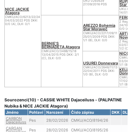
RUPER
UKU 0293639
Star W
27/09/2016 PDS
NICE JACKIE
UKU.01
Atagora
14/01/2
FERGU
CMKU/ACO/6213/22/24
04/03/2022 PDS DKK:
Z Reg/A
0/0 (A), DLK: 0/1
AREZZO Bohemia
24/10/2
Star Moraveč
0/0 (A)
ARTEM
CMKU/ACO/2217/09/11
Nového
25/01/2009 PDS DKK:
1/1 (B), DLK: 0/0
Z Reg/A
BERNIE'S
02/07/2
BERNADETA Atagora
1/2 (C),
CMKU/ACO/3488/15/18
NICO 
13/04/2015 PDS DKK: 2/1
CMKU/A
(C), DLK: 0/0
03/06/2
USUREI Donnevara
1/1 (B),
CMKU/ACO/2646/11/13
KELLY
22/04/2011 PDS DKK:
Donne
1/0 (B), DLK: 0/0
CMKU/A
17/02/2
1/1 (B)
Sourozenci(10) - CASSIE WHITE Dajaceiluss - (PALPATINE
Nubika & NICE JACKIE Atagora)
Jméno
Pohlaví
Narození
Číslo zápisu
DKK
DLK
CARBON
Pes
28/02/2026
CMKU/ACO/8194/26
Dajaceiluss
CARGAN
Pes
28/02/2026
CMKU/ACO/8195/26
Dajaceiluss