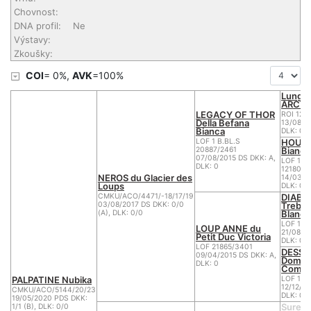
Chovnost:
DNA profil:
Ne
Výstavy:
Zkoušky:
COI
= 0%,
AVK
=100%
Lungor
ARCTU
LEGACY OF THOR
ROI 12/
Della Befana
13/08/2
Bianca
DLK: 0
HOUKA
LOF 1 B.BL.S
Bianca
20887/2461
07/08/2015 DS DKK: A,
LOF 1 B
DLK: 0
12180/2
NEROS du Glacier des
14/03/2
Loups
DLK: 0
DIABO
CMKU/ACO/4471/-18/17/19
Trebon
03/08/2017 DS DKK: 0/0
Blanc
(A), DLK: 0/0
LOF 1 B
LOUP ANNE du
21/08/2
Petit Duc Victoria
DLK: 0
LOF 21865/3401
DESSE
09/04/2015 DS DKK: A,
Domain
DLK: 0
Combe
PALPATINE Nubika
LOF 1 B
12/12/2
CMKU/ACO/5144/20/23
DLK: 0
19/05/2020 PDS DKK:
Surefi
1/1 (B), DLK: 0/0